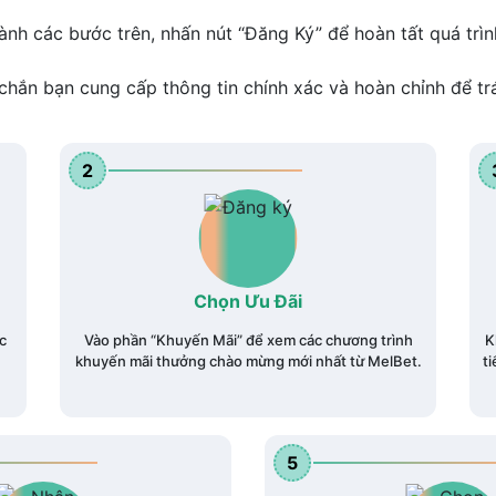
hành các bước trên, nhấn nút “Đăng Ký” để hoàn tất quá trìn
 chắn bạn cung cấp thông tin chính xác và hoàn chỉnh để tr
2
Chọn Ưu Đãi
c
Vào phần “Khuyến Mãi” để xem các chương trình
K
khuyến mãi thưởng chào mừng mới nhất từ MelBet.
t
5