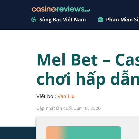
Sòng Bạc Việt Nam
Phần Mềm Sò
Mel Bet – Ca
chơi hấp dẫ
Viết bởi:
Van Liu
Cập nhật lần cuối:
Jun 18, 2026