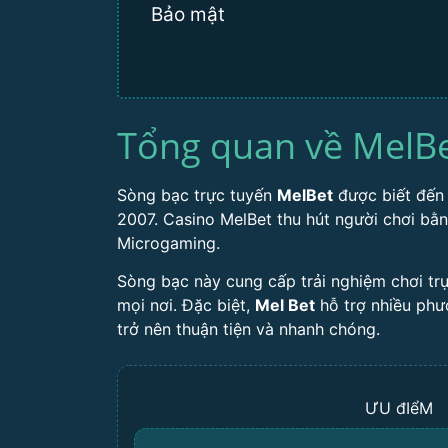
Bảo mật
Tổng quan về MelBe
Sòng bạc trực tuyến
MelBet
được biết đến 
2007. Casino MelBet thu hút người chơi bằ
Microgaming.
Sòng bạc này cung cấp trải nghiệm chơi tr
mọi nơi. Đặc biệt,
Mel Bet
hỗ trợ nhiều phươ
trở nên thuận tiện và nhanh chóng.
ƯU đIểM