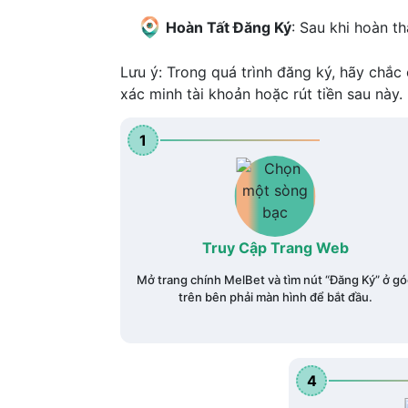
Hoàn Tất Đăng Ký
: Sau khi hoàn t
Lưu ý: Trong quá trình đăng ký, hãy chắc
xác minh tài khoản hoặc rút tiền sau này.
1
Truy Cập Trang Web
Mở trang chính MelBet và tìm nút “Đăng Ký” ở gó
trên bên phải màn hình để bắt đầu.
4