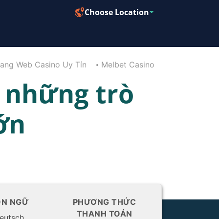
Choose Location
rang Web Casino Uy Tín
Melbet Casino
i những trò
ớn
N NGỮ
PHƯƠNG THỨC
THANH TOÁN
eutsch