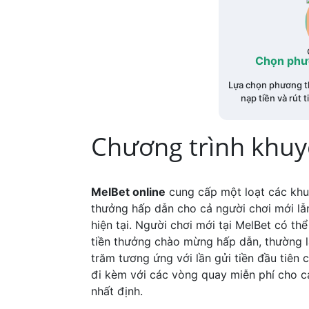
Chọn phươ
Lựa chọn phương t
nạp tiền và rút 
Chương trình khuy
MelBet online
cung cấp một loạt các khu
thưởng hấp dẫn cho cả người chơi mới lẫ
hiện tại. Người chơi mới tại MelBet có th
tiền thưởng chào mừng hấp dẫn, thường 
trăm tương ứng với lần gửi tiền đầu tiên c
đi kèm với các vòng quay miễn phí cho cá
nhất định.