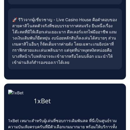
🚀 รีวิวจากผู้เชี่ยวชาญ - Live Casino House คือคำตอบของ
สายคาสิโนสดตัวจริงที่ชอบบรรยากาศสมจริง ยืนหนึ่งเรื่อง
โต๊ะสดที่มีให้เลือกเล่นเยอะมาก ดีลเลอร์แจกไพ่มืออาชีพ แถม
วงเงินเดิมพันก็ยืดหยุ่น งบน้อยหลักสิบก็ลงเล่นได้สบายๆ ส่วน
เกมคาสิโนอื่นๆ ก็จัดเต็มจากค่ายดัง โดยเฉพาะเกมยิงปลาที่
กราฟิกสวยและเล่นเพลินมาก แต่จุดที่น่าหงุดหงิดหน่อยคือ
บางทีหน้าเว็บหลักอาจจะเข้ายากหรือโดนบล็อก แนะนำให้
เข้าผ่านลิงก์สำรองของเราได้เลย
1xBet
1xBet เหมาะสำหรับผู้เล่นที่ชอบการเดิมพันสด ที่นี่เป็นศูนย์รวม
ความบันเทิงครบครันที่มีตัวเลือกเกมมากมาย พร้อมให้บริการทั้ง