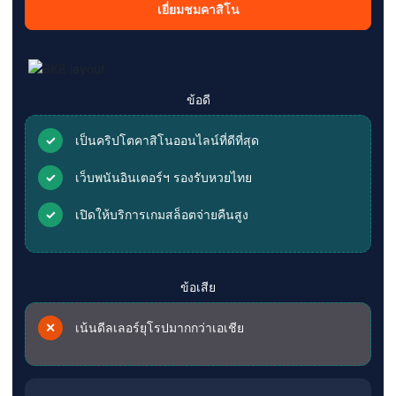
เยี่ยมชมคาสิโน
ข้อดี
✓
เป็นคริปโตคาสิโนออนไลน์ที่ดีที่สุด
✓
เว็บพนันอินเตอร์ฯ รองรับหวยไทย
✓
เปิดให้บริการเกมสล็อตจ่ายคืนสูง
ข้อเสีย
✕
เน้นดีลเลอร์ยุโรปมากกว่าเอเชีย