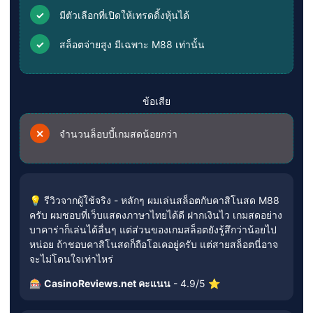
✓
มีตัวเลือกที่เปิดให้เทรดดิ้งหุ้นได้
✓
สล็อตจ่ายสูง มีเฉพาะ M88 เท่านั้น
ข้อเสีย
✕
จำนวนล็อบบี้เกมสดน้อยกว่า
💡 รีวิวจากผู้ใช้จริง - หลักๆ ผมเล่นสล็อตกับคาสิโนสด M88
ครับ ผมชอบที่เว็บแสดงภาษาไทยได้ดี ฝากเงินไว เกมสดอย่าง
บาคาร่าก็เล่นได้ลื่นๆ แต่ส่วนของเกมสล็อตยังรู้สึกว่าน้อยไป
หน่อย ถ้าชอบคาสิโนสดก็ถือโอเคอยู่ครับ แต่สายสล็อตนี่อาจ
จะไม่โดนใจเท่าไหร่
🎰
CasinoReviews.net คะแนน
- 4.9/5 ⭐