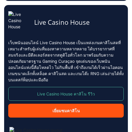
Live Casino House
เว็บพนันออนไลน์ Live Casino House เป็นแหล่งเกมคาสิโนสดที่
เหมาะสำหรับผู้เล่นที่มองหาความหลากหลาย ได้บรรยากาศที่
สมจริงและมีดีลเลอร์สดจากสตูดิโอทั่วโลก มาพร้อมกับความ
ปลอดภัยมาตรฐาน Gaming Curaçao จุดเด่นของเว็บพนัน
ออนไลน์แห่งนี้คือโหลดไว ไม่กินพื้นที่ เข้าถึงเกมได้เร็วผ่านไอคอน
เกมขนาดเล็กทั้งสล็อต คาสิโนสด และเกมโต๊ะ RNG เล่นง่ายได้ทั้ง
บนเดสก์ท็อปและมือถือ
Live Casino House คาสิโน รีวิว
เยี่ยมชมคาสิโน