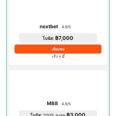
nextbet
4.9/5
฿7,000
โบนัส:
เยี่ยมชม
เร็ว ๆ นี้
M88
4.9/5
฿3,000
โบนัส:
200% สูงสุด