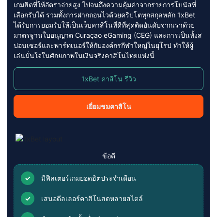
เกมฮิตที่ให้อัตราจ่ายสูง ไปจนถึงความคุ้มค่าจากรายการโบนัสที่
เลือกรับได้ รวมทั้งการฝากถอนไวด้วยคริปโตทุกสกุลหลัก 1xBet
ได้รับการยอมรับให้เป็นเว็บคาสิโนที่ดีที่สุดติดอันดับจากเราด้วย
มาตรฐานใบอนุญาต Curaçao eGaming (CEG) และการเป็นทั้งส
ปอนเซอร์และพาร์ทเนอร์ให้กับองค์กรกีฬาใหญ่ในยุโรป ทำให้ผู้
เล่นมั่นใจในศักยภาพในเงินจริงคาสิโนไทยแห่งนี้
1xBet คาสิโน รีวิว
เยี่ยมชมคาสิโน
ข้อดี
✓
มีฟีลเตอร์เกมยอดฮิตประจำเดือน
✓
เสนอดีลเลอร์คาสิโนสดหลายสไตล์