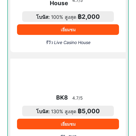
4.7/5
House
฿2,000
โบนัส:
100% สูงสุด
เยี่ยมชม
รีวิว Live Casino House
BK8
4.7/5
฿5,000
โบนัส:
130% สูงสุด
เยี่ยมชม