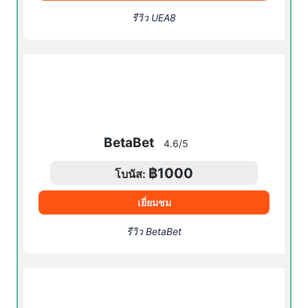
รีวิว UEA8
BetaBet
4.6/5
฿1000
โบนัส:
เยี่ยมชม
รีวิว BetaBet