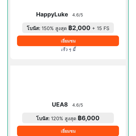
HappyLuke
4.6/5
฿2,000
โบนัส:
150% สูงสุด
+ 15 FS
เยี่ยมชม
เร็ว ๆ นี้
UEA8
4.6/5
฿6,000
โบนัส:
120% สูงสุด
เยี่ยมชม