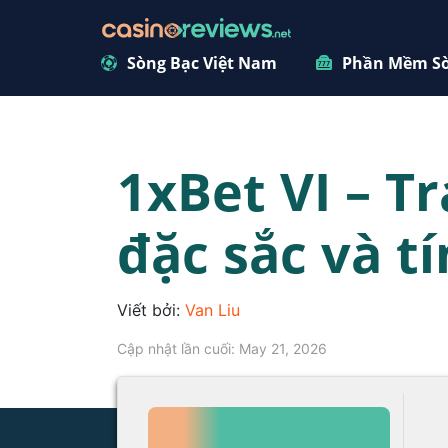
Sòng Bạc Việt Nam
Phần Mềm Sò
1xBet VI – Tr
đặc sắc và t
Viết bởi:
Van Liu
Cập nhật lần cuối:
May 21, 2026