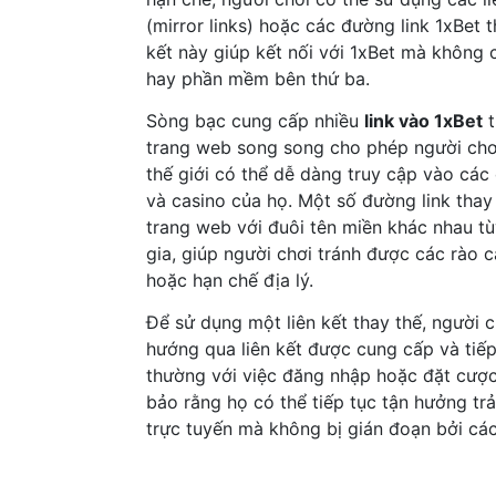
(mirror links) hoặc các đường link 1xBet t
kết này giúp kết nối với 1xBet mà không
hay phần mềm bên thứ ba.
Sòng bạc cung cấp nhiều
link vào 1xBet
t
trang web song song cho phép người chơi
thế giới có thể dễ dàng truy cập vào các
và casino của họ. Một số đường link tha
trang web với đuôi tên miền khác nhau t
gia, giúp người chơi tránh được các rào 
hoặc hạn chế địa lý.
Để sử dụng một liên kết thay thế, người c
hướng qua liên kết được cung cấp và tiếp
thường với việc đăng nhập hoặc đặt cượ
bảo rằng họ có thể tiếp tục tận hưởng tr
trực tuyến mà không bị gián đoạn bởi các