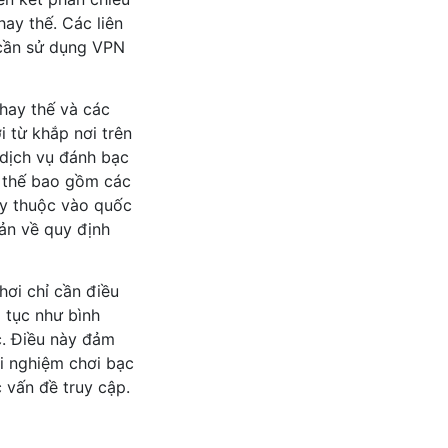
hay thế. Các liên
 cần sử dụng VPN
hay thế và các
 từ khắp nơi trên
 dịch vụ đánh bạc
y thế bao gồm các
ùy thuộc vào quốc
cản về quy định
hơi chỉ cần điều
 tục như bình
c. Điều này đảm
ải nghiệm chơi bạc
 vấn đề truy cập.