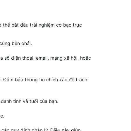
 thể bắt đầu trải nghiệm cờ bạc trực
 cùng bên phải.
số điện thoại, email, mạng xã hội, hoặc
ạc. Đảm bảo thông tin chính xác để tránh
anh tính và tuổi của bạn.
e.
các quy định pháp lý. Điều này giúp