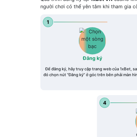
người chơi có thể yên tâm khi tham gia cờ
1
Đăng ký
Để đăng ký, hãy truy cập trang web của 1xBet, s
đó chọn nút “Đăng ký” ở góc trên bên phải màn hì
4