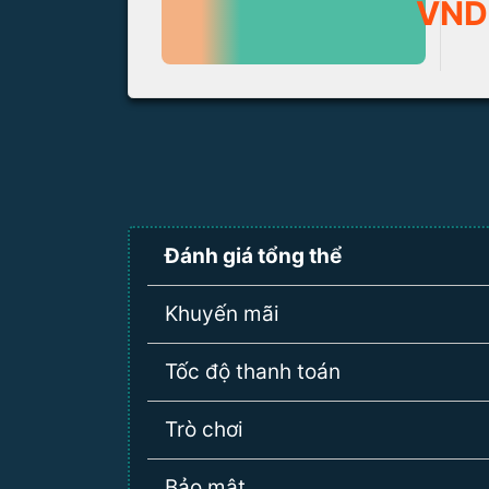
VND
Đánh giá tổng thể
Khuyến mãi
Tốc độ thanh toán
Trò chơi
Bảo mật