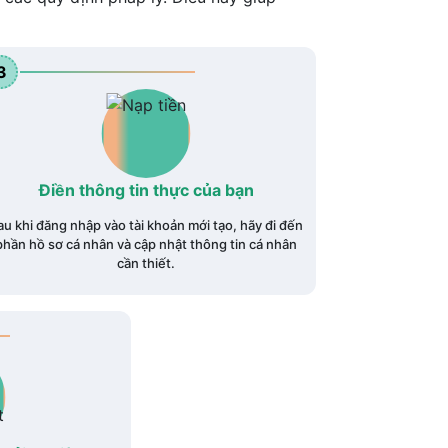
3
Điền thông tin thực của bạn
au khi đăng nhập vào tài khoản mới tạo, hãy đi đến
phần hồ sơ cá nhân và cập nhật thông tin cá nhân
cần thiết.