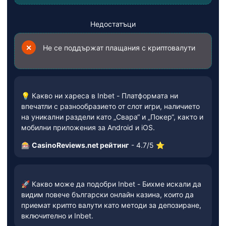
Недостатъци
✕
Не се поддържат плащания с криптовалути
💡 Какво ни хареса в Inbet - Платформата ни
впечатли с разнообразието от слот игри, наличието
на уникални раздели като „Свара“ и „Покер“, както и
мобилни приложения за Android и iOS.
🎰
CasinoReviews.net рейтинг
- 4.7/5 ⭐
🚀 Какво може да подобри Inbet - Бихме искали да
видим повече български онлайн казина, които да
приемат крипто валути като методи за депозиране,
включително и Inbet.