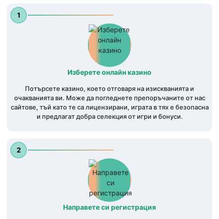
1
Изберете онлайн казино
Потърсете казино, което отговаря на изискванията и
очакванията ви. Може да погледнете препоръчаните от нас
сайтове, тъй като те са лицензирани, играта в тях е безопасна
и предлагат добра селекция от игри и бонуси.
2
Направете си регистрация