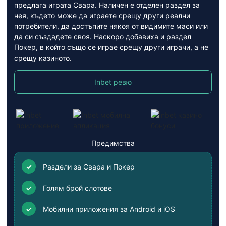
предлага играта Свара. Наличен е отделен раздел за
нея, където може да играете срещу други реални
потребители, да достъпите някоя от видимите маси или
да си създадете своя. Наскоро добавиха и раздел
Покер, в който също се играе срещу други играчи, а не
срещу казиното.
Inbet ревю
Предимства
✓
Раздели за Свара и Покер
✓
Голям брой слотове
✓
Мобилни приложения за Android и iOS