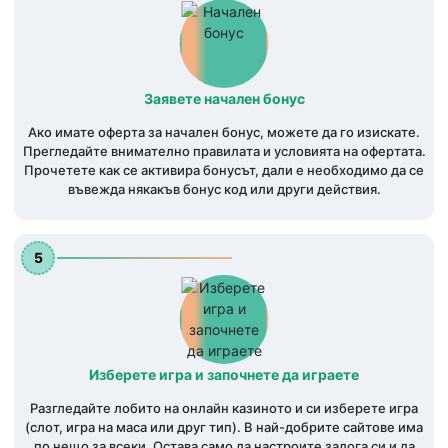
Заявете начален бонус
Ако имате оферта за начален бонус, можете да го изискате.
Прегледайте внимателно правилата и условията на офертата.
Прочетете как се активира бонусът, дали е необходимо да се
въвежда някакъв бонус код или други действия.
5
Изберете игра и започнете да играете
Разгледайте лобито на онлайн казиното и си изберете игра
(слот, игра на маса или друг тип). В най-добрите сайтове има
по нещо за всеки. Остава само да настроите залога си и да