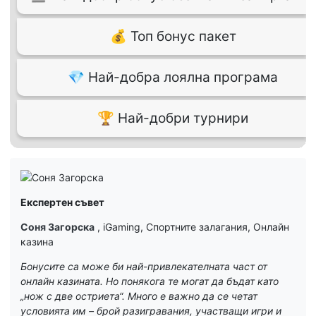
💰 Топ бонус пакет
💎 Най-добра лоялна програма
🏆 Най-добри турнири
Експертен съвет
Соня Загорска
, iGaming, Спортните залагания, Онлайн
казина
Бонусите са може би най-привлекателната част от
онлайн казината. Но понякога те могат да бъдат като
„нож с две остриета“. Много е важно да се четат
условията им – брой разигравания, участващи игри и