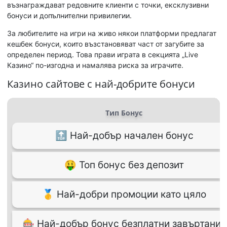
възнаграждават редовните клиенти с точки, ексклузивни
бонуси и допълнителни привилегии.
За любителите на игри на живо някои платформи предлагат
кешбек бонуси, които възстановяват част от загубите за
определен период. Това прави играта в секцията „Live
Казино“ по-изгодна и намалява риска за играчите.
Казино сайтове с най-добрите бонуси
Тип Бонус
🔝 Най-добър начален бонус
🤑 Топ бонус без депозит
🥇 Най-добри промоции като цяло
🎰 Най-добър бонус безплатни завъртания