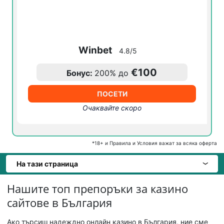
Winbet
4.8/5
€100
Бонус:
200% до
ПОСЕТИ
Очаквайте скоро
*18+ и Правила и Условия важат за всяка оферта
На тази страница
›
Нашите топ препоръки за казино
сайтове в България
Ако търсиш надеждно онлайн казино в България, ние сме