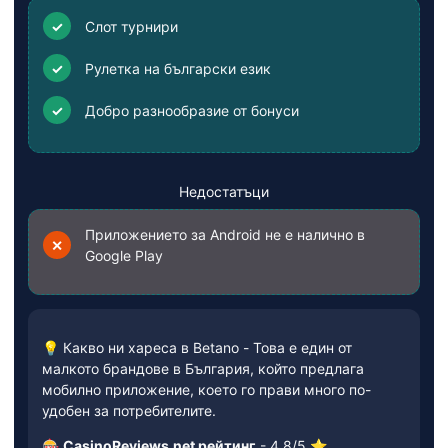
✓
Слот турнири
✓
Рулетка на български език
✓
Добро разнообразие от бонуси
Недостатъци
Приложението за Android не е налично в
✕
Google Play
💡 Какво ни хареса в Betano - Това е един от
малкото брандове в България, който предлага
мобилно приложение, което го прави много по-
удобен за потребителите.
🎰
CasinoReviews.net рейтинг
- 4.8/5 ⭐