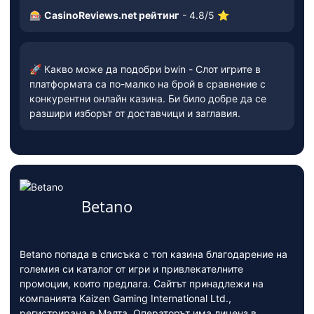
🎰
CasinoReviews.net рейтинг
- 4.8/5 ⭐
🚀 Какво може да подобри bwin - Слот игрите в
платформата са по-малко на брой в сравнение с
конкурентни онлайн казина. Би било добре да се
разшири изборът от доставчици и заглавия.
Betano
Betano попада в списъка с топ казина благодарение на
големия си каталог от игри и привлекателните
промоции, които предлага. Сайтът принадлежи на
компанията Kaizen Gaming International Ltd.,
регистрирана в Малта. Операторът има лиценз в