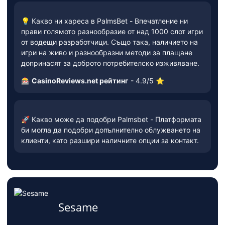
💡 Какво ни хареса в PalmsBet - Впечатление ни
прави голямото разнообразие от над 1000 слот игри
от водещи разработчици. Също така, наличието на
игри на живо и разнообразни методи за плащане
допринасят за доброто потребителско изживяване.
🎰
CasinoReviews.net рейтинг
- 4.9/5 ⭐
🚀 Какво може да подобри Palmsbet - Платформата
би могла да подобри допълнително облужването на
клиенти, като разшири наличните опции за контакт.
Sesame