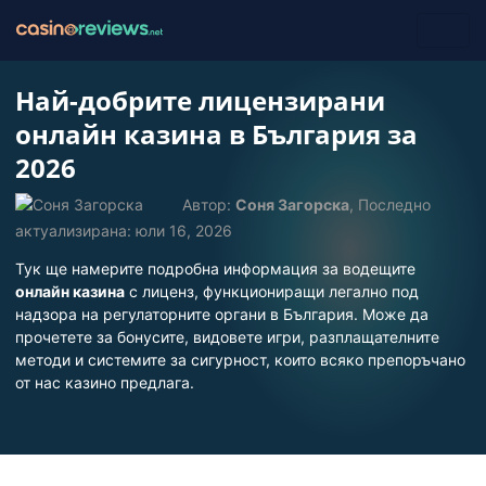
Най-добрите лицензирани
онлайн казина в България за
2026
Автор:
Соня Загорска
, Последно
актуализирана:
юли 16, 2026
Тук ще намерите подробна информация за водещите
онлайн казина
с лиценз, функциониращи легално под
надзора на регулаторните органи в България. Може да
прочетете за бонусите, видовете игри, разплащателните
методи и системите за сигурност, които всяко препоръчано
от нас казино предлага.