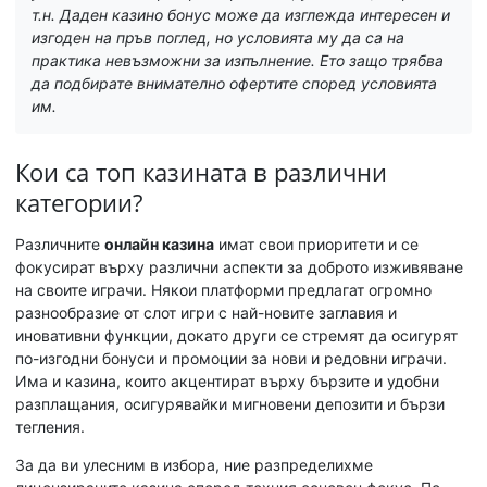
т.н. Даден казино бонус може да изглежда интересен и
изгоден на пръв поглед, но условията му да са на
практика невъзможни за изпълнение. Ето защо трябва
да подбирате внимателно офертите според условията
им.
Кои са топ казината в различни
категории?
Различните
онлайн казина
имат свои приоритети и се
фокусират върху различни аспекти за доброто изживяване
на своите играчи. Някои платформи предлагат огромно
разнообразие от слот игри с най-новите заглавия и
иновативни функции, докато други се стремят да осигурят
по-изгодни бонуси и промоции за нови и редовни играчи.
Има и казина, които акцентират върху бързите и удобни
разплащания, осигурявайки мигновени депозити и бързи
тегления.
За да ви улесним в избора, ние разпределихме