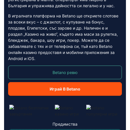
България и упражнява дейността си легално и у нас.
В игралната платформа на Betano ще откриете слотове
за всеки вкус – с джакпот, с купуване на бонус,
плодови, Египетски, със зарове и др. Наличен е и
раздел „Казино на живо“, където има маси за рулетка,
блекджек, бакара, шоу игри, покер. Можете да се
забавлявате с тях и от телефона си, тъй като Betano
онлайн казино предоставя и мобилни приложения за
Android и iOS.
Betano ревю
Играй В Betano
Предимства