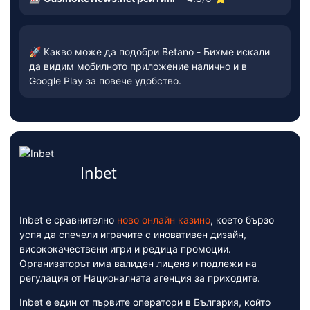
🚀 Какво може да подобри Betano - Бихме искали
да видим мобилното приложение налично и в
Google Play за повече удобство.
Inbet
Inbet е сравнително
ново онлайн казино
, което бързо
успя да спечели играчите с иновативен дизайн,
висококачествени игри и редица промоции.
Организаторът има валиден лиценз и подлежи на
регулация от Националната агенция за приходите.
Inbet е един от първите оператори в България, който