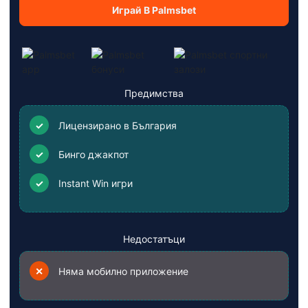
Играй В Palmsbet
Предимства
✓
Лицензирано в България
✓
Бинго джакпот
✓
Instant Win игри
Недостатъци
✕
Няма мобилно приложение