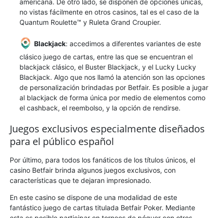
americana. De otro lado, se disponen de opciones únicas,
no vistas fácilmente en otros casinos, tal es el caso de la
Quantum Roulette™ y Ruleta Grand Croupier.
Blackjack
: accedimos a diferentes variantes de este
clásico juego de cartas, entre las que se encuentran el
blackjack clásico, el Buster Blackjack, y el Lucky Lucky
Blackjack. Algo que nos llamó la atención son las opciones
de personalización brindadas por Betfair. Es posible a jugar
al blackjack de forma única por medio de elementos como
el cashback, el reembolso, y la opción de rendirse.
Juegos exclusivos especialmente diseñados
para el público español
Por último, para todos los fanáticos de los títulos únicos, el
casino Betfair brinda algunos juegos exclusivos, con
características que te dejaran impresionado.
En este casino se dispone de una modalidad de este
fantástico juego de cartas titulada Betfair Poker. Mediante
esta es posible participar en torneos de póquer con otros