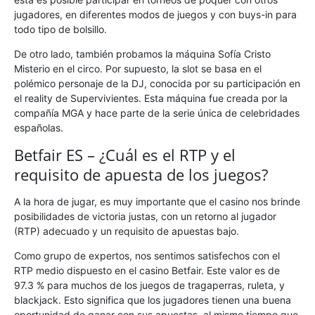
jugadores, en diferentes modos de juegos y con buys-in para
todo tipo de bolsillo.
De otro lado, también probamos la máquina Sofía Cristo
Misterio en el circo. Por supuesto, la slot se basa en el
polémico personaje de la DJ, conocida por su participación en
el reality de Supervivientes. Esta máquina fue creada por la
compañía MGA y hace parte de la serie única de celebridades
españolas.
Betfair ES – ¿Cuál es el RTP y el
requisito de apuesta de los juegos?
A la hora de jugar, es muy importante que el casino nos brinde
posibilidades de victoria justas, con un retorno al jugador
(RTP) adecuado y un requisito de apuestas bajo.
Como grupo de expertos, nos sentimos satisfechos con el
RTP medio dispuesto en el casino Betfair. Este valor es de
97.3 % para muchos de los juegos de tragaperras, ruleta, y
blackjack. Esto significa que los jugadores tienen una buena
oportunidad de ganar con sus apuestas, al mismo tiempo que