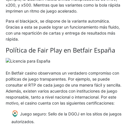
x200, y x500. Mientras que las variantes como la bola rápida
imprimen un ritmo de juego acelerado.
Para el blackjack, se dispone de la variante automática.
Gracias a esta se puede lograr un funcionamiento más fluido,
con una repartición de cartas y entrega de resultados más
rápida.
Política de Fair Play en Betfair España
En Betfair casino observamos un verdadero compromiso con
políticas de juego transparentes. Por ejemplo, se puede
consultar el RTP de cada juego de una manera fácil y sencilla.
Además, existen varios acuerdos con instituciones de juego
responsable, tanto a nivel nacional o internacional. Por este
motivo, el casino cuenta con las siguientes certificaciones:
Juego seguro: Sello de la DGOJ en los sitios de juegos
autorizados.