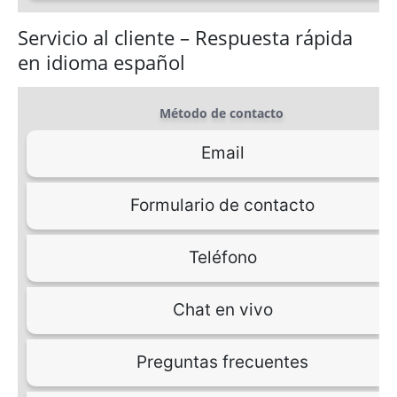
Servicio al cliente – Respuesta rápida
en idioma español
Método de contacto
Email
Formulario de contacto
Teléfono
Chat en vivo
Preguntas frecuentes