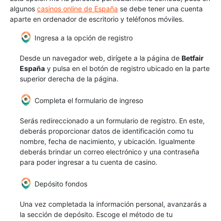
algunos
casinos online de España
se debe tener una cuenta
aparte en ordenador de escritorio y teléfonos móviles.
Ingresa a la opción de registro
Desde un navegador web, dirígete a la página de
Betfair
España
y pulsa en el botón de registro ubicado en la parte
superior derecha de la página.
Completa el formulario de ingreso
Serás redireccionado a un formulario de registro. En este,
deberás proporcionar datos de identificación como tu
nombre, fecha de nacimiento, y ubicación. Igualmente
deberás brindar un correo electrónico y una contraseña
para poder ingresar a tu cuenta de casino.
Depósito fondos
Una vez completada la información personal, avanzarás a
la sección de depósito. Escoge el método de tu