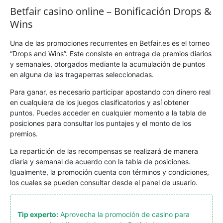
Betfair casino online – Bonificación Drops &
Wins
Una de las promociones recurrentes en Betfair.es es el torneo
“Drops and Wins”. Este consiste en entrega de premios diarios
y semanales, otorgados mediante la acumulación de puntos
en alguna de las tragaperras seleccionadas.
Para ganar, es necesario participar apostando con dinero real
en cualquiera de los juegos clasificatorios y así obtener
puntos. Puedes acceder en cualquier momento a la tabla de
posiciones para consultar los puntajes y el monto de los
premios.
La repartición de las recompensas se realizará de manera
diaria y semanal de acuerdo con la tabla de posiciones.
Igualmente, la promoción cuenta con términos y condiciones,
los cuales se pueden consultar desde el panel de usuario.
Tip experto:
Aprovecha la promoción de casino para