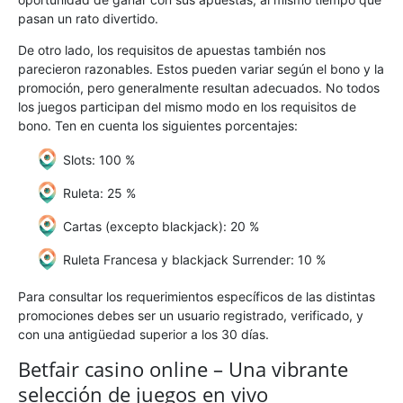
pasan un rato divertido.
De otro lado, los requisitos de apuestas también nos
parecieron razonables. Estos pueden variar según el bono y la
promoción, pero generalmente resultan adecuados. No todos
los juegos participan del mismo modo en los requisitos de
bono. Ten en cuenta los siguientes porcentajes:
Slots: 100 %
Ruleta: 25 %
Cartas (excepto blackjack): 20 %
Ruleta Francesa y blackjack Surrender: 10 %
Para consultar los requerimientos específicos de las distintas
promociones debes ser un usuario registrado, verificado, y
con una antigüedad superior a los 30 días.
Betfair casino online – Una vibrante
selección de juegos en vivo