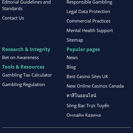
Editorial Guidelines and
Responsible Gambling
Standards
Legal Data Protection
Contact Us
Commercial Practices
Mental Health Support
Sitemap
Research & Integrity
Popular pages
Bet on Awareness
News
Tools & Resources
Blog
Gambling Tax Calculator
Best Casino Sites UK
Gambling Regulation
New Online Casinos Canada
คาสิโนออนไลน์
Sòng Bạc Trực Tuyến
Онлайн Казина