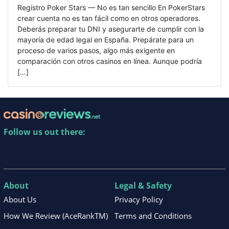
Registro Poker Stars — No es tan sencillo En PokerStars
crear cuenta no es tan fácil como en otros operadores.
Deberás preparar tu DNI y asegurarte de cumplir con la
mayoría de edad legal en España. Prepárate para un
proceso de varios pasos, algo más exigente en
comparación con otros casinos en línea. Aunque podría
[…]
Follow us out there:
About
Legal & Safety
About Us
Privacy Policy
How We Review (AceRankTM)
Terms and Conditions