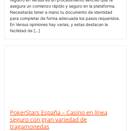
asegura un comienzo rápido y seguro en la plataforma.
Necesitarás tener a mano tu documento de identidad
para completar de forma adecuada los pasos requeridos.
En Versus opiniones hay varias, y estas destacan la
facilidad de […]
PokerStars España – Casino en línea
seguro con gran variedad de
tragamonedas