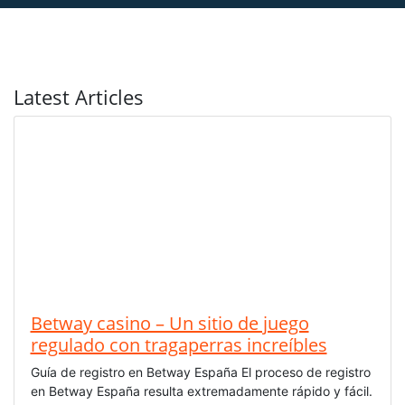
Latest Articles
Betway casino – Un sitio de juego
regulado con tragaperras increíbles
Guía de registro en Betway España El proceso de registro
en Betway España resulta extremadamente rápido y fácil.