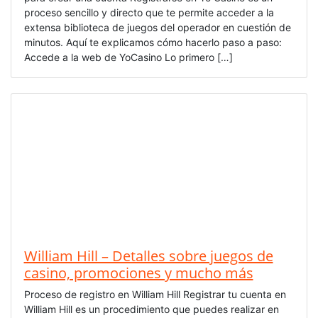
proceso sencillo y directo que te permite acceder a la
extensa biblioteca de juegos del operador en cuestión de
minutos. Aquí te explicamos cómo hacerlo paso a paso:
Accede a la web de YoCasino Lo primero […]
William Hill – Detalles sobre juegos de
casino, promociones y mucho más
Proceso de registro en William Hill Registrar tu cuenta en
William Hill es un procedimiento que puedes realizar en