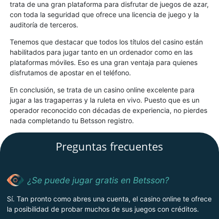
trata de una gran plataforma para disfrutar de juegos de azar,
con toda la seguridad que ofrece una licencia de juego y la
auditoría de terceros.
Tenemos que destacar que todos los títulos del casino están
habilitados para jugar tanto en un ordenador como en las
plataformas móviles. Eso es una gran ventaja para quienes
disfrutamos de apostar en el teléfono.
En conclusión, se trata de un casino online excelente para
jugar a las tragaperras y la ruleta en vivo. Puesto que es un
operador reconocido con décadas de experiencia, no pierdes
nada completando tu Betsson registro.
Preguntas frecuentes
¿Se puede jugar gratis en Betsson?
Sí. Tan pronto como abres una cuenta, el casino online te ofrece
la posibilidad de probar muchos de sus juegos con créditos.