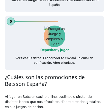
España.
5
Depositar y jugar
Verifica tus datos. El operador te enviará un email de
verificación. Abre el enlace.
¿Cuáles son las promociones de
Betsson España?
Al jugar en Betsson casino online, pudimos disfrutar de
distintos bonos que nos ofrecieron dinero o rondas gratuitas
en sus juegos de casino.