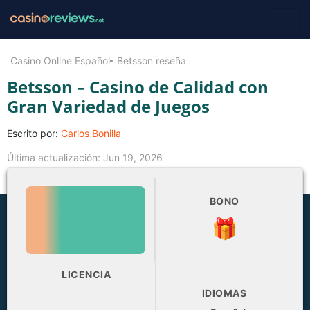
Casino Online Español
Betsson reseña
Betsson – Casino de Calidad con
Gran Variedad de Juegos
Escrito por:
Carlos Bonilla
Última actualización:
Jun 19, 2026
BONO
🎁
LICENCIA
IDIOMAS