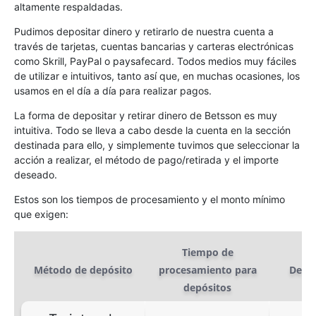
altamente respaldadas.
Pudimos depositar dinero y retirarlo de nuestra cuenta a
través de tarjetas, cuentas bancarias y carteras electrónicas
como Skrill, PayPal o paysafecard. Todos medios muy fáciles
de utilizar e intuitivos, tanto así que, en muchas ocasiones, los
usamos en el día a día para realizar pagos.
La forma de depositar y retirar dinero de Betsson es muy
intuitiva. Todo se lleva a cabo desde la cuenta en la sección
destinada para ello, y simplemente tuvimos que seleccionar la
acción a realizar, el método de pago/retirada y el importe
deseado.
Estos son los tiempos de procesamiento y el monto mínimo
que exigen:
Tiempo de
Método de depósito
procesamiento para
Depó
depósitos