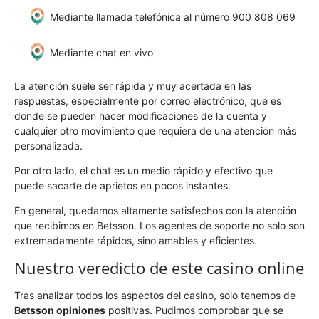
Mediante llamada telefónica al número 900 808 069
Mediante chat en vivo
La atención suele ser rápida y muy acertada en las
respuestas, especialmente por correo electrónico, que es
donde se pueden hacer modificaciones de la cuenta y
cualquier otro movimiento que requiera de una atención más
personalizada.
Por otro lado, el chat es un medio rápido y efectivo que
puede sacarte de aprietos en pocos instantes.
En general, quedamos altamente satisfechos con la atención
que recibimos en Betsson. Los agentes de soporte no solo son
extremadamente rápidos, sino amables y eficientes.
Nuestro veredicto de este casino online
Tras analizar todos los aspectos del casino, solo tenemos de
Betsson opiniones
positivas. Pudimos comprobar que se