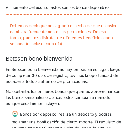
Al momento del escrito, estos son los bonos disponibles:
Debemos decir que nos agradó el hecho de que el casino
cambiara frecuentemente sus promociones. De esa
forma, pudimos disfrutar de diferentes beneficios cada
semana (e incluso cada día).
Betsson bono bienvenida
En Betsson bono bienvenida no hay per se. En su lugar, luego
de completar 30 días de registro, tuvimos la oportunidad de
acceder a todo su abanico de promociones.
No obstante, los primeros bonos que querrás aprovechar son
los bonos semanales o diarios. Estos cambian a menudo,
aunque usualmente incluyen:
Bonos por depósito: realiza un depósito y podrás
reclamar una bonificación de cierto importe. El requisito de
apuesta es de x40 veces el valor del bono, lo cual es