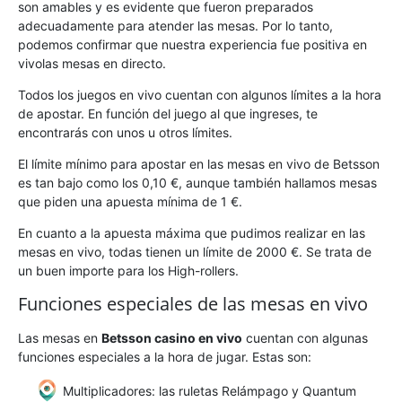
son amables y es evidente que fueron preparados
adecuadamente para atender las mesas. Por lo tanto,
podemos confirmar que nuestra experiencia fue positiva en
vivolas mesas en directo.
Todos los juegos en vivo cuentan con algunos límites a la hora
de apostar. En función del juego al que ingreses, te
encontrarás con unos u otros límites.
El límite mínimo para apostar en las mesas en vivo de Betsson
es tan bajo como los 0,10 €, aunque también hallamos mesas
que piden una apuesta mínima de 1 €.
En cuanto a la apuesta máxima que pudimos realizar en las
mesas en vivo, todas tienen un límite de 2000 €. Se trata de
un buen importe para los High-rollers.
Funciones especiales de las mesas en vivo
Las mesas en
Betsson casino en vivo
cuentan con algunas
funciones especiales a la hora de jugar. Estas son:
Multiplicadores: las ruletas Relámpago y Quantum