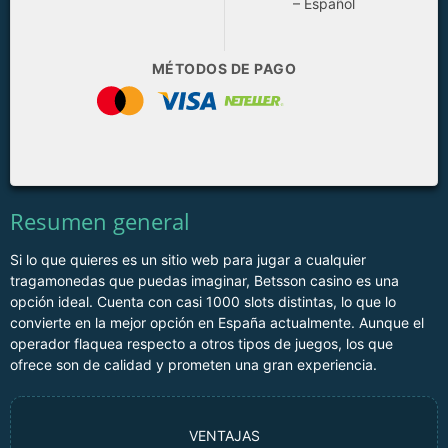
– Español
MÉTODOS DE PAGO
Resumen general
Si lo que quieres es un sitio web para jugar a cualquier
tragamonedas que puedas imaginar, Betsson casino es una
opción ideal. Cuenta con casi 1000 slots distintas, lo que lo
convierte en la mejor opción en España actualmente. Aunque el
operador flaquea respecto a otros tipos de juegos, los que
ofrece son de calidad y prometen una gran experiencia.
VENTAJAS