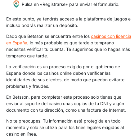
Pulsa en «Registrarse» para enviar el formulario.
En este punto, ya tendrás acceso a la plataforma de juegos e
incluso podrás realizar un depósito.
Dado que Betsson se encuentra entre los
casinos con licencia
en España
, lo más probable es que tarde o temprano
necesites verificar tu cuenta. Te sugerimos que lo hagas más
temprano que tarde.
La verificación es un proceso exigido por el gobierno de
España donde los casinos online deben verificar las
identidades de sus clientes, de modo que puedan evitarte
problemas y fraudes.
En Betsson, para completar este proceso solo tienes que
enviar al soporte del casino unas copias de tu DNI y algún
documento con tu dirección, como una factura de Internet.
No te preocupes. Tu información está protegida en todo
momento y solo se utiliza para los fines legales exigidos al
casino en línea.