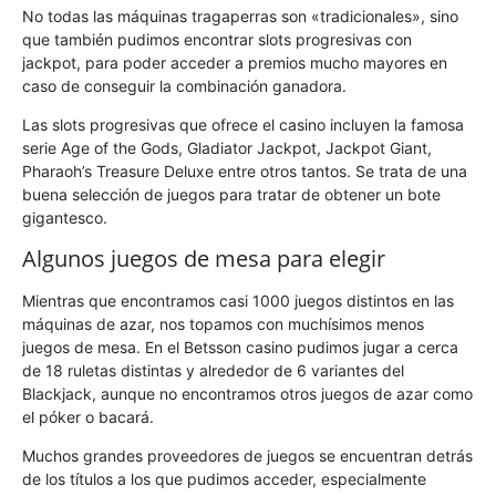
No todas las máquinas tragaperras son «tradicionales», sino
que también pudimos encontrar slots progresivas con
jackpot, para poder acceder a premios mucho mayores en
caso de conseguir la combinación ganadora.
Las slots progresivas que ofrece el casino incluyen la famosa
serie Age of the Gods, Gladiator Jackpot, Jackpot Giant,
Pharaoh’s Treasure Deluxe entre otros tantos. Se trata de una
buena selección de juegos para tratar de obtener un bote
gigantesco.
Algunos juegos de mesa para elegir
Mientras que encontramos casi 1000 juegos distintos en las
máquinas de azar, nos topamos con muchísimos menos
juegos de mesa. En el Betsson casino pudimos jugar a cerca
de 18 ruletas distintas y alrededor de 6 variantes del
Blackjack, aunque no encontramos otros juegos de azar como
el póker o bacará.
Muchos grandes proveedores de juegos se encuentran detrás
de los títulos a los que pudimos acceder, especialmente