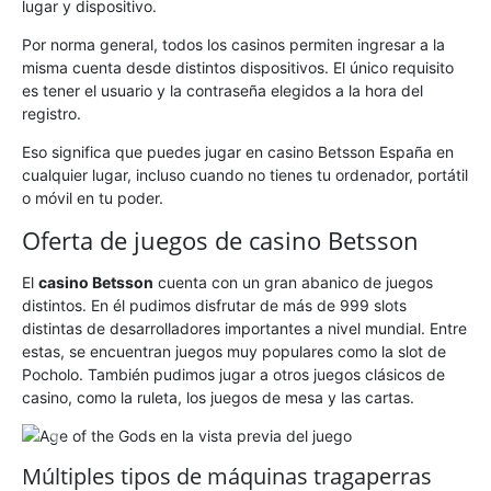
lugar y dispositivo.
Por norma general, todos los casinos permiten ingresar a la
misma cuenta desde distintos dispositivos. El único requisito
es tener el usuario y la contraseña elegidos a la hora del
registro.
Eso significa que puedes jugar en casino Betsson España en
cualquier lugar, incluso cuando no tienes tu ordenador, portátil
o móvil en tu poder.
Oferta de juegos de casino Betsson
El
casino Betsson
cuenta con un gran abanico de juegos
distintos. En él pudimos disfrutar de más de 999 slots
distintas de desarrolladores importantes a nivel mundial. Entre
estas, se encuentran juegos muy populares como la slot de
Pocholo. También pudimos jugar a otros juegos clásicos de
casino, como la ruleta, los juegos de mesa y las cartas.
Previous
Next
Múltiples tipos de máquinas tragaperras