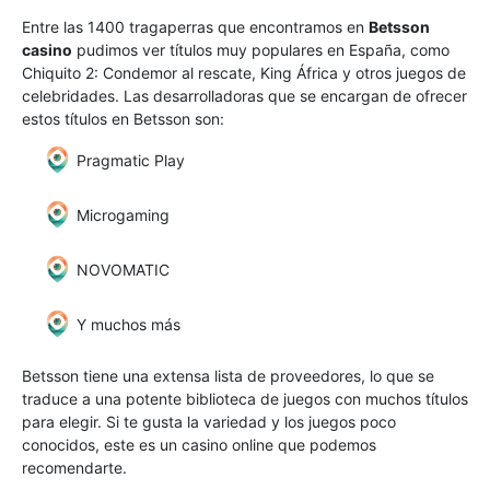
Entre las 1400 tragaperras que encontramos en
Betsson
casino
pudimos ver títulos muy populares en España, como
Chiquito 2: Condemor al rescate, King África y otros juegos de
celebridades. Las desarrolladoras que se encargan de ofrecer
estos títulos en Betsson son:
Pragmatic Play
Microgaming
NOVOMATIC
Y muchos más
Betsson tiene una extensa lista de proveedores, lo que se
traduce a una potente biblioteca de juegos con muchos títulos
para elegir. Si te gusta la variedad y los juegos poco
conocidos, este es un casino online que podemos
recomendarte.