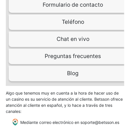
Formulario de contacto
Teléfono
Chat en vivo
Preguntas frecuentes
Blog
Algo que tenemos muy en cuenta a la hora de hacer uso de
un casino es su servicio de atención al cliente. Betsson ofrece
atención al cliente en español, y lo hace a través de tres
canales:
Mediante correo electrónico en soporte@betsson.es