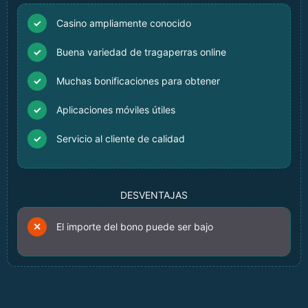
✓
Casino ampliamente conocido
✓
Buena variedad de tragaperras online
✓
Muchas bonificaciones para obtener
✓
Aplicaciones móviles útiles
✓
Servicio al cliente de calidad
DESVENTAJAS
✕
El importe del bono puede ser bajo