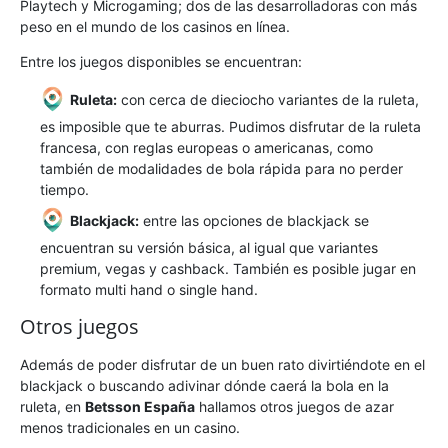
Playtech y Microgaming; dos de las desarrolladoras con más
peso en el mundo de los casinos en línea.
Entre los juegos disponibles se encuentran:
Ruleta:
con cerca de dieciocho variantes de la ruleta,
es imposible que te aburras. Pudimos disfrutar de la ruleta
francesa, con reglas europeas o americanas, como
también de modalidades de bola rápida para no perder
tiempo.
Blackjack:
entre las opciones de blackjack se
encuentran su versión básica, al igual que variantes
premium, vegas y cashback. También es posible jugar en
formato multi hand o single hand.
Otros juegos
Además de poder disfrutar de un buen rato divirtiéndote en el
blackjack o buscando adivinar dónde caerá la bola en la
ruleta, en
Betsson España
hallamos otros juegos de azar
menos tradicionales en un casino.