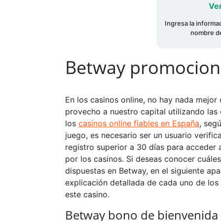
Ver
Ingresa la informac
nombre de
Betway promocione
En los casinos online, no hay nada mejor
provecho a nuestro capital utilizando las
los
casinos online fiables en España
, seg
juego, es necesario ser un usuario verifi
registro superior a 30 días para acceder
por los casinos. Si deseas conocer cuáles
dispuestas en Betway, en el siguiente ap
explicación detallada de cada uno de los
este casino.
Betway bono de bienvenida