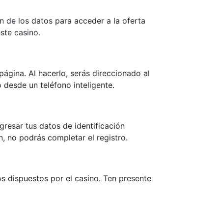
n de los datos para acceder a la oferta
ste casino.
página. Al hacerlo, serás direccionado al
 desde un teléfono inteligente.
resar tus datos de identificación
n, no podrás completar el registro.
s dispuestos por el casino. Ten presente