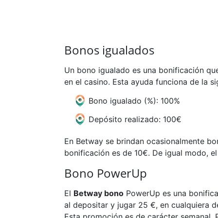
Bonos igualados
Un bono igualado es una bonificación que
en el casino. Esta ayuda funciona de la s
Bono igualado (%): 100%
Depósito realizado: 100€
En Betway se brindan ocasionalmente bon
bonificación es de 10€. De igual modo, el
Bono PowerUp
El
Betway bono
PowerUp es una bonificaci
al depositar y jugar 25 €, en cualquiera 
Esta promoción es de carácter semanal. Po