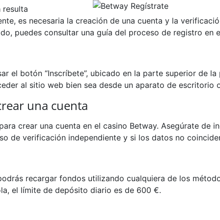
a
resulta
te, es necesaria la creación de una cuenta y la verificació
ado, puedes consultar una guía del proceso de registro en e
r el botón “Inscríbete”, ubicado en la parte superior de la 
der al sitio web bien sea desde un aparato de escritorio o
crear una cuenta
para crear una cuenta en el casino Betway. Asegúrate de ing
so de verificación independiente y si los datos no coincide
podrás recargar fondos utilizando cualquiera de los método
a, el límite de depósito diario es de 600 €.