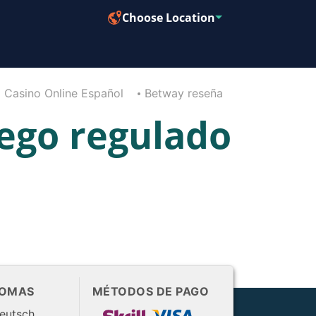
Choose Location
Casino Online Español
Betway reseña
uego regulado
IOMAS
MÉTODOS DE PAGO
eutsch