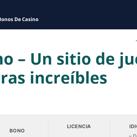
Bonos De Casino
o – Un sitio de j
ras increíbles
LICENCIA
ID
BONO
– D