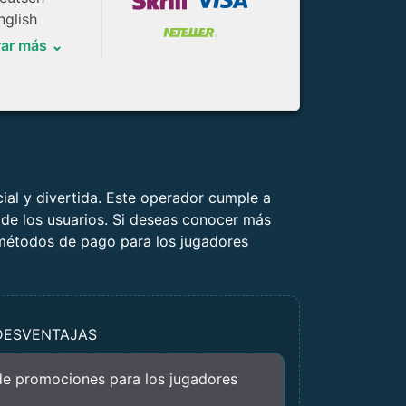
nglish
rar más
⌄
ial y divertida. Este operador cumple a
 de los usuarios. Si deseas conocer más
 métodos de pago para los jugadores
DESVENTAJAS
 de promociones para los jugadores