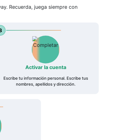
tway. Recuerda, juega siempre con
3
Activar la cuenta
Escribe tu información personal. Escribe tus
nombres, apellidos y dirección.