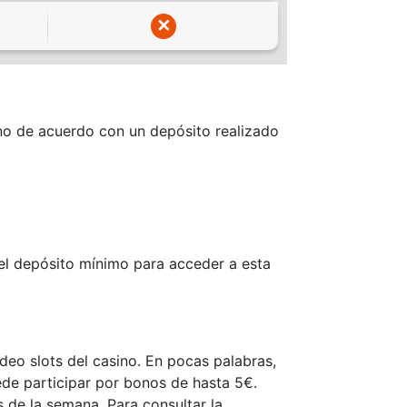
no de acuerdo con un depósito realizado
el depósito mínimo para acceder a esta
deo slots del casino. En pocas palabras,
uede participar por bonos de hasta 5€.
 de la semana. Para consultar la