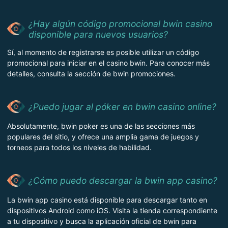
¿Hay algún código promocional bwin casino
disponible para nuevos usuarios?
Sí, al momento de registrarse es posible utilizar un código
promocional para iniciar en el casino bwin. Para conocer más
detalles, consulta la sección de bwin promociones.
¿Puedo jugar al póker en bwin casino online?
Absolutamente, bwin poker es una de las secciones más
populares del sitio, y ofrece una amplia gama de juegos y
torneos para todos los niveles de habilidad.
¿Cómo puedo descargar la bwin app casino?
La bwin app casino está disponible para descargar tanto en
dispositivos Android como iOS. Visita la tienda correspondiente
a tu dispositivo y busca la aplicación oficial de bwin para