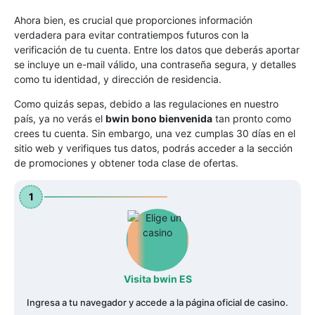
Ahora bien, es crucial que proporciones información
verdadera para evitar contratiempos futuros con la
verificación de tu cuenta. Entre los datos que deberás aportar
se incluye un e-mail válido, una contraseña segura, y detalles
como tu identidad, y dirección de residencia.
Como quizás sepas, debido a las regulaciones en nuestro
país, ya no verás el
bwin bono bienvenida
tan pronto como
crees tu cuenta. Sin embargo, una vez cumplas 30 días en el
sitio web y verifiques tus datos, podrás acceder a la sección
de promociones y obtener toda clase de ofertas.
1
Visita bwin ES
Ingresa a tu navegador y accede a la página oficial de casino.