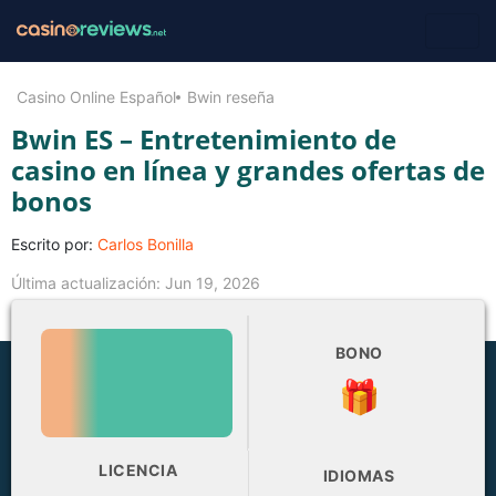
Casino Online Español
Bwin reseña
Bwin ES – Entretenimiento de
casino en línea y grandes ofertas de
bonos
Escrito por:
Carlos Bonilla
Última actualización:
Jun 19, 2026
BONO
🎁
LICENCIA
IDIOMAS