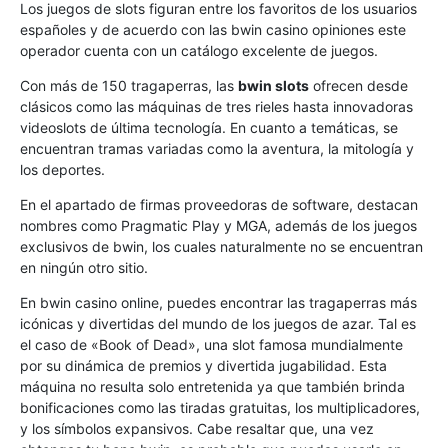
Los juegos de slots figuran entre los favoritos de los usuarios
españoles y de acuerdo con las bwin casino opiniones este
operador cuenta con un catálogo excelente de juegos.
Con más de 150 tragaperras, las
bwin slots
ofrecen desde
clásicos como las máquinas de tres rieles hasta innovadoras
videoslots de última tecnología. En cuanto a temáticas, se
encuentran tramas variadas como la aventura, la mitología y
los deportes.
En el apartado de firmas proveedoras de software, destacan
nombres como Pragmatic Play y MGA, además de los juegos
exclusivos de bwin, los cuales naturalmente no se encuentran
en ningún otro sitio.
En bwin casino online, puedes encontrar las tragaperras más
icónicas y divertidas del mundo de los juegos de azar. Tal es
el caso de «Book of Dead», una slot famosa mundialmente
por su dinámica de premios y divertida jugabilidad. Esta
máquina no resulta solo entretenida ya que también brinda
bonificaciones como las tiradas gratuitas, los multiplicadores,
y los símbolos expansivos. Cabe resaltar que, una vez