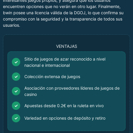
interesantes juegos propios, y asegura que los usuarios
encuentren opciones que no verán en otro lugar. Finalmente,
bwin posee una licencia válida de la DGOJ, lo que confirma su
compromiso con la seguridad y la transparencia de todos sus
usuarios.
VENTAJAS
Sitio de juegos de azar reconocido a nivel
✓
nacional e internacional
✓
Colección extensa de juegos
Asociación con proveedores líderes de juegos de
✓
casino
✓
Apuestas desde 0.2€ en la ruleta en vivo
✓
Variedad en opciones de depósito y retiro