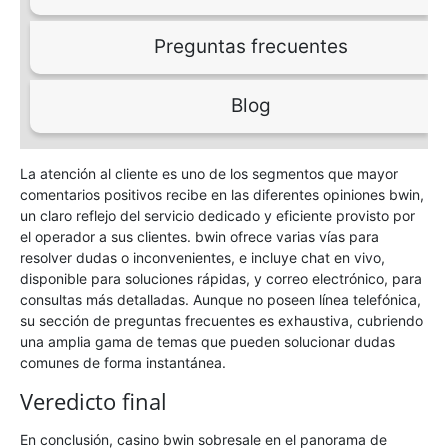
Preguntas frecuentes
Blog
La atención al cliente es uno de los segmentos que mayor
comentarios positivos recibe en las diferentes opiniones bwin,
un claro reflejo del servicio dedicado y eficiente provisto por
el operador a sus clientes. bwin ofrece varias vías para
resolver dudas o inconvenientes, e incluye chat en vivo,
disponible para soluciones rápidas, y correo electrónico, para
consultas más detalladas. Aunque no poseen línea telefónica,
su sección de preguntas frecuentes es exhaustiva, cubriendo
una amplia gama de temas que pueden solucionar dudas
comunes de forma instantánea.
Veredicto final
En conclusión, casino bwin sobresale en el panorama de