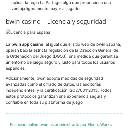
aplicar la regla La Partage, algo que proporciona una
ventaja ligeramente mayor al jugador.
bwin casino – Licencia y seguridad
La
bwin app casino
, al igual que el sitio web de bwin España,
operan bajo la estricta regulación de la Dirección General de
la Ordenación del Juego (DGOJ), una medida que garantiza
un entorno de juego seguro y justo para todos los usuarios
españoles.
Adicionalmente, bwin adopta medidas de seguridad
avanzadas como el cifrado de datos, las auditorías
independientes, y la certificación ISO27001:2013. Todos
estos protocolos garantizan una experiencia segura y
confiable en toda su plataforma de juego.
El casino online bwin es administrado por ElectraWorks