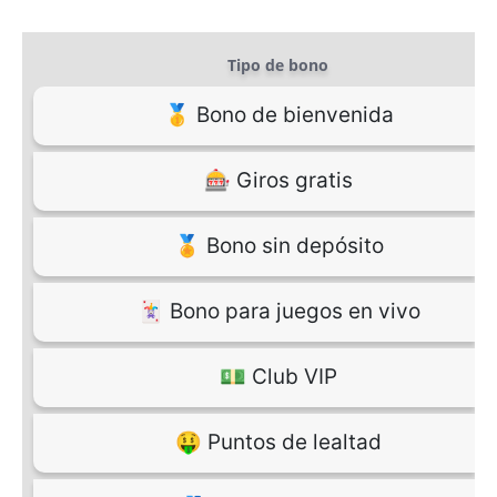
Tipo de bono
🥇 Bono de bienvenida
🎰 Giros gratis
🏅 Bono sin depósito
🃏 Bono para juegos en vivo
💵 Club VIP
🤑 Puntos de lealtad