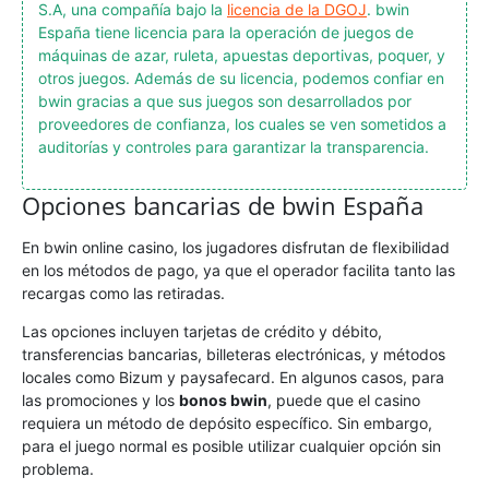
S.A, una compañía bajo la
licencia de la DGOJ
. bwin
España tiene licencia para la operación de juegos de
máquinas de azar, ruleta, apuestas deportivas, poquer, y
otros juegos. Además de su licencia, podemos confiar en
bwin gracias a que sus juegos son desarrollados por
proveedores de confianza, los cuales se ven sometidos a
auditorías y controles para garantizar la transparencia.
Opciones bancarias de bwin España
En bwin online casino, los jugadores disfrutan de flexibilidad
en los métodos de pago, ya que el operador facilita tanto las
recargas como las retiradas.
Las opciones incluyen tarjetas de crédito y débito,
transferencias bancarias, billeteras electrónicas, y métodos
locales como Bizum y paysafecard. En algunos casos, para
las promociones y los
bonos bwin
, puede que el casino
requiera un método de depósito específico. Sin embargo,
para el juego normal es posible utilizar cualquier opción sin
problema.