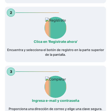
2
Clica en 'Regístrate ahora'
Encuentra y selecciona el botón de registro en la parte superior
de la pantalla.
3
Ingresa e-mail y contraseña
Proporciona una dirección de correo y elige una clave segura.