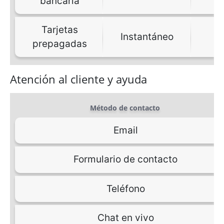
bancaria
Tarjetas
Instantáneo
prepagadas
Atención al cliente y ayuda
Método de contacto
Email
Formulario de contacto
Teléfono
Chat en vivo