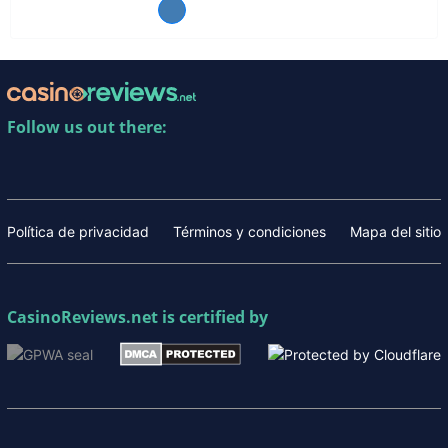
Follow us out there:
Política de privacidad
Términos y condiciones
Mapa del sitio
CasinoReviews.net
is certified by