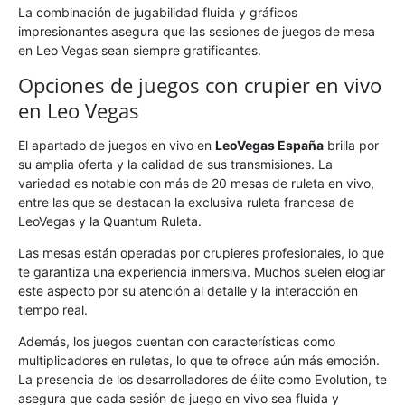
La combinación de jugabilidad fluida y gráficos
impresionantes asegura que las sesiones de juegos de mesa
en Leo Vegas sean siempre gratificantes.
Opciones de juegos con crupier en vivo
en Leo Vegas
El apartado de juegos en vivo en
LeoVegas España
brilla por
su amplia oferta y la calidad de sus transmisiones. La
variedad es notable con más de 20 mesas de ruleta en vivo,
entre las que se destacan la exclusiva ruleta francesa de
LeoVegas y la Quantum Ruleta.
Las mesas están operadas por crupieres profesionales, lo que
te garantiza una experiencia inmersiva. Muchos suelen elogiar
este aspecto por su atención al detalle y la interacción en
tiempo real.
Además, los juegos cuentan con características como
multiplicadores en ruletas, lo que te ofrece aún más emoción.
La presencia de los desarrolladores de élite como Evolution, te
asegura que cada sesión de juego en vivo sea fluida y