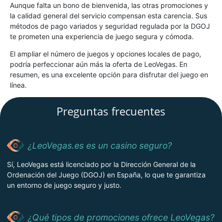
Aunque falta un bono de bienvenida, las otras promociones y
la calidad general del servicio compensan esta carencia. Sus
métodos de pago variados y seguridad regulada por la DGOJ
te prometen una experiencia de juego segura y cómoda.
El ampliar el número de juegos y opciones locales de pago,
podría perfeccionar aún más la oferta de LeoVegas. En
resumen, es una excelente opción para disfrutar del juego en
línea.
Preguntas frecuentes
¿LeoVegas.es es un casino seguro?
Sí, LeoVegas está licenciado por la Dirección General de la
Ordenación del Juego (DGOJ) en España, lo que te garantiza
un entorno de juego seguro y justo.
¿Qué tipos de promociones ofrece LeoVegas?