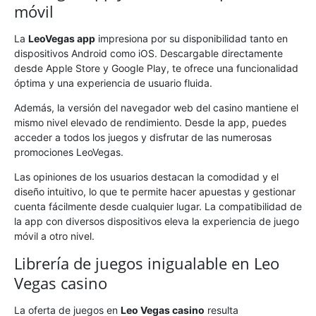
móvil
La
LeoVegas app
impresiona por su disponibilidad tanto en
dispositivos Android como iOS. Descargable directamente
desde Apple Store y Google Play, te ofrece una funcionalidad
óptima y una experiencia de usuario fluida.
Además, la versión del navegador web del casino mantiene el
mismo nivel elevado de rendimiento. Desde la app, puedes
acceder a todos los juegos y disfrutar de las numerosas
promociones LeoVegas.
Las opiniones de los usuarios destacan la comodidad y el
diseño intuitivo, lo que te permite hacer apuestas y gestionar
cuenta fácilmente desde cualquier lugar. La compatibilidad de
la app con diversos dispositivos eleva la experiencia de juego
móvil a otro nivel.
Librería de juegos inigualable en Leo
Vegas casino
La oferta de juegos en
Leo Vegas casino
resulta