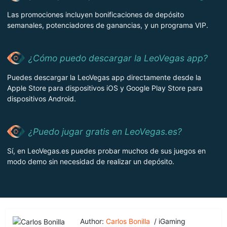
Las promociones incluyen bonificaciones de depósito
semanales, potenciadores de ganancias, y un programa VIP.
¿Cómo puedo descargar la LeoVegas app?
Puedes descargar la LeoVegas app directamente desde la
Apple Store para dispositivos iOS y Google Play Store para
dispositivos Android.
¿Puedo jugar gratis en LeoVegas.es?
Sí, en LeoVegas.es puedes probar muchos de sus juegos en
modo demo sin necesidad de realizar un depósito.
Author:
Carlos Bonilla
/ iGaming