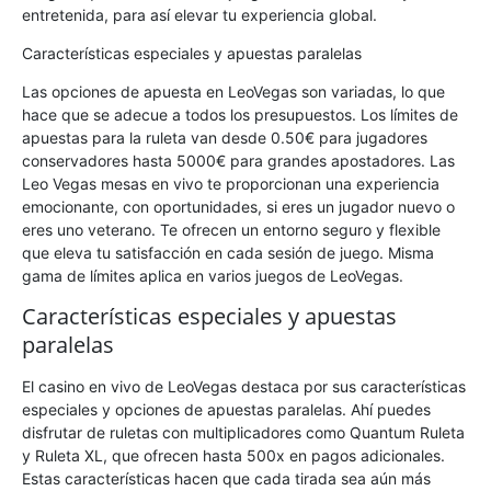
entretenida, para así elevar tu experiencia global.
Características especiales y apuestas paralelas
Las opciones de apuesta en LeoVegas son variadas, lo que
hace que se adecue a todos los presupuestos. Los límites de
apuestas para la ruleta van desde 0.50€ para jugadores
conservadores hasta 5000€ para grandes apostadores. Las
Leo Vegas mesas en vivo te proporcionan una experiencia
emocionante, con oportunidades, si eres un jugador nuevo o
eres uno veterano. Te ofrecen un entorno seguro y flexible
que eleva tu satisfacción en cada sesión de juego. Misma
gama de límites aplica en varios juegos de LeoVegas.
Características especiales y apuestas
paralelas
El casino en vivo de LeoVegas destaca por sus características
especiales y opciones de apuestas paralelas. Ahí puedes
disfrutar de ruletas con multiplicadores como Quantum Ruleta
y Ruleta XL, que ofrecen hasta 500x en pagos adicionales.
Estas características hacen que cada tirada sea aún más