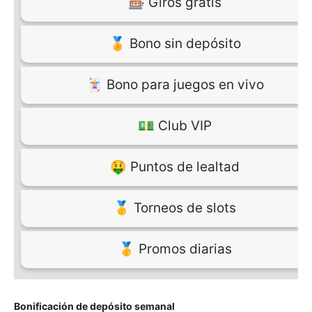
🎰 Giros gratis
🏅 Bono sin depósito
🃏 Bono para juegos en vivo
💵 Club VIP
🤑 Puntos de lealtad
🥇 Torneos de slots
🥇 Promos diarias
Bonificación de depósito semanal