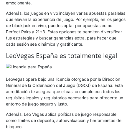
emocionante.
Además, los juegos en vivo incluyen varias apuestas paralelas
que elevan la experiencia de juego. Por ejemplo, en los juegos
de blackjack en vivo, puedes optar por apuestas como
Perfect Pairs y 21+3. Estas opciones te permiten diversificar
tus estrategias y buscar ganancias extra, para hacer que
cada sesión sea dinámica y gratificante.
LeoVegas España es totalmente legal
LeoVegas opera bajo una licencia otorgada por la Dirección
General de la Ordenación del Juego (DGOJ) de España. Esta
acreditación te asegura que el casino cumple con todos los
requisitos legales y regulatorios necesarios para ofrecerte un
entorno de juego seguro y justo.
Además, Leo Vegas aplica políticas de juego responsable
como límites de depósito, autoevaluación y herramientas de
bloqueo.