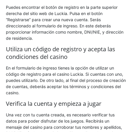
Puedes encontrar el botón de registro en la parte superior
derecha del sitio web de Luckia. Pulsa en el botón
“Registrarse” para crear una nueva cuenta. Serás
direccionado al formulario de ingreso. En este deberás
proporcionar información como nombre, DNI/NIE, y dirección
de residencia.
Utiliza un código de registro y acepta las
condiciones del casino
En el formulario de ingreso tienes la opción de utilizar un
código de registro para el casino Luckia. Si cuentas con uno,
puedes utilizarlo. De otro lado, al final del proceso de creación
de cuentas, deberás aceptar los términos y condiciones del
casino.
Verifica la cuenta y empieza a jugar
Una vez con tu cuenta creada, es necesario verificar tus
datos para poder disfrutar de los juegos. Recibirás un
mensaje del casino para corroborar tus nombres y apellidos,