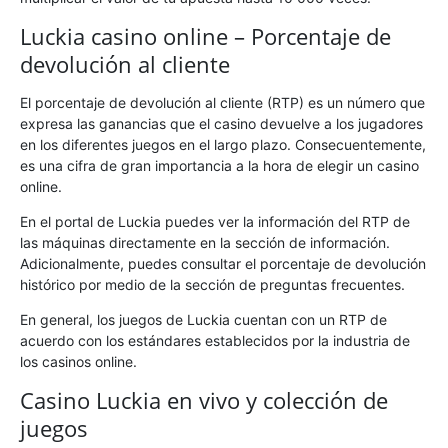
Luckia casino online – Porcentaje de
devolución al cliente
El porcentaje de devolución al cliente (RTP) es un número que
expresa las ganancias que el casino devuelve a los jugadores
en los diferentes juegos en el largo plazo. Consecuentemente,
es una cifra de gran importancia a la hora de elegir un casino
online.
En el portal de Luckia puedes ver la información del RTP de
las máquinas directamente en la sección de información.
Adicionalmente, puedes consultar el porcentaje de devolución
histórico por medio de la sección de preguntas frecuentes.
En general, los juegos de Luckia cuentan con un RTP de
acuerdo con los estándares establecidos por la industria de
los casinos online.
Casino Luckia en vivo y colección de
juegos