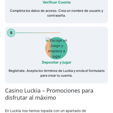
Verificar Cuenta
Completa los datos de acceso. Crea un nombre de usuario y
contraseña.
5
Depositar y jugar
Regístrate. Acepta los términos de Luckia y envía el formulario
para crear tu cuenta.
Casino Luckia – Promociones para
disfrutar al máximo
En Luckia nos hemos topada con un apartado de