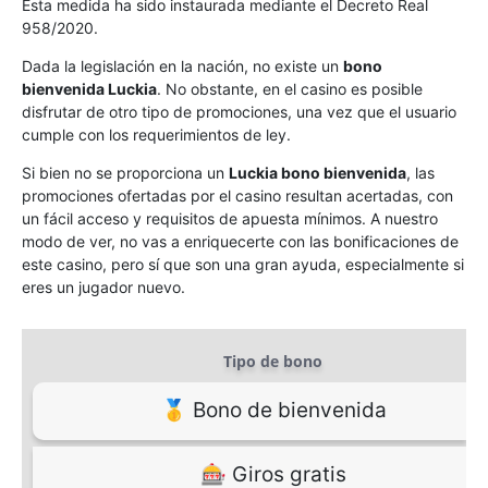
Esta medida ha sido instaurada mediante el Decreto Real
958/2020.
Dada la legislación en la nación, no existe un
bono
bienvenida Luckia
. No obstante, en el casino es posible
disfrutar de otro tipo de promociones, una vez que el usuario
cumple con los requerimientos de ley.
Si bien no se proporciona un
Luckia bono bienvenida
, las
promociones ofertadas por el casino resultan acertadas, con
un fácil acceso y requisitos de apuesta mínimos. A nuestro
modo de ver, no vas a enriquecerte con las bonificaciones de
este casino, pero sí que son una gran ayuda, especialmente si
eres un jugador nuevo.
Tipo de bono
🥇 Bono de bienvenida
🎰 Giros gratis