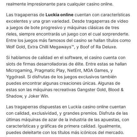
realmente impresionante para cualquier casino online.
Las tragaperras de
Luckia online
cuentan con características
excelentes y una gran variedad. Desde tragaperras de video
a juegos de bote progresivo y máquinas clásicas de tres
rieles, siempre encontrarás un juego con el cual sorprenderte.
Entre los juegos más famosos del casino se hallan títulos como
Wolf Gold, Extra Chilli Megaways™, y Boof of Ra Deluxe.
Si hablamos de calidad en el software, el casino cuenta con
slots de firmas desarrolladoras de élite. Entre estas se hallan
Microgaming, Pragmatic Play, NetEnt, MGA Games, y
Yggdrasil. Si disfrutas de los juegos exclusivos también
puedes encontrar algunas creaciones únicas. Algunas de
estas son las máquinas recreativas Gangster Gold, Blood &
Shadow, y Joker Win.
Las tragaperras dispuestas en Luckia casino online cuentan
con calidad, exclusividad, y grandes premios. Disfruta de las
últimas máquinas de azar de la industria de las apuestas, con
características y gráficas de primera calidad. Igualmente,
puedes deleitarte con los títulos más icónicos del mercado.