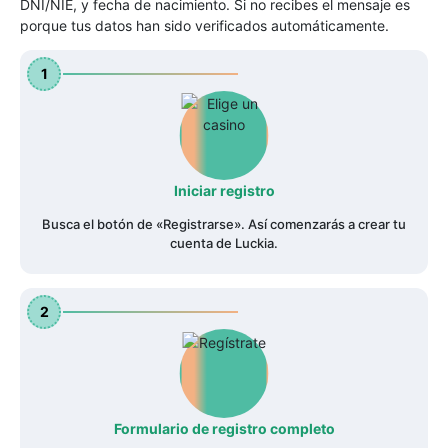
DNI/NIE, y fecha de nacimiento. Si no recibes el mensaje es
porque tus datos han sido verificados automáticamente.
1
Iniciar registro
Busca el botón de «Registrarse». Así comenzarás a crear tu
cuenta de Luckia.
2
Formulario de registro completo