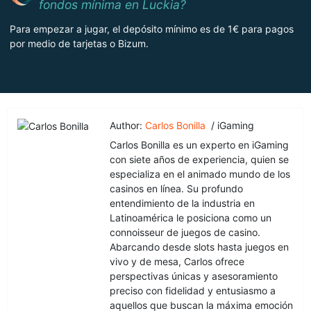
fondos mínima en Luckia?
Para empezar a jugar, el depósito mínimo es de 1€ para pagos
por medio de tarjetas o Bizum.
Author:
Carlos Bonilla
/ iGaming
Carlos Bonilla es un experto en iGaming
con siete años de experiencia, quien se
especializa en el animado mundo de los
casinos en línea. Su profundo
entendimiento de la industria en
Latinoamérica le posiciona como un
connoisseur de juegos de casino.
Abarcando desde slots hasta juegos en
vivo y de mesa, Carlos ofrece
perspectivas únicas y asesoramiento
preciso con fidelidad y entusiasmo a
aquellos que buscan la máxima emoción