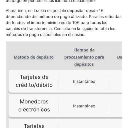
de pago en puntos físicos llamado Luckiacajero.
Ahora bien, en Luckia es posible depositar desde 1€,
dependiendo del método de pago utilizado. Para las retiradas
de fondos, el importe mínimo es de 10€ para todos los
canales de transferencia. Consulta en la siguiente tabla los
métodos de pago disponibles en el casino.
Tiempo de
Método de depósito
procesamiento para
Depó
depósitos
Tarjetas de
Instantáneo
crédito/débito
Monederos
Instantáneo
electrónicos
Tarjetas