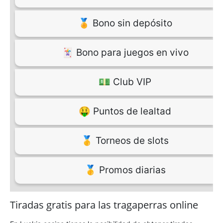
🏅 Bono sin depósito
🃏 Bono para juegos en vivo
💵 Club VIP
🤑 Puntos de lealtad
🥇 Torneos de slots
🥇 Promos diarias
Tiradas gratis para las tragaperras online