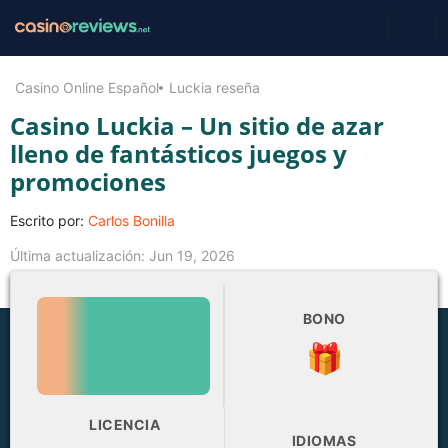
Casino Online Español
Luckia reseña
Casino Luckia – Un sitio de azar
lleno de fantásticos juegos y
promociones
Escrito por:
Carlos Bonilla
Última actualización:
Jun 19, 2026
BONO
🎁
LICENCIA
IDIOMAS