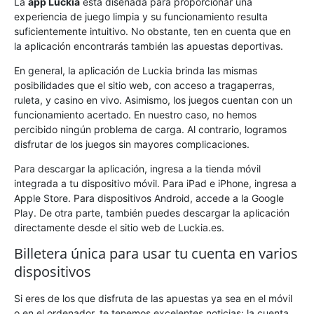
La
app Luckia
está diseñada para proporcionar una
experiencia de juego limpia y su funcionamiento resulta
suficientemente intuitivo. No obstante, ten en cuenta que en
la aplicación encontrarás también las apuestas deportivas.
En general, la aplicación de Luckia brinda las mismas
posibilidades que el sitio web, con acceso a tragaperras,
ruleta, y casino en vivo. Asimismo, los juegos cuentan con un
funcionamiento acertado. En nuestro caso, no hemos
percibido ningún problema de carga. Al contrario, logramos
disfrutar de los juegos sin mayores complicaciones.
Para descargar la aplicación, ingresa a la tienda móvil
integrada a tu dispositivo móvil. Para iPad e iPhone, ingresa a
Apple Store. Para dispositivos Android, accede a la Google
Play. De otra parte, también puedes descargar la aplicación
directamente desde el sitio web de Luckia.es.
Billetera única para usar tu cuenta en varios
dispositivos
Si eres de los que disfruta de las apuestas ya sea en el móvil
o en el ordenador, te tenemos excelentes noticias: la cuenta