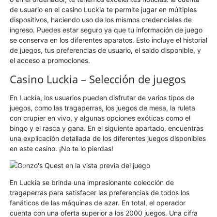
de usuario en el casino Luckia te permite jugar en múltiples
dispositivos, haciendo uso de los mismos credenciales de
ingreso. Puedes estar seguro ya que tu información de juego
se conserva en los diferentes aparatos. Esto incluye el historial
de juegos, tus preferencias de usuario, el saldo disponible, y
el acceso a promociones.
Casino Luckia – Selección de juegos
En Luckia, los usuarios pueden disfrutar de varios tipos de
juegos, como las tragaperras, los juegos de mesa, la ruleta
con crupier en vivo, y algunas opciones exóticas como el
bingo y el rasca y gana. En el siguiente apartado, encuentras
una explicación detallada de los diferentes juegos disponibles
en este casino. ¡No te lo pierdas!
Previous
Next
En Luckia se brinda una impresionante colección de
tragaperras para satisfacer las preferencias de todos los
fanáticos de las máquinas de azar. En total, el operador
cuenta con una oferta superior a los 2000 juegos. Una cifra