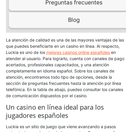
Preguntas frecuentes
Blog
La atención de calidad es una de las mayores ventajas de las
que puedes beneficiarte en un casino en línea. Al respecto,
Luckia es uno de los
mejores casinos online españoles
en
atender al usuario. Para lograrlo, cuenta con canales de pago
acertados, profesionales capacitados, y una atención
completamente en idioma español. Sobre los canales de
atención, encontramos todo tipo de opciones, desde la
sección de preguntas frecuentes hasta la atención por línea
telefónica. En la tabla de abajo, puedes consultar los canales
de comunicación dispuestos por el casino.
Un casino en línea ideal para los
jugadores españoles
Luckia es un sitio de juego que viene avanzando a pasos