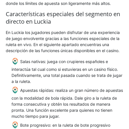
donde los límites de apuesta son ligeramente más altos.
Características especiales del segmento en
directo en Luckia
En Luckia los jugadores pueden disfrutar de una experiencia
de juego envolvente gracias a las funciones especiales de la
ruleta en vivo. En el siguiente apartado encuentras una
descripción de las funciones únicas disponibles en el casino.
Salas nativas: juega con crupieres españoles e
interactúa tal cual como si estuvieras en un casino físico.
Definitivamente, una total pasada cuando se trata de jugar
a la ruleta.
Apuestas rápidas: realiza un gran número de apuestas
con la modalidad de bola rápida. Dale giro a la ruleta de
forma consecutiva y obtén los resultados de manera
pronta. Una función excelente para quienes no tienen
mucho tiempo para jugar.
Bote progresivo: en la ruleta de bote progresivo