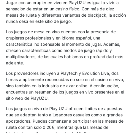
Jugar con un crupier en vivo en PlayUZU es igual a vivir la
sensación de estar en un casino físico. Con más de diez
mesas de ruleta y diferentes variantes de blackjack, la acción
nunca cesa en este sitio de juego.
Los juegos de mesa en vivo cuentan con la presencia de
crupieres profesionales y en idioma español, una
característica indispensable al momento de jugar. Además,
ofrecen características como modos de juego rápido y
multiplicadores, de las cuales hablamos en profundidad más
adelante.
Los proveedores incluyen a Playtech y Evolution Live, dos
firmas ampliamente reconocidas no solo en el casino en vivo,
sino también en la industria de azar online. A continuación,
encuentras un resumen de los juegos en vivo presentes en el
sitio web de PlayUZU.
Los juegos en vivo de Play UZU ofrecen límites de apuestas
que se adaptan tanto a jugadores casuales como a grandes
apostadores. Puedes comenzar a participar en las mesas de
ruleta con tan solo 0.20€, mientras que las mesas de