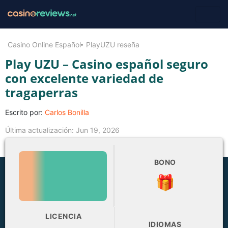
Casino Online Español
PlayUZU reseña
Play UZU – Casino español seguro
con excelente variedad de
tragaperras
Escrito por:
Carlos Bonilla
Última actualización:
Jun 19, 2026
BONO
🎁
LICENCIA
IDIOMAS