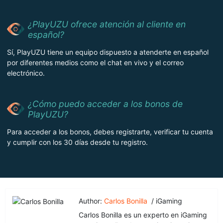
¿PlayUZU ofrece atención al cliente en
español?
Sí, PlayUZU tiene un equipo dispuesto a atenderte en español
por diferentes medios como el chat en vivo y el correo
electrónico.
¿Cómo puedo acceder a los bonos de
PlayUZU?
Para acceder a los bonos, debes registrarte, verificar tu cuenta
y cumplir con los 30 días desde tu registro.
Author:
Carlos Bonilla
/ iGaming
Carlos Bonilla es un experto en iGaming