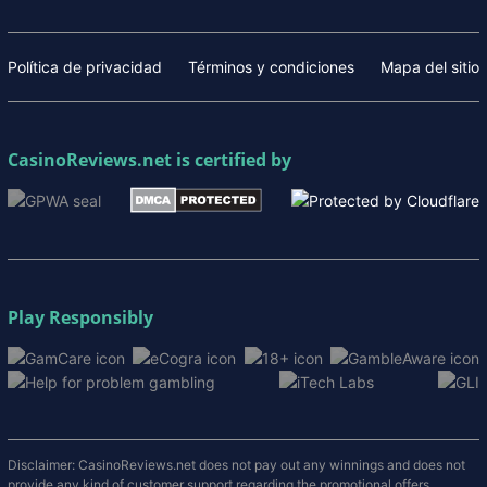
Política de privacidad
Términos y condiciones
Mapa del sitio
CasinoReviews.net
is certified by
Play Responsibly
Disclaimer: CasinoReviews.net does not pay out any winnings and does not
provide any kind of customer support regarding the promotional offers