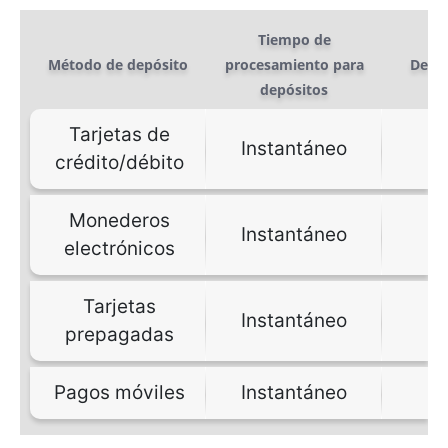
Tiempo de
Método de depósito
procesamiento para
Depó
depósitos
Tarjetas de
Instantáneo
crédito/débito
Monederos
Instantáneo
electrónicos
Tarjetas
Instantáneo
prepagadas
Pagos móviles
Instantáneo