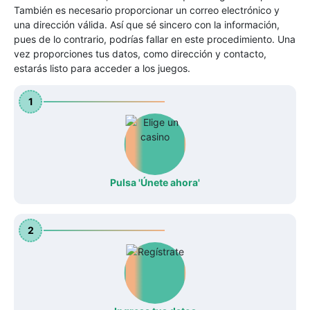
También es necesario proporcionar un correo electrónico y
una dirección válida. Así que sé sincero con la información,
pues de lo contrario, podrías fallar en este procedimiento. Una
vez proporciones tus datos, como dirección y contacto,
estarás listo para acceder a los juegos.
1
Pulsa 'Únete ahora'
2