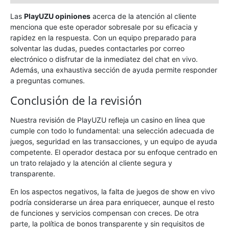
Las
PlayUZU opiniones
acerca de la atención al cliente
menciona que este operador sobresale por su eficacia y
rapidez en la respuesta. Con un equipo preparado para
solventar las dudas, puedes contactarles por correo
electrónico o disfrutar de la inmediatez del chat en vivo.
Además, una exhaustiva sección de ayuda permite responder
a preguntas comunes.
Conclusión de la revisión
Nuestra revisión de PlayUZU refleja un casino en línea que
cumple con todo lo fundamental: una selección adecuada de
juegos, seguridad en las transacciones, y un equipo de ayuda
competente. El operador destaca por su enfoque centrado en
un trato relajado y la atención al cliente segura y
transparente.
En los aspectos negativos, la falta de juegos de show en vivo
podría considerarse un área para enriquecer, aunque el resto
de funciones y servicios compensan con creces. De otra
parte, la política de bonos transparente y sin requisitos de