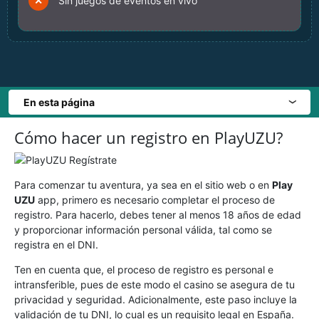
✕
Sin juegos de eventos en vivo
En esta página
›
Cómo hacer un registro en PlayUZU?
Para comenzar tu aventura, ya sea en el sitio web o en
Play
UZU
app, primero es necesario completar el proceso de
registro. Para hacerlo, debes tener al menos 18 años de edad
y proporcionar información personal válida, tal como se
registra en el DNI.
Ten en cuenta que, el proceso de registro es personal e
intransferible, pues de este modo el casino se asegura de tu
privacidad y seguridad. Adicionalmente, este paso incluye la
validación de tu DNI, lo cual es un requisito legal en España.