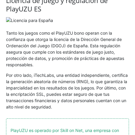
Licencia de juego y regulación de
PlayUZU ES
Tanto los juegos como el PlayUZU bono operan con la
confianza que otorga la licencia de la Dirección General de
Ordenación del Juego (DGOJ) de España. Esta regulación
asegura que cumple con los estándares de juego justo,
protección de datos, y promoción de prácticas de apuestas
responsables.
Por otro lado, iTechLabs, una entidad independiente, certifica
la generación aleatoria de números (RNG), lo que garantiza la
imparcialidad en los resultados de los juegos. Por último, con
la encriptación SSL, puedes estar seguro de que tus
transacciones financieras y datos personales cuentan con un
alto nivel de seguridad.
PlayUZU es operado por Skill on Net, una empresa con