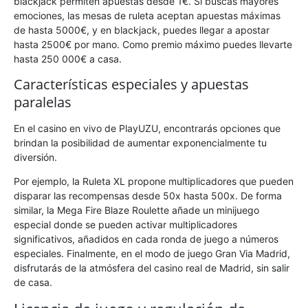
blackjack permiten apuestas desde 1€. Si buscas mayores
emociones, las mesas de ruleta aceptan apuestas máximas
de hasta 5000€, y en blackjack, puedes llegar a apostar
hasta 2500€ por mano. Como premio máximo puedes llevarte
hasta 250 000€ a casa.
Características especiales y apuestas
paralelas
En el casino en vivo de PlayUZU, encontrarás opciones que
brindan la posibilidad de aumentar exponencialmente tu
diversión.
Por ejemplo, la Ruleta XL propone multiplicadores que pueden
disparar las recompensas desde 50x hasta 500x. De forma
similar, la Mega Fire Blaze Roulette añade un minijuego
especial donde se pueden activar multiplicadores
significativos, añadidos en cada ronda de juego a números
especiales. Finalmente, en el modo de juego Gran Via Madrid,
disfrutarás de la atmósfera del casino real de Madrid, sin salir
de casa.