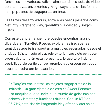
funciones innovadoras. Adicionalmente, tienes slots de videos
con narrativas envolventes y Megaways, una de las formas
más populares de tragaperras en línea.
Las firmas desarrolladoras, entre ellas pesos pesados como
NetEnt y Pragmatic Play, garantizan la calidad y juegos
justos.
Con este panorama, siempre puedes encontrar una slot
divertida en TonyBet. Puedes explorar las tragaperras
temáticas que te transportan a múltiples escenarios, desde el
antiguo Egipto hasta el espacio exterior. Las slots con bote
progresivo también están presentes, lo que te brinda la
posibilidad de participar por premios que crecen con cada
apuesta hecha por los usuarios.
En TonyBet encuentras las mejores tragaperras de la
industria. Un gran ejemplo de esto es Sweet Bonanza,
una máquina que te invita a un mundo de golosinas con
colores vibrantes y funciones dulces. Con un RTP del
96.71%, esta slot de Pragmatic Play ofrece victorias en