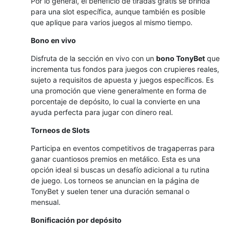
Por lo general, el beneficio de tiradas gratis se brinda
para una slot específica, aunque también es posible
que aplique para varios juegos al mismo tiempo.
Bono en vivo
Disfruta de la sección en vivo con un
bono TonyBet
que
incrementa tus fondos para juegos con crupieres reales,
sujeto a requisitos de apuesta y juegos específicos. Es
una promoción que viene generalmente en forma de
porcentaje de depósito, lo cual la convierte en una
ayuda perfecta para jugar con dinero real.
Torneos de Slots
Participa en eventos competitivos de tragaperras para
ganar cuantiosos premios en metálico. Esta es una
opción ideal si buscas un desafío adicional a tu rutina
de juego. Los torneos se anuncian en la página de
TonyBet y suelen tener una duración semanal o
mensual.
Bonificación por depósito