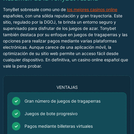
TonyBet sobresale como uno de
los mejores casinos online
españoles, con una sólida reputación y gran trayectoria. Este
sitio, regulado por la DGOJ, te brinda un entorno seguro y
supervisado para disfrutar de los juegos de azar. Tonybet
también destaca por su enfoque en juegos de tragaperras y las
opciones para realizar pagos mediante varias plataformas
electrónicas. Aunque carece de una aplicación móvil, la
optimización de su sitio web permite un acceso fácil desde
cualquier dispositivo. En definitiva, un casino online español que
vale la pena probar.
VENTAJAS
✓
Gran número de juegos de tragaperras
✓
Juegos de bote progresivo
✓
Pagos mediante billeteras virtuales