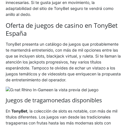
innecesarias. Si te gusta jugar en movimiento, la
adaptabilidad del sitio de TonyBet seguro te vendrá como
anillo al dedo.
Oferta de juegos de casino en TonyBet
España
TonyBet presenta un catálogo de juegos que probablemente
te mantendrá entretenido, con más de mil opciones entre las
que se incluyen slots, blackjack virtual, y ruleta. Si te llaman la
atención los jackpots progresivos, hay varios títulos
esperándote. Tampoco te olvides de echar un vistazo a los
juegos temáticos y de videoslots que enriquecen la propuesta
de entretenimiento del operador.
Previous
Next
Juegos de tragamonedas disponibles
En
TonyBet
, la colección de slots es notable, con más de mil
títulos diferentes. Los juegos van desde las tradicionales
tragaperras con frutas hasta las más modernas slots con