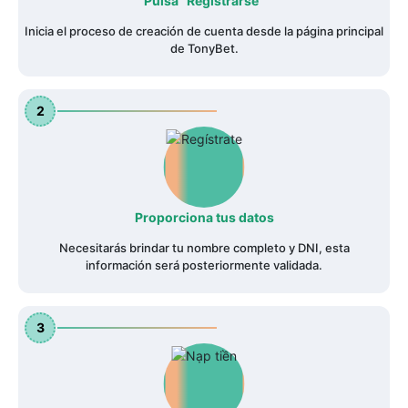
Pulsa "Registrarse"
Inicia el proceso de creación de cuenta desde la página principal
de TonyBet.
2
Proporciona tus datos
Necesitarás brindar tu nombre completo y DNI, esta
información será posteriormente validada.
3