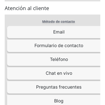
Atención al cliente
Método de contacto
Email
Formulario de contacto
Teléfono
Chat en vivo
Preguntas frecuentes
Blog