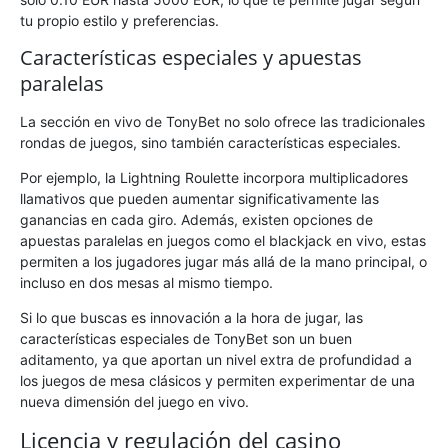
tu propio estilo y preferencias.
Características especiales y apuestas
paralelas
La sección en vivo de TonyBet no solo ofrece las tradicionales
rondas de juegos, sino también características especiales.
Por ejemplo, la Lightning Roulette incorpora multiplicadores
llamativos que pueden aumentar significativamente las
ganancias en cada giro. Además, existen opciones de
apuestas paralelas en juegos como el blackjack en vivo, estas
permiten a los jugadores jugar más allá de la mano principal, o
incluso en dos mesas al mismo tiempo.
Si lo que buscas es innovación a la hora de jugar, las
características especiales de TonyBet son un buen
aditamento, ya que aportan un nivel extra de profundidad a
los juegos de mesa clásicos y permiten experimentar de una
nueva dimensión del juego en vivo.
Licencia y regulación del casino