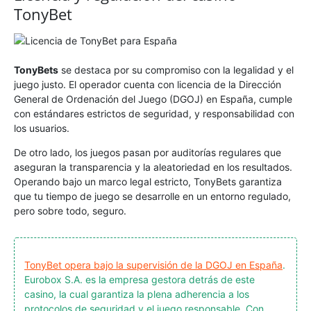
TonyBet
TonyBets
se destaca por su compromiso con la legalidad y el
juego justo. El operador cuenta con licencia de la Dirección
General de Ordenación del Juego (DGOJ) en España, cumple
con estándares estrictos de seguridad, y responsabilidad con
los usuarios.
De otro lado, los juegos pasan por auditorías regulares que
aseguran la transparencia y la aleatoriedad en los resultados.
Operando bajo un marco legal estricto, TonyBets garantiza
que tu tiempo de juego se desarrolle en un entorno regulado,
pero sobre todo, seguro.
TonyBet opera bajo la supervisión de la DGOJ en España
.
Eurobox S.A. es la empresa gestora detrás de este
casino, la cual garantiza la plena adherencia a los
protocolos de seguridad y el juego responsable. Con