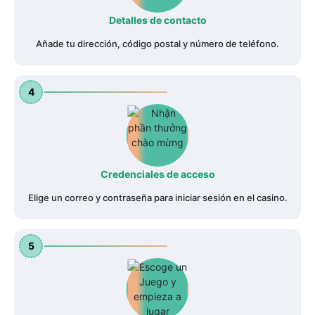
Detalles de contacto
Añade tu dirección, código postal y número de teléfono.
4
Credenciales de acceso
Elige un correo y contraseña para iniciar sesión en el casino.
5