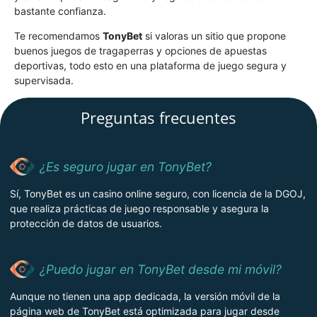
bastante confianza.
Te recomendamos
TonyBet
si valoras un sitio que propone
buenos juegos de tragaperras y opciones de apuestas
deportivas, todo esto en una plataforma de juego segura y
supervisada.
Preguntas frecuentes
¿Es seguro jugar en TonyBet?
Sí, TonyBet es un casino online seguro, con licencia de la DGOJ,
que realiza prácticas de juego responsable y asegura la
protección de datos de usuarios.
¿Puedo jugar en TonyBet desde mi móvil?
Aunque no tienen una app dedicada, la versión móvil de la
página web de TonyBet está optimizada para jugar desde