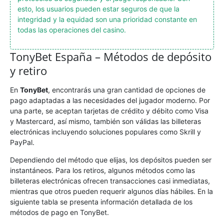
esto, los usuarios pueden estar seguros de que la
integridad y la equidad son una prioridad constante en
todas las operaciones del casino.
TonyBet España – Métodos de depósito
y retiro
En
TonyBet
, encontrarás una gran cantidad de opciones de
pago adaptadas a las necesidades del jugador moderno. Por
una parte, se aceptan tarjetas de crédito y débito como Visa
y Mastercard, así mismo, también son válidas las billeteras
electrónicas incluyendo soluciones populares como Skrill y
PayPal.
Dependiendo del método que elijas, los depósitos pueden ser
instantáneos. Para los retiros, algunos métodos como las
billeteras electrónicas ofrecen transacciones casi inmediatas,
mientras que otros pueden requerir algunos días hábiles. En la
siguiente tabla se presenta información detallada de los
métodos de pago en TonyBet.