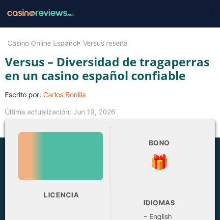
Casino Online Español
Versus reseña
Versus – Diversidad de tragaperras
en un casino español confiable
Escrito por:
Carlos Bonilla
Última actualización:
Jun 19, 2026
BONO
🎁
LICENCIA
IDIOMAS
– English