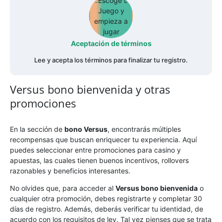
Aceptación de términos
Lee y acepta los términos para finalizar tu registro.
Versus bono bienvenida y otras
promociones
En la sección de
bono Versus
, encontrarás múltiples
recompensas que buscan enriquecer tu experiencia. Aquí
puedes seleccionar entre promociones para casino y
apuestas, las cuales tienen buenos incentivos, rollovers
razonables y beneficios interesantes.
No olvides que, para acceder al
Versus bono bienvenida
o
cualquier otra promoción, debes registrarte y completar 30
días de registro. Además, deberás verificar tu identidad, de
acuerdo con los requisitos de ley. Tal vez pienses que se trata