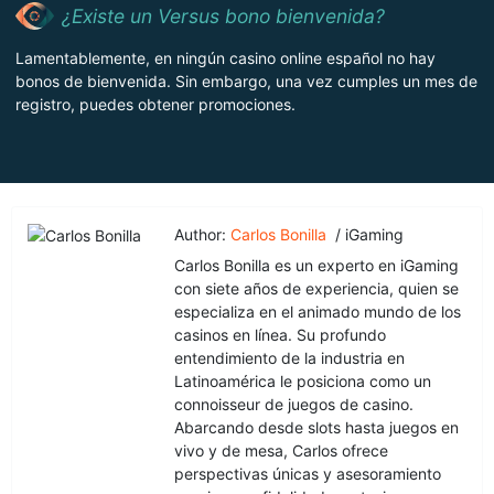
¿Existe un Versus bono bienvenida?
Lamentablemente, en ningún casino online español no hay
bonos de bienvenida. Sin embargo, una vez cumples un mes de
registro, puedes obtener promociones.
Author:
Carlos Bonilla
/ iGaming
Carlos Bonilla es un experto en iGaming
con siete años de experiencia, quien se
especializa en el animado mundo de los
casinos en línea. Su profundo
entendimiento de la industria en
Latinoamérica le posiciona como un
connoisseur de juegos de casino.
Abarcando desde slots hasta juegos en
vivo y de mesa, Carlos ofrece
perspectivas únicas y asesoramiento