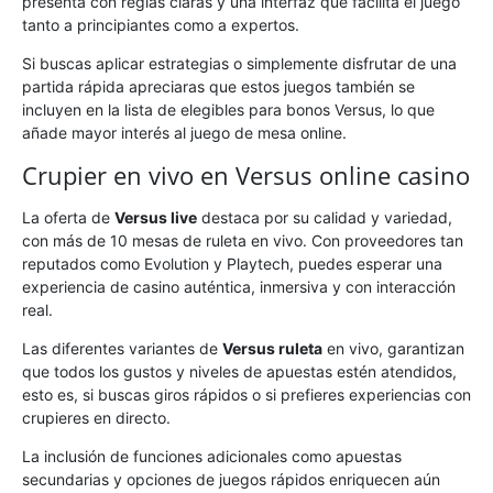
presenta con reglas claras y una interfaz que facilita el juego
tanto a principiantes como a expertos.
Si buscas aplicar estrategias o simplemente disfrutar de una
partida rápida apreciaras que estos juegos también se
incluyen en la lista de elegibles para bonos Versus, lo que
añade mayor interés al juego de mesa online.
Crupier en vivo en Versus online casino
La oferta de
Versus live
destaca por su calidad y variedad,
con más de 10 mesas de ruleta en vivo. Con proveedores tan
reputados como Evolution y Playtech, puedes esperar una
experiencia de casino auténtica, inmersiva y con interacción
real.
Las diferentes variantes de
Versus ruleta
en vivo, garantizan
que todos los gustos y niveles de apuestas estén atendidos,
esto es, si buscas giros rápidos o si prefieres experiencias con
crupieres en directo.
La inclusión de funciones adicionales como apuestas
secundarias y opciones de juegos rápidos enriquecen aún