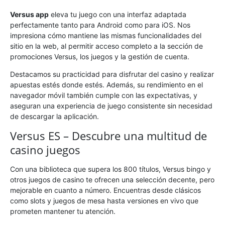
Versus app
eleva tu juego con una interfaz adaptada
perfectamente tanto para Android como para iOS. Nos
impresiona cómo mantiene las mismas funcionalidades del
sitio en la web, al permitir acceso completo a la sección de
promociones Versus, los juegos y la gestión de cuenta.
Destacamos su practicidad para disfrutar del casino y realizar
apuestas estés donde estés. Además, su rendimiento en el
navegador móvil también cumple con las expectativas, y
aseguran una experiencia de juego consistente sin necesidad
de descargar la aplicación.
Versus ES – Descubre una multitud de
casino juegos
Con una biblioteca que supera los 800 títulos, Versus bingo y
otros juegos de casino te ofrecen una selección decente, pero
mejorable en cuanto a número. Encuentras desde clásicos
como slots y juegos de mesa hasta versiones en vivo que
prometen mantener tu atención.