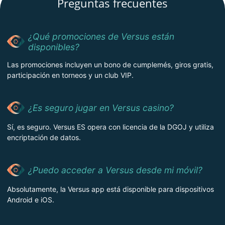
Preguntas frecuentes
¿Qué promociones de Versus están
disponibles?
Las promociones incluyen un bono de cumplemés, giros gratis,
participación en torneos y un club VIP.
¿Es seguro jugar en Versus casino?
Sí, es seguro. Versus ES opera con licencia de la DGOJ y utiliza
encriptación de datos.
¿Puedo acceder a Versus desde mi móvil?
Absolutamente, la Versus app está disponible para dispositivos
Android e iOS.