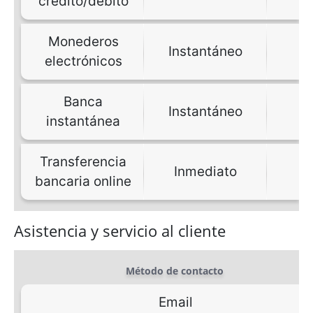
crédito/débito
Monederos
Instantáneo
electrónicos
Banca
Instantáneo
instantánea
Transferencia
Inmediato
bancaria online
Asistencia y servicio al cliente
Método de contacto
Email