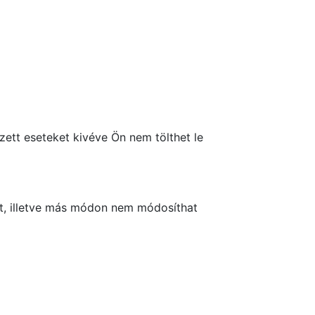
zett eseteket kivéve Ön nem tölthet le
het, illetve más módon nem módosíthat