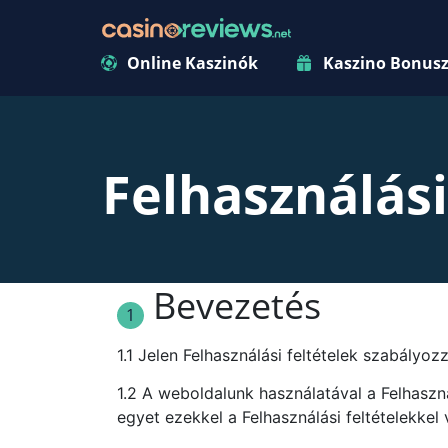
Online Kaszinók
Kaszino Bonus
Felhasználási
Bevezetés
1
1.1 Jelen Felhasználási feltételek szabályo
1.2 A weboldalunk használatával a Felhaszná
egyet ezekkel a Felhasználási feltételekke