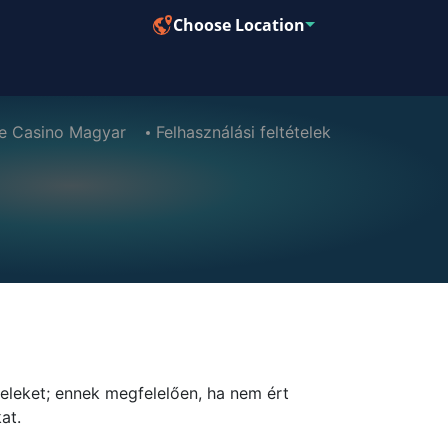
Choose Location
ne Casino Magyar
Felhasználási feltételek
teleket; ennek megfelelően, ha nem ért
at.