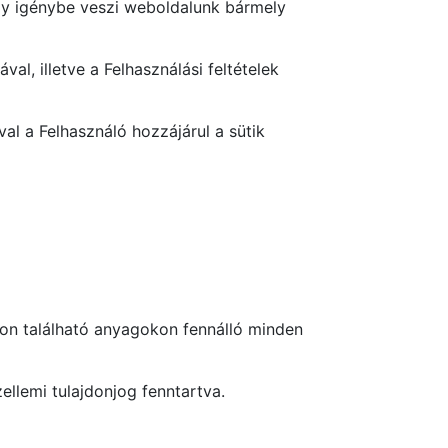
gy igénybe veszi weboldalunk bármely
l, illetve a Felhasználási feltételek
val a Felhasználó hozzájárul a sütik
nkon található anyagokon fennálló minden
llemi tulajdonjog fenntartva.