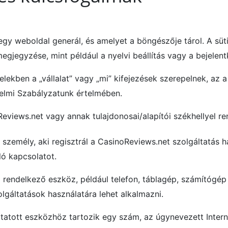
egy weboldal generál, és amelyet a böngészője tárol. A sü
megjegyzése, mint például a nyelvi beállítás vagy a bejelen
telekben a „vállalat” vagy „mi” kifejezések szerepelnek, az 
delmi Szabályzatunk értelmében.
Reviews.net vagy annak tulajdonosai/alapítói székhellyel re
y személy, aki regisztrál a CasinoReviews.net szolgáltatás
ló kapcsolatot.
al rendelkező eszköz, például telefon, táblagép, számítógé
lgáltatások használatára lehet alkalmazni.
ztatott eszközhöz tartozik egy szám, az úgynevezett Intern