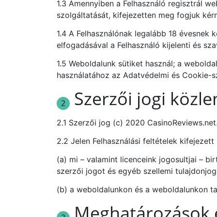
1.3 Amennyiben a Felhasználó regisztrál w
szolgáltatását, kifejezetten meg fogjuk kérn
1.4 A Felhasználónak legalább 18 évesnek ke
elfogadásával a Felhasználó kijelenti és sz
1.5 Weboldalunk sütiket használ; a weboldal 
használatához az Adatvédelmi és Cookie-sz
Szerzői jogi közl
2
2.1 Szerzői jog (c) 2020 CasinoReviews.net
2.2 Jelen Felhasználási feltételek kifejezett
(a) mi – valamint licenceink jogosultjai – 
szerzői jogot és egyéb szellemi tulajdonjog
(b) a weboldalunkon és a weboldalunkon tal
Meghatározások é