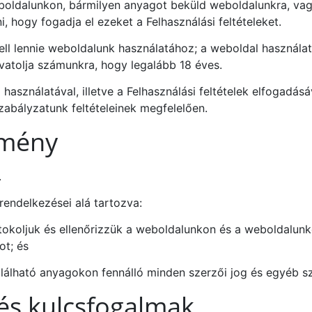
eboldalunkon, bármilyen anyagot beküld weboldalunkra, va
i, hogy fogadja el ezeket a Felhasználási feltételeket.
ll lennie weboldalunk használatához; a weboldal használatáva
avatolja számunkra, hogy legalább 18 éves.
használatával, illetve a Felhasználási feltételek elfogadásá
abályzatunk feltételeinek megfelelően.
emény
.
 rendelkezései alá tartozva:
birtokoljuk és ellenőrizzük a weboldalunkon és a weboldalu
ot; és
álható anyagokon fennálló minden szerzői jog és egyéb sze
s kulcsfogalmak