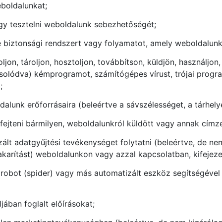
eboldalunkat;
agy tesztelni weboldalunk sebezhetőségét;
tve biztonsági rendszert vagy folyamatot, amely weboldalu
ljon, tároljon, hosztoljon, továbbítson, küldjön, használjo
lódva) kémprogramot, számítógépes vírust, trójai programo
;
dalunk erőforrásaira (beleértve a sávszélességet, a tárhely
fejteni bármilyen, weboldalunkról küldött vagy annak címz
ált adatgyűjtési tevékenységet folytatni (beleértve, de ne
karítást) weboldalunkon vagy azzal kapcsolatban, kifejezet
robot (spider) vagy más automatizált eszköz segítségével 
jában foglalt előírásokat;