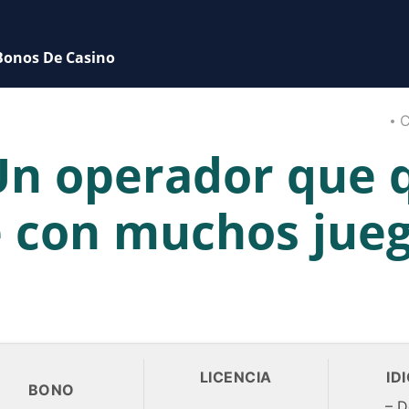
Bonos De Casino
C
Un operador que 
e con muchos jueg
LICENCIA
ID
BONO
– D