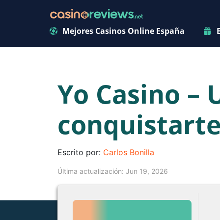
Mejores Casinos Online España
Yo Casino – 
conquistart
Escrito por:
Carlos Bonilla
Última actualización:
Jun 19, 2026