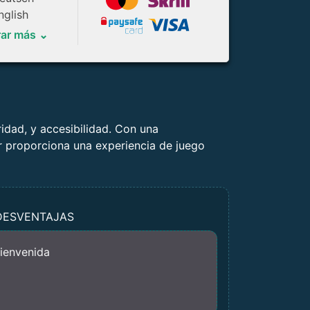
nglish
rar más
⌄
idad, y accesibilidad. Con una
r proporciona una experiencia de juego
DESVENTAJAS
ienvenida