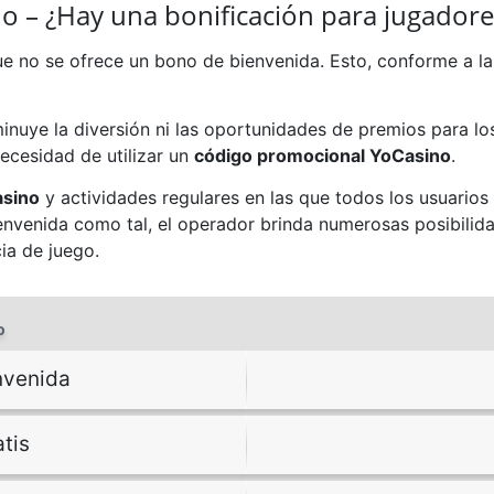
o – ¿Hay una bonificación para jugador
 no se ofrece un bono de bienvenida. Esto, conforme a la 
sminuye la diversión ni las oportunidades de premios para l
necesidad de utilizar un
código promocional YoCasino
.
sino
y actividades regulares en las que todos los usuarios
envenida como tal, el operador brinda numerosas posibilid
ia de juego.
o
nvenida
atis