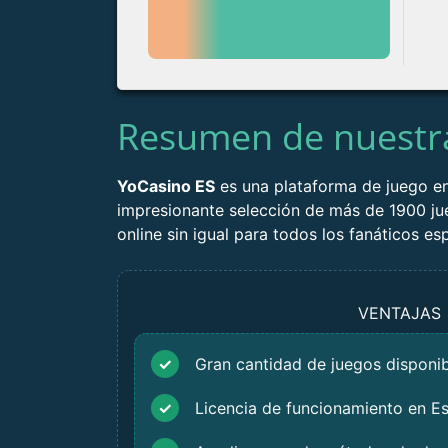
Resumen de nuestra
YoCasino ES
es una plataforma de juego en 
impresionante selección de más de 1900 jue
online sin igual para todos los fanáticos es
VENTAJAS
✓
Gran cantidad de juegos disponi
✓
Licencia de funcionamiento en E