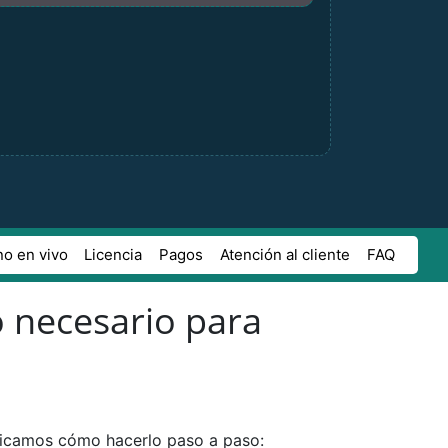
no en vivo
Licencia
Pagos
Atención al cliente
FAQ
o necesario para
plicamos cómo hacerlo paso a paso: