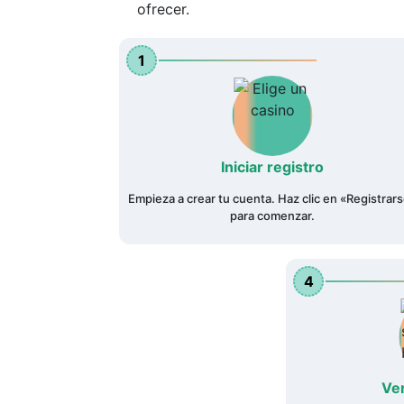
ofrecer.
1
Iniciar registro
Empieza a crear tu cuenta. Haz clic en «Registrar
para comenzar.
4
Ver