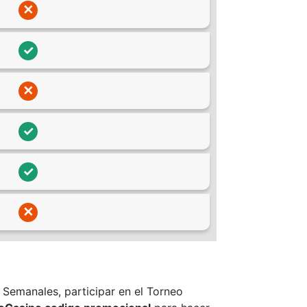
 Semanales, participar en el Torneo