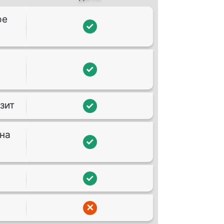
ре
зит
 на