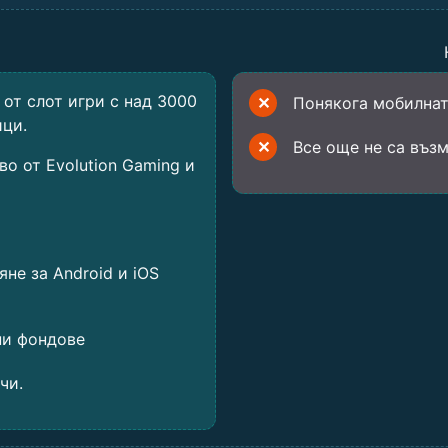
а
от слот игри с над 3000
✕
Понякога мобилнат
ици.
✕
Все още не са въз
во от Evolution Gaming и
не за Android и iOS
ни фондове
чи.