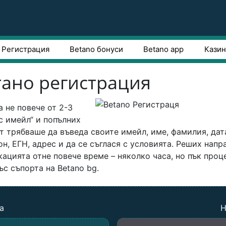
Регистрация
Betano бонуси
Betano app
Казин
тано регистрация
а не повече от 2-3
с имейл“ и попълних
ст трябваше да въведа своите имейл, име, фамилия, дат
н, ЕГН, адрес и да се съглася с условията. Реших напр
икацията отне повече време – няколко часа, но пък пр
с съпорта на Betano bg.
а
Н