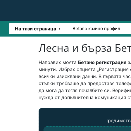
›
На тази страница
Betano казино профил
Лесна и бърза Бе
Направих моята
Бетано регистрация
з
минути. Избрах опцията „Регистрация 
всички изисквани данни. В първата ча
стъпки трябваше да предоставя телефо
да мога да тегля печалбите си. Вериф
нужда от допълнителна комуникация съ
Предимств