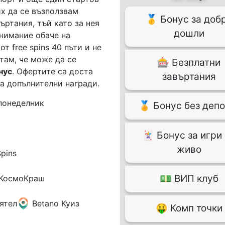
их да се възползвам
🥇 Бонус за доб
ъртания, тъй като за нея
дошли
внимание обаче на
т free spins 40 пъти и не
ятам, че може да се
🎰 Безплатни
нус
. Офертите са доста
завъртания
а допълнителни награди.
понеделник
🏅 Бонус без депо
🃏 Бонус за игри
живо
pins
💵 ВИП клуб
КосмоКраш
ятел
Betano Куиз
🤑 Комп точки