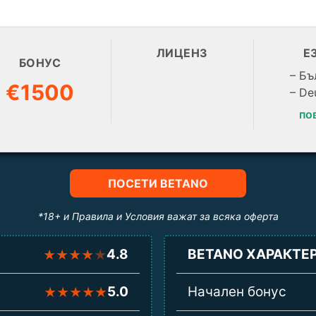
ЛИЦЕНЗ
Е
БОНУС
– Бъ
€1500
– De
по
ПОСЕТИ BETANO
*18+ и Правила и Условия важат за всяка оферта
4.8
BETANO ХАРАКТЕ
★
★
★
★
★
5.0
Начален бонус
★
★
★
★
★