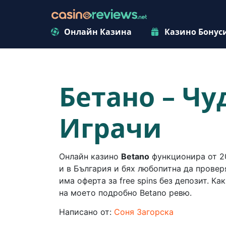
Онлайн Казина
Казино Бонус
Бетано – Чу
Играчи
Онлайн казино
Betano
функционира от 201
и в България и бях любопитна да проверя
има оферта за free spins без депозит. К
на моето подробно Betano ревю.
Написано от:
Соня Загорска