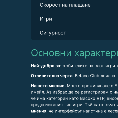
Скорост на плащане
Игри
Сигурност
Основни характер
Най-добро за
: любителите на слот игрите
Отличителна черта
: Betano Club лоялна
Нашето мнение
: Моето преживяване с Б
имейл. Аз избрах да се регистрирам с и
че има категории като Високо RTP, Висо
предпочитания тип игри. Тъй като съм п
мнения
, че интерфейсът наистина е лесе