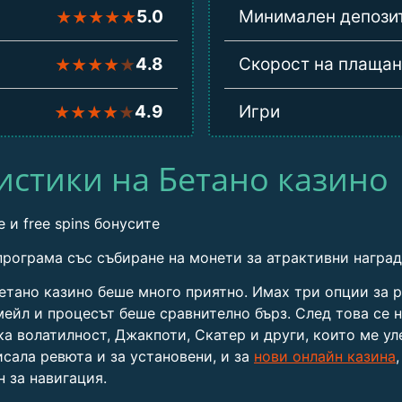
5.0
Минимален депози
★
★
★
★
★
4.8
Скорост на плаща
★
★
★
★
★
4.9
Игри
★
★
★
★
★
истики на Бетано казино
 и free spins бонусите
 програма със събиране на монети за атрактивни награ
етано казино беше много приятно. Имах три опции за р
мейл и процесът беше сравнително бърз. След това се н
ка волатилност, Джакпоти, Скатер и други, които ме у
исала ревюта и за установени, и за
нови онлайн казина
н за навигация.