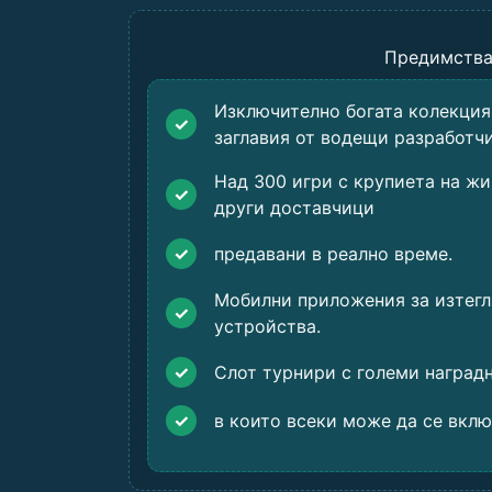
Предимств
Изключително богата колекция 
✓
заглавия от водещи разработч
Над 300 игри с крупиета на жи
✓
други доставчици
✓
предавани в реално време.
Мобилни приложения за изтегля
✓
устройства.
✓
Слот турнири с големи наград
✓
в които всеки може да се вклю