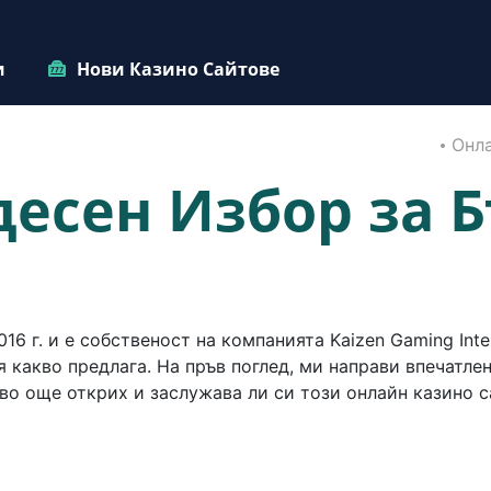
и
Нови Казино Сайтове
Онла
десен Избор за 
6 г. и е собственост на компанията Kaizen Gaming Inter
 какво предлага. На пръв поглед, ми направи впечатлен
акво още открих и заслужава ли си този онлайн казино 