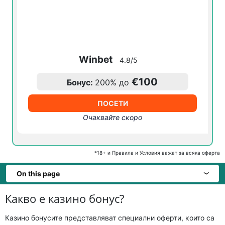
Winbet
4.8/5
€100
Бонус:
200% до
ПОСЕТИ
Очаквайте скоро
*18+ и Правила и Условия важат за всяка оферта
On this page
›
Какво е казино бонус?
Казино бонусите представляват специални оферти, които са