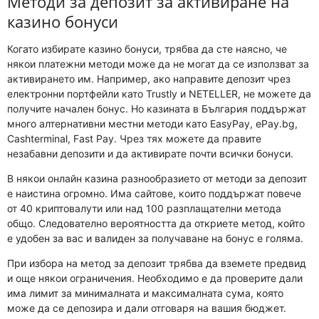
Методи за депозит за активиране на
казино бонуси
Когато избирате казино бонуси, трябва да сте наясно, че
някои платежни методи може да не могат да се използват за
активирането им. Например, ако направите депозит чрез
електронни портфейли като Trustly и NETELLER, не можете да
получите начален бонус. Но казината в България поддържат
много алтернативни местни методи като EasyPay, ePay.bg,
Cashterminal, Fast Pay. Чрез тях можете да правите
незабавни депозити и да активирате почти всички бонуси.
В някои онлайн казина разнообразието от методи за депозит
е наистина огромно. Има сайтове, които поддържат повече
от 40 криптовалути или над 100 разплащателни метода
общо. Следователно вероятността да откриете метод, който
е удобен за вас и валиден за получаване на бонус е голяма.
При избора на метод за депозит трябва да вземете предвид
и още някои ограничения. Необходимо е да проверите дали
има лимит за минималната и максималната сума, която
може да се депозира и дали отговаря на вашия бюджет.