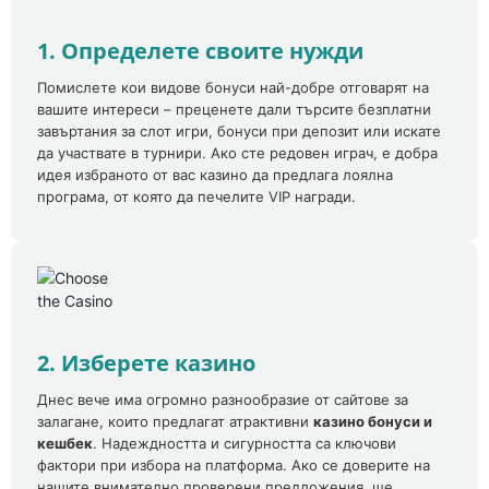
1. Определете своите нужди
Помислете кои видове бонуси най-добре отговарят на
вашите интереси – преценете дали търсите безплатни
завъртания за слот игри, бонуси при депозит или искате
да участвате в турнири. Ако сте редовен играч, е добра
идея избраното от вас казино да предлага лоялна
програма, от която да печелите VIP награди.
2. Изберете казино
Днес вече има огромно разнообразие от сайтове за
залагане, които предлагат атрактивни
казино бонуси и
кешбек
. Надеждността и сигурността са ключови
фактори при избора на платформа. Ако се доверите на
нашите внимателно проверени предложения, ще