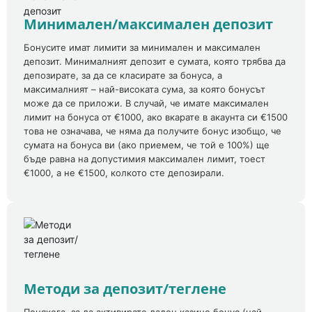
Минимален/максимален депозит
Бонусите имат лимити за минимален и максимален
депозит. Минималният депозит е сумата, която трябва да
депозирате, за да се класирате за бонуса, а
максималният – най-високата сума, за която бонусът
може да се приложи. В случай, че имате максимален
лимит на бонуса от €1000, ако вкарате в акаунта си €1500
това не означава, че няма да получите бонус изобщо, че
сумата на бонуса ви (ако приемем, че той е 100%) ще
бъде равна на допустимия максимален лимит, тоест
€1000, а не €1500, колкото сте депозирали.
Методи за депозит/теглене
Понякога, за да активирате даден казино бонус (най-