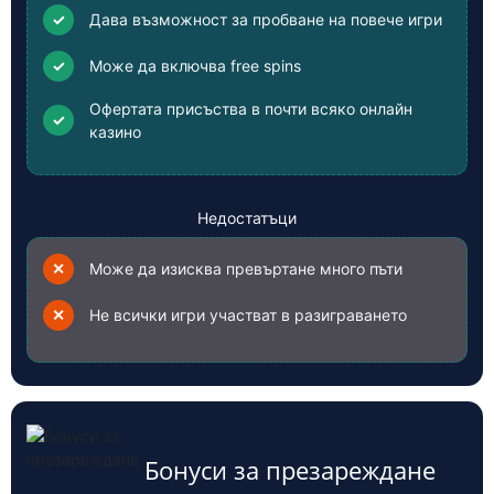
✓
Дава възможност за пробване на повече игри
✓
Може да включва free spins
Офертата присъства в почти всяко онлайн
✓
казино
Недостатъци
✕
Може да изисква превъртане много пъти
✕
Не всички игри участват в разиграването
Бонуси за презареждане