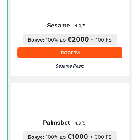
Sesame
4.9/5
€2000
Бонус:
100% до
+ 100 FS
ПОСЕТИ
Sesame Ревю
Palmsbet
4.9/5
€1000
Бонус:
100% до
+ 300 FS