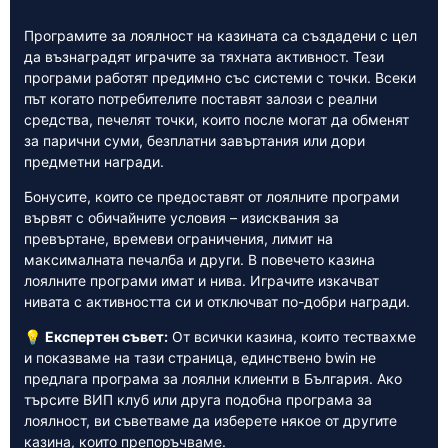
Програмите за лоялност на казината са създадени с цел
да възнаградят играчите за тяхната активност. Тези
програми работят предимно със системи с точки. Всеки
път когато потребителите поставят залози с реални
средства, печелят точки, които после могат да обменят
за парични суми, безплатни завъртания или дори
предметни награди.
Бонусите, които се предоставят от лоялните програми
вървят с обичайните условия – изисквания за
превъртане, времеви ограничения, лимит на
максималната печалба и други. В повечето казина
лоялните програми имат и нива. Играчите изкачват
нивата с активността си и отключват по-добри награди.
💡
Експертен съвет:
От всички казина, които тествахме
и показваме на тази страница, единствено bwin не
предлага програма за лоялни клиенти в България. Ако
търсите ВИП клуб или друга подобна програма за
лоялност, ви съветваме да изберете някое от другите
казина, които препоръчваме.