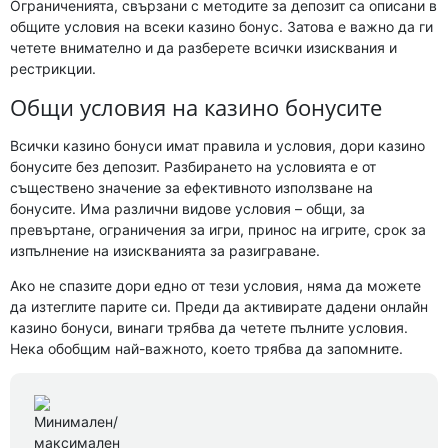
Ограниченията, свързани с методите за депозит са описани в
общите условия на всеки казино бонус. Затова е важно да ги
четете внимателно и да разберете всички изисквания и
рестрикции.
Общи условия на казино бонусите
Всички казино бонуси имат правила и условия, дори казино
бонусите без депозит. Разбирането на условията е от
съществено значение за ефективното използване на
бонусите. Има различни видове условия – общи, за
превъртане, ограничения за игри, принос на игрите, срок за
изпълнение на изискванията за разиграване.
Ако не спазите дори едно от тези условия, няма да можете
да изтеглите парите си. Преди да активирате дадени онлайн
казино бонуси, винаги трябва да четете пълните условия.
Нека обобщим най-важното, което трябва да запомните.