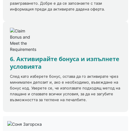
разиграването. Добре е да се запознаете с тази
информация преди да активирате дадена оферта.
6. Активирайте бонуса и изпълнете
условията
След като изберете бонус, остава да го активирате чрез
минимален депозит и, ако е необходимо, въвеждане на
бонус код. Уверете се, че използвате подходящ метод на
плащане и спазвате всички условия, за да не загубите
възможността за теглене на печалбите.