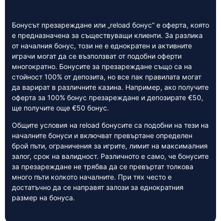
Бонусът презареждане или „reload бонус“ е оферта, която
е предназначена за съществуващи клиенти. За разлика
от началния бонус, този не е еднократен и активните
играчи могат да се възползват от подобни оферти
многократно. Бонусите за презареждане също са на
стойност 100% от депозита, но все пак правилата могат
да варират в различните казина. Например, ако получите
оферта за 100% бонус презареждане и депозирате €50,
ще получите още €50 бонус.
Общите условия на reload бонусите са подобни на тези на
началните бонуси и включват превъртане определен
брой пъти, ограничения за игрите, лимит на максималния
залог, срок на валидност. Различното е само, че бонусите
за презареждане не трябва да се превъртат толкова
много пъти колкото началните. При тях често е
достатъчно да се направят залози за еднократния
размер на бонуса.