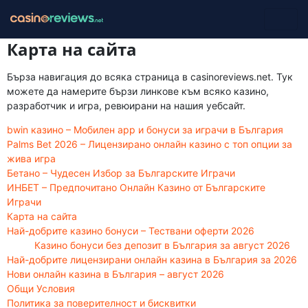
Карта на сайта
Бърза навигация до всяка страница в casinoreviews.net. Тук
можете да намерите бързи линкове към всяко казино,
разработчик и игра, ревюирани на нашия уебсайт.
bwin казино – Мобилен app и бонуси за играчи в България
Palms Bet 2026 – Лицензирано онлайн казино с топ опции за
жива игра
Бетано – Чудесен Избор за Българските Играчи
ИНБЕТ – Предпочитано Онлайн Казино от Българските
Играчи
Карта на сайта
Най-добрите казино бонуси – Тествани оферти 2026
Казино бонуси без депозит в България за август 2026
Най-добрите лицензирани онлайн казина в България за 2026
Нови онлайн казина в България – август 2026
Общи Условия
Политика за поверителност и бисквитки