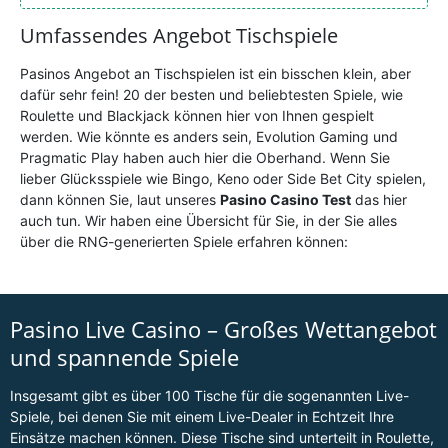
Umfassendes Angebot Tischspiele
Pasinos Angebot an Tischspielen ist ein bisschen klein, aber
dafür sehr fein! 20 der besten und beliebtesten Spiele, wie
Roulette und Blackjack können hier von Ihnen gespielt
werden. Wie könnte es anders sein, Evolution Gaming und
Pragmatic Play haben auch hier die Oberhand. Wenn Sie
lieber Glücksspiele wie Bingo, Keno oder Side Bet City spielen,
dann können Sie, laut unseres
Pasino Casino Test
das hier
auch tun. Wir haben eine Übersicht für Sie, in der Sie alles
über die RNG-generierten Spiele erfahren können:
Pasino Live Casino – Großes Wettangebot
und spannende Spiele
Insgesamt gibt es über 100 Tische für die sogenannten Live-
Spiele, bei denen Sie mit einem Live-Dealer in Echtzeit Ihre
Einsätze machen können. Diese Tische sind unterteilt in Roulette,