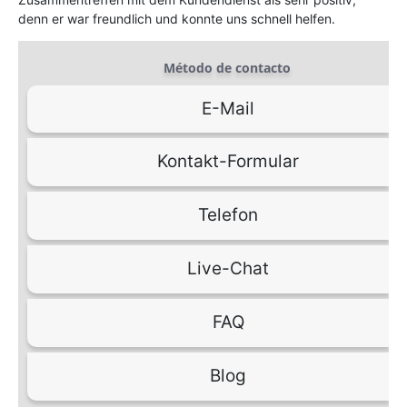
denn er war freundlich und konnte uns schnell helfen.
Método de contacto
E-Mail
Kontakt-Formular
Telefon
Live-Chat
FAQ
Blog