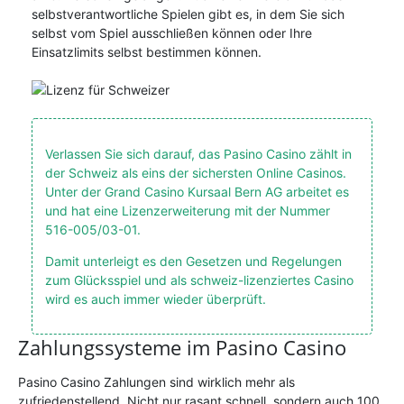
selbstverantwortliche Spielen gibt es, in dem Sie sich
selbst vom Spiel ausschließen können oder Ihre
Einsatzlimits selbst bestimmen können.
Verlassen Sie sich darauf, das Pasino Casino zählt in
der Schweiz als eins der sichersten Online Casinos.
Unter der Grand Casino Kursaal Bern AG arbeitet es
und hat eine Lizenzerweiterung mit der Nummer
516-005/03-01.
Damit unterleigt es den Gesetzen und Regelungen
zum Glücksspiel und als schweiz-lizenziertes Casino
wird es auch immer wieder überprüft.
Zahlungssysteme im Pasino Casino
Pasino Casino Zahlungen sind wirklich mehr als
zufriedenstellend. Nicht nur rasant schnell, sondern auch 100