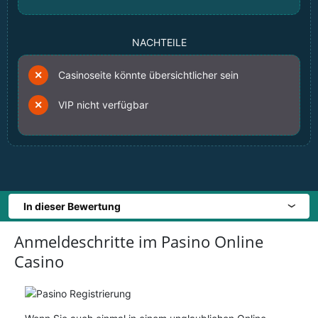
NACHTEILE
✕
Casinoseite könnte übersichtlicher sein
✕
VIP nicht verfügbar
In dieser Bewertung
›
Anmeldeschritte im Pasino Online
Casino