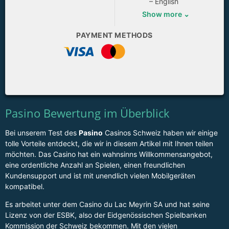
– English
Show more
⌄
PAYMENT METHODS
Pasino Bewertung im Überblick
Bei unserem Test des
Pasino
Casinos Schweiz haben wir einige
tolle Vorteile entdeckt, die wir in diesem Artikel mit Ihnen teilen
möchten. Das Casino hat ein wahnsinns Willkommensangebot,
eine ordentliche Anzahl an Spielen, einen freundlichen
Kundensupport und ist mit unendlich vielen Mobilgeräten
kompatibel.
Es arbeitet unter dem Casino du Lac Meyrin SA und hat seine
Lizenz von der ESBK, also der Eidgenössischen Spielbanken
Kommission der Schweiz bekommen. Mit den vielen