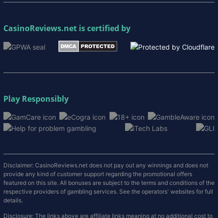
CasinoReviews.net
is certified by
Play Responsibly
Disclaimer: CasinoReviews.net does not pay out any winnings and does not
provide any kind of customer support regarding the promotional offers
featured on this site. All bonuses are subject to the terms and conditions of the
respective providers of gambling services. See the operators' websites for full
details.
Disclosure: The links above are affiliate links meaning at no additional cost to