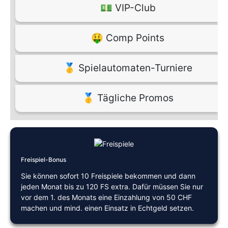
💵 VIP-Club
🤑 Comp Points
🥇 Spielautomaten-Turniere
🥇 Tägliche Promos
Freispiel-Bonus
Sie können sofort 10 Freispiele bekommen und dann
jeden Monat bis zu 120 FS extra. Dafür müssen Sie nur
vor dem 1. des Monats eine Einzahlung von 50 CHF
machen und mind. einen Einsatz in Echtgeld setzen.