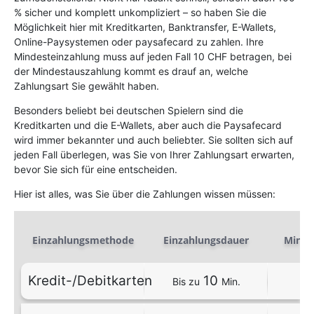
% sicher und komplett unkompliziert – so haben Sie die
Möglichkeit hier mit Kreditkarten, Banktransfer, E-Wallets,
Online-Paysystemen oder paysafecard zu zahlen. Ihre
Mindesteinzahlung muss auf jeden Fall 10 CHF betragen, bei
der Mindestauszahlung kommt es drauf an, welche
Zahlungsart Sie gewählt haben.
Besonders beliebt bei deutschen Spielern sind die
Kreditkarten und die E-Wallets, aber auch die Paysafecard
wird immer bekannter und auch beliebter. Sie sollten sich auf
jeden Fall überlegen, was Sie von Ihrer Zahlungsart erwarten,
bevor Sie sich für eine entscheiden.
Hier ist alles, was Sie über die Zahlungen wissen müssen:
Einzahlungsmethode
Einzahlungsdauer
Minde
Kredit-/Debitkarten
10
Bis zu
Min.