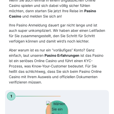
Wenn Sie auch einmal in einem unglaublichen Online
Casino spielen und sich dabei völlig sicher fühlen
möchten, dann starten Sie jetzt Ihre Reise im
Pasino
Casino
und melden Sie sich an!
Ihre Pasino Anmeldung dauert gar nicht lange und ist
auch super unkompliziert. Wir haben aber einen Leitfaden
für Sie zusammengestellt, den Sie Schritt für Schritt
verfolgen können und damit wird’s noch leichter.
Aber warum ist es nur ein “vorläufiges” Konto? Ganz
einfach, laut unseren
Pasino Erfahrungen
ist das Pasino
ist ein seriöses Online Casino und führt einen KYC-
Prozess, was Know-Your-Customer bedeutet. Für Sie
heißt das schlichtweg, dass Sie sich beim Pasino Online
Casino mit Ihrem Ausweis und offiziellen Dokumenten
verifizieren müssen.
1