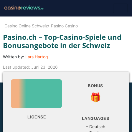
Casino Online Schweiz
Pasino Casino
Pasino.ch – Top-Casino-Spiele und
Bonusangebote in der Schweiz
Written by:
Lars Hartog
Last updated:
Juni 23, 2026
BONUS
🎁
LICENSE
LANGUAGES
– Deutsch