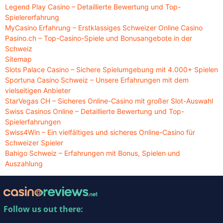
Legend Play Casino – Detaillierte Bewertung und Top-
Spielererfahrung
MyCasino Еrfahrung – Erstklassiges Schweizer Online Casino
Pasino.ch – Top-Casino-Spiele und Bonusangebote in der
Schweiz
Sitemap
Slots Palace Casino – Sichere Spielumgebung mit 4.000+ Spielen
Sportuna Casino Schweiz – Unsere Erfahrungen mit dem
vielseitigen Anbieter
StarVegas CH – Sicheres Online-Casino mit großer Slot-Auswahl
Swiss Casinos Online – Detaillierte Bewertung und Top-
Spielerfahrungen
Swiss4Win – Ein vielfältiges und sicheres Online-Casino für
Schweizer Spieler
Bahigo Schweiz – Erfahrungen mit Bonus, Spielen und
Auszahlung
Follow us out there: