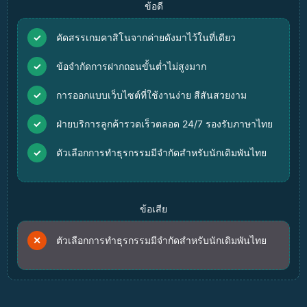
ข้อดี
✓
คัดสรรเกมคาสิโนจากค่ายดังมาไว้ในที่เดียว
✓
ข้อจำกัดการฝากถอนขั้นต่ำไม่สูงมาก
✓
การออกแบบเว็บไซต์ที่ใช้งานง่าย สีสันสวยงาม
✓
ฝ่ายบริการลูกค้ารวดเร็วตลอด 24/7 รองรับภาษาไทย
✓
ตัวเลือกการทำธุรกรรมมีจำกัดสำหรับนักเดิมพันไทย
ข้อเสีย
✕
ตัวเลือกการทำธุรกรรมมีจำกัดสำหรับนักเดิมพันไทย