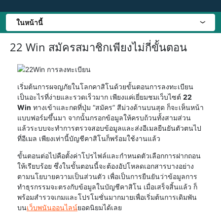
ในหน้านี้
›
22 Win สมัครสมาชิกเพียงไม่กี่ขั้นตอน
เริ่มต้นการผจญภัยในโลกคาสิโนด้วยขั้นตอนการลงทะเบียน
เป็นอะไรที่ง่ายและรวดเร็วมาก เพียงแค่เยี่ยมชมเว็บไซต์
22
Win
ทางเข้าและกดที่ปุ่ม “สมัคร” สีม่วงด้านบนสุด ก็จะเห็นหน้า
แบบฟอร์มขึ้นมา จากนั้นกรอกข้อมูลให้ครบถ้วนทั้งสามส่วน
แล้วระบบจะทำการตรวจสอบข้อมูลและส่งอีเมลยืนยันตัวตนไป
ที่อีเมล เพียงเท่านี้บัญชีคาสิโนก็พร้อมใช้งานแล้ว
ขั้นตอนต่อไปคือตั้งค่าโปรไฟล์และกำหนดตัวเลือกการฝากถอน
ให้เรียบร้อย ซึ่งในขั้นตอนนี้จะต้องอัปโหลดเอกสารบางอย่าง
ตามนโยบายความเป็นส่วนตัว เพื่อเป็นการยืนยันว่าข้อมูลการ
ทำธุรกรรมจะตรงกับข้อมูลในบัญชีคาสิโน เมื่อเสร็จสิ้นแล้ว ก็
พร้อมสำรวจเกมและโปรโมชั่นมากมายเพื่อเริ่มต้นการเดิมพัน
บน
เว็บพนันออนไลน์
ยอดนิยมได้เลย