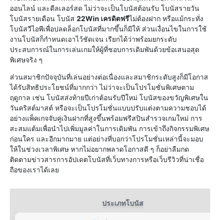
ออนไลน์ และดีลเลอร์สด ไม่ว่าจะเป็นโบนัสต้อนรับ โบนัสรายวัน
โบนัสรายเดือน โบนัส
22Win เครดิตฟรี
ไม่ต้องฝาก หรือแม้กระทั่ง
โบนัสวีไอพีเพื่อปลดล็อกโบนัสที่มากขึ้นก็มีให้ ส่วนเงื่อนไขในการใช้
งานโบนัสก็กำหนดเอาไว้ชัดเจน เรียกได้ว่าพร้อมยกระดับ
ประสบการณ์ในการเล่นเกมให้ผู้ที่ชอบการเดิมพันด้วยข้อเสนอสุด
พิเศษจริง ๆ
ส่วนสมาชิกปัจจุบันที่เล่นอย่างต่อเนื่องและสมาชิกระดับสูงก็มีโอกาส
ได้รับสิทธิประโยชน์ที่มากกว่า ไม่ว่าจะเป็นโปรโมชั่นพิเศษตาม
ฤดูกาล เช่น โบนัสส่งท้ายปีเก่าต้อนรับปีใหม่ โบนัสของขวัญพิเศษใน
วันคริสต์มาสต์ หรือจะเป็นโปรโมชั่นแบบปรับแต่งตามความชอบได้
อย่างแพ็คเกจจับคู่เงินฝากที่สูงขึ้นพร้อมฟรีสปินสำรวจเกมใหม่ การ
สะสมแต้มเพื่อนำไปเพิ่มมูลค่าในการเดิมพัน การเข้าถึงกิจกรรมพิเศษ
ก่อนใคร และอีกมากมาย แต่อย่างที่บอกว่าโปรโมชั่นเหล่านี้จะมอบ
ให้ในช่วงเวลาพิเศษ หากไม่อยากพลาดโอกาสดี ๆ ก็อย่าลืมกด
ติดตามข่าวสารการอัปเดตโบนัสที่เว็บทางการหรือเว็บรีวิวที่น่าเชื่อ
ถือของเราได้เลย
ประเภทโบนัส