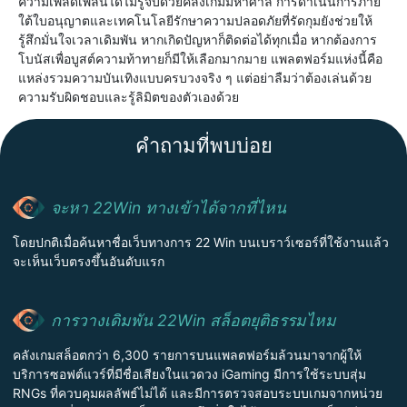
ความเพลิดเพลินได้ไม่รู้จบด้วยคลังเกมมหาศาล การดำเนินการภาย
ใต้ใบอนุญาตและเทคโนโลยีรักษาความปลอดภัยที่รัดกุมยังช่วยให้
รู้สึกมั่นใจเวลาเดิมพัน หากเกิดปัญหาก็ติดต่อได้ทุกเมื่อ หากต้องการ
โบนัสเพื่อบูสต์ความท้าทายก็มีให้เลือกมากมาย แพลตฟอร์มแห่งนี้คือ
แหล่งรวมความบันเทิงแบบครบวงจริง ๆ แต่อย่าลืมว่าต้องเล่นด้วย
ความรับผิดชอบและรู้ลิมิตของตัวเองด้วย
คำถามที่พบบ่อย
จะหา 22Win ทางเข้าได้จากที่ไหน
โดยปกติเมื่อค้นหาชื่อเว็บทางการ 22 Win บนเบราว์เซอร์ที่ใช้งานแล้ว
จะเห็นเว็บตรงขึ้นอันดับแรก
การวางเดิมพัน 22Win สล็อตยุติธรรมไหม
คลังเกมสล็อตกว่า 6,300 รายการบนแพลตฟอร์มล้วนมาจากผู้ให้
บริการซอฟต์แวร์ที่มีชื่อเสียงในแวดวง iGaming มีการใช้ระบบสุ่ม
RNGs ที่ควบคุมผลลัพธ์ไม่ได้ และมีการตรวจสอบระบบเกมจากหน่วย