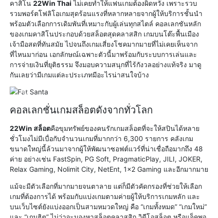
คาสิโน
22Win Thai
ไม่เคยทำให้แฟนเกมต้องผิดหวัง เพราะรวบ
รวมพอร์ตโฟลิโอเกมสุดร้อนแรงที่หลากหลายจากผู้ให้บริการชั้นนำ
พร้อมตัวเลือกการเดิมพันที่เหมาะกับผู้เล่นทุกสไตล์ คอลเลกชันหลัก
ของเกมคาสิโนประกอบด้วยสล็อตสุดคลาสสิก เกมบนโต๊ะพื้นเมือง
เจ้ามือสดที่ทันสมัย ไปจนถึงเกมเสี่ยงโชคมากมายที่ไม่เคยเห็นจาก
ที่ไหนมาก่อน เอกลักษณ์เฉพาะตัวนี้มาพร้อมกับระบบการเล่นและ
การจ่ายเงินที่ยุติธรรม จึงมอบความสนุกที่ไร้กังวลอย่างแท้จริง มาดู
กันเลยว่ามีเกมแต่ละประเภทมีอะไรน่าสนใจบ้าง
Previous
Next
คอลเลกชั่นเกมสล็อตดังจากทั่วโลก
22Win สล็อต
คือขุมทรัพย์ของคนรักเกมสล็อตที่จะให้สปินได้หลาย
ชั่วโมงไม่มีเบื่อกับจำนวนเกมที่มากกว่า 6,300 รายการ คลังเกม
ขนาดใหญ่นี้ล้วนมาจากผู้ให้พัฒนาซอฟต์แวร์ที่น่าเชื่อถือมากถึง 48
ค่าย อย่างเช่น FastSpin, PG Soft, PragmaticPlay, JILI, JOKER,
Relax Gaming, Nolimit City, NetEnt, 1×2 Gaming และอีกมากมาย
แม้จะมีตัวเลือกที่มากมายจนตาลาย แต่ก็มีตัวคัดกรองที่ช่วยให้เลือก
เกมที่ต้องการได้ พร้อมกับแบ่งเกมตามค่ายผู้ให้บริการเกมหลัก และ
บนเว็บไซต์ยังแบ่งออกเป็นสามหมวดใหญ่ คือ “เกมทั้งหมด” “เกมใหม่”
และ “เกมฮิต” ไม่ว่าจะมองหาสล็อตคลาสสิก วิดีโอสล็อต หรือแจ็คพอ