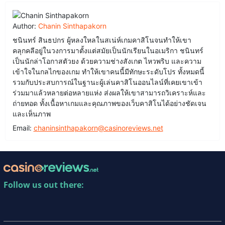
Author:
Chanin Sinthapakorn
ชนินทร์ สินธปกร ผู้หลงใหลในสเน่ห์เกมคาสิโนจนทำให้เขา
คลุกคลีอยู่ในวงการมาตั้งแต่สมัยเป็นนักเรียนในอเมริกา ชนินทร์
เป็นนักล่าโอกาสตัวยง ด้วยความช่างสังเกต ไหวพริบ และความ
เข้าใจในกลไกของเกม ทำให้เขาคนนี้มีทักษะระดับโปร ทั้งหมดนี้
รวมกับประสบการณ์ในฐานะผู้เล่นคาสิโนออนไลน์ที่เคยเขาเข้า
ร่วมมาแล้วหลายต่อหลายแห่ง ส่งผลให้เขาสามารถวิเคราะห์และ
ถ่ายทอด ทั้งเนื้อหาเกมและคุณภาพของเว็บคาสิโนได้อย่างชัดเจน
และเห็นภาพ
Email:
chaninsinthapakorn@casinoreviews.net
Follow us out there: