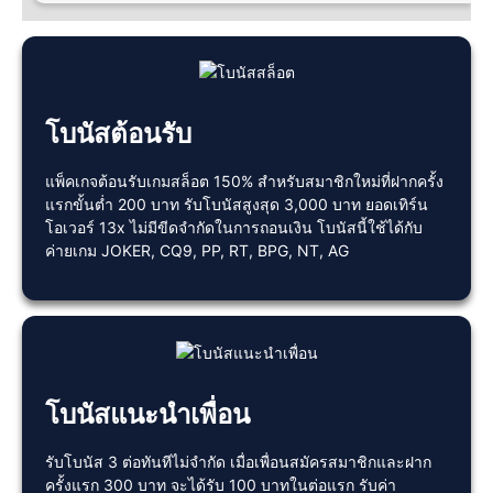
โบนัสต้อนรับ
แพ็คเกจต้อนรับเกมสล็อต 150% สำหรับสมาชิกใหม่ที่ฝากครั้ง
แรกขั้นต่ำ 200 บาท รับโบนัสสูงสุด 3,000 บาท ยอดเทิร์น
โอเวอร์ 13x ไม่มีขีดจำกัดในการถอนเงิน โบนัสนี้ใช้ได้กับ
ค่ายเกม JOKER, CQ9, PP, RT, BPG, NT, AG
โบนัสแนะนำเพื่อน
รับโบนัส 3 ต่อทันทีไม่จำกัด เมื่อเพื่อนสมัครสมาชิกและฝาก
ครั้งแรก 300 บาท จะได้รับ 100 บาทในต่อแรก รับค่า