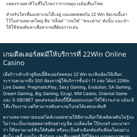
แหล่งรวมคาสิโนที่ไปไกลกว่าการหมุนวงล้อเสี่ยงโชค
สำหรับใครที่มองหาเกมโต๊ะอยู่ บนแพลตฟอร์ม 22 Win จัดเกมนี้เอา
ไว้ในสามหมวดใหญ่ คือ “สล็อต” “เกมไพ่” “ชนะด่วน” ดังนั้น แนะนำ
ให้ใช้ช่องค้นหาเพื่อหาเกมที่ต้องการเล่น
เกมดีลเลอร์สดมีให้บริการที่ 22Win Online
Casino
เมื่อก้าวเท้าเข้าสู่ล็อบบี้ดีลเลอร์สดของ 22 Win จะเห็นห้องให้เลือก
ระรานตามากถึง 300 ห้องจากผู้ให้บริการชั้นนำ 11 แห่ง ได้แก่ 22Win
Live Dealer. PragmaticPlay, Sexy Gaming, Evolution, SA Gaming,
Dream Gaming, Big Gaming, Ezugi, WM Casino, Oriental Game
และ S-SBOBET จุดเด่นของล็อบบี้นี้คือออกแบบมาให้ใช้งานง่าย แม้จะมี
โต๊ะเรียงราย แต่ก็สามารถค้นหาเกมโปรดได้แทบจะทันที
ความหลากหลายของสไตล์เกมสดช่วยให้มีทางเลือกให้เพลิดเพลินไม่รู้จบ
ไม่ว่าจะเป็นเกมสุดคลาสสิกอย่างรูเล็ต แบล็คแจ็ค โป๊กเกอร์ และบาคา
ร่า ก็มีหลายเวอร์ชั่นให้สัมผัส หรือจะเป็นตัวเลือกท้องถิ่นที่สดใหม่อย่าง
ซิกโบ เซดี้ แบกโบ เสือมังกร และทีนแพตติ ก็มีให้ลอง แถมคุณภาพเกม