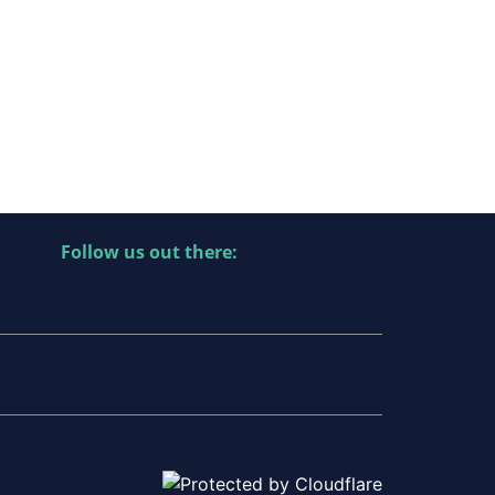
Follow us out there: