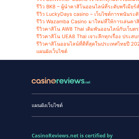
รีวิว BK8 – ผู้นำคาสิโนออนไลน์ที่ระดับพรีเมียร
รีวิว LuckyDays casino – เว็บไซต์การพนันระด
รีวิว Wazamba Casino มาใหม่ที่ให้การเล่นคาส
รีวิวคาสิโน AW8 Thai เดิมพันออนไลน์กับเว็บตรง
รีวิวคาสิโน UEA8 Thai เจาะลึกทุกเรื่อง ประสบก
รีวิวคาสิโนออนไลน์ที่ดีที่สุดในประเทศไทยปี 20
แผนผังเว็บไซต์
แผนผังเว็บไซต์
CasinoReviews.net
is certified by