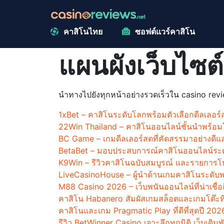
คาสิโนไทย
ซอฟต์แวร์คาสิโน
แผนผังเว็บไซต์
นำทางไปยังทุกหน้าอย่างรวดเร็วใน casino revi
1xBet – คาสิโนระดับโลกพร้อมตัวเลือกดีลเลอร์
22Win Thailand – คาสิโนออนไลน์ชั้นนำพร้อมโ
BC Game – เกมดีลเลอร์สดที่คัดสรรมาอย่างดีและ
BetaBet – มอบประสบการณ์คาสิโนออนไลน์ระดั
K9Win – รีวิวคาสิโนฉบับสมบูรณ์ และรายการโ
LiveCasinoHouse – ผู้นำด้านเกมคาสิโนระดับพร
M88 Casino 2026 – เว็บพนันออนไลน์ที่น่าเชื่
คาสิโน Habanero สัมผัสเกมสล็อตและเกมโต๊ะที่น่า
คาสิโนและเกม Pragmatic Play ที่ดีที่สุดปี 202
รีวิว BetWinner Casino เจาะลึกทุกมิติ เว็บเด