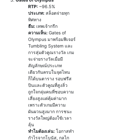
RTP:
~96.5%
ประเภท:
สล็อตจ่ายทุก
ทิศทาง
ธีม:
เทพเจ้ากรีก
ความเห็น:
Gates of
Olympus มาพร้อมฟีเจอร์
Tumbling System และ
การสุ่มตัวคูณรางวัล เกม
จะจ่ายรางวัลเมื่อมี
สัญลักษณ์ประเภท
เดียวกันครบในจุดไหน
ก็ได้บนตาราง รอบฟรีส
ปินและตัวคูณที่สูงลิ่ว
ถูกใจกลุ่มคนที่ชอบความ
เสี่ยงสูงแต่คุ้มค่ามาก
เพราะตัวเกมมีความ
ผันผวนสูงมาก การชนะ
รางวัลใหญ่ต้องใช้เวลา
ลุ้น
ทำไมต้องเล่น:
โอกาสทำ
กำไรจากโบนัส, กลไก