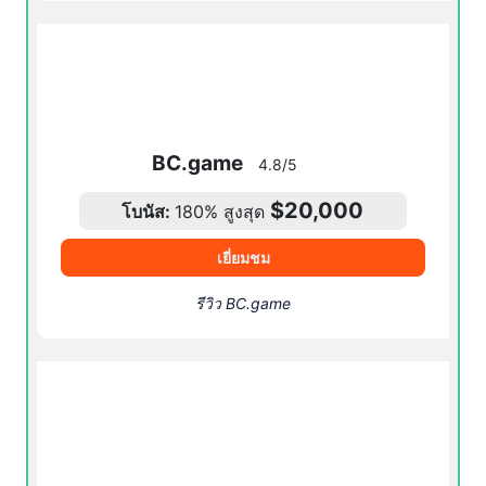
BC.game
4.8/5
$20,000
โบนัส:
180% สูงสุด
เยี่ยมชม
รีวิว BC.game