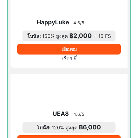
HappyLuke
4.6/5
฿2,000
โบนัส:
150% สูงสุด
+ 15 FS
เยี่ยมชม
เร็ว ๆ นี้
UEA8
4.6/5
฿6,000
โบนัส:
120% สูงสุด