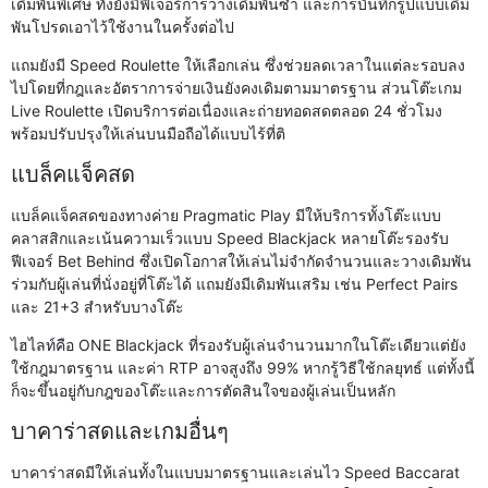
เดิมพันพิเศษ ทั้งยังมีฟีเจอร์การวางเดิมพันซ้ำ และการบันทึกรูปแบบเดิม
พันโปรดเอาไว้ใช้งานในครั้งต่อไป
แถมยังมี Speed Roulette ให้เลือกเล่น ซึ่งช่วยลดเวลาในแต่ละรอบลง
ไปโดยที่กฎและอัตราการจ่ายเงินยังคงเดิมตามมาตรฐาน ส่วนโต๊ะเกม
Live Roulette เปิดบริการต่อเนื่องและถ่ายทอดสดตลอด 24 ชั่วโมง
พร้อมปรับปรุงให้เล่นบนมือถือได้แบบไร้ที่ติ
แบล็คแจ็คสด
แบล็คแจ็คสดของทางค่าย Pragmatic Play มีให้บริการทั้งโต๊ะแบบ
คลาสสิกและเน้นความเร็วแบบ Speed Blackjack หลายโต๊ะรองรับ
ฟีเจอร์ Bet Behind ซึ่งเปิดโอกาสให้เล่นไม่จำกัดจำนวนและวางเดิมพัน
ร่วมกับผู้เล่นที่นั่งอยู่ที่โต๊ะได้ แถมยังมีเดิมพันเสริม เช่น Perfect Pairs
และ 21+3 สำหรับบางโต๊ะ
ไฮไลท์คือ ONE Blackjack ที่รองรับผู้เล่นจำนวนมากในโต๊ะเดียวแต่ยัง
ใช้กฎมาตรฐาน และค่า RTP อาจสูงถึง 99% หากรู้วิธีใช้กลยุทธ์ แต่ทั้งนี้
ก็จะขึ้นอยู่กับกฎของโต๊ะและการตัดสินใจของผู้เล่นเป็นหลัก
บาคาร่าสดและเกมอื่นๆ
บาคาร่าสดมีให้เล่นทั้งในแบบมาตรฐานและเล่นไว Speed Baccarat