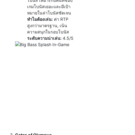
โบนัส เหมาะกับคนที่ชอบ
เกมโบนัสเยอะและมีเป้า
หมายในล่าโบนัสชัดเจน
ทำไมต้องเล่น:
ค่า RTP
สูงกว่ามาตรฐาน, เน้น
ความสนุกในรอบโบนัส
ระดับความน่าเล่น:
4.5/5
Gates of Olympus