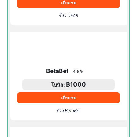
เยี่ยมชม
รีวิว UEA8
BetaBet
4.6/5
฿1000
โบนัส:
เยี่ยมชม
รีวิว BetaBet