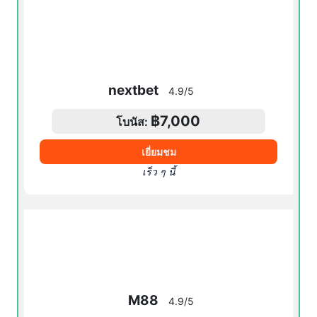
nextbet
4.9/5
฿7,000
โบนัส:
เยี่ยมชม
เร็ว ๆ นี้
M88
4.9/5