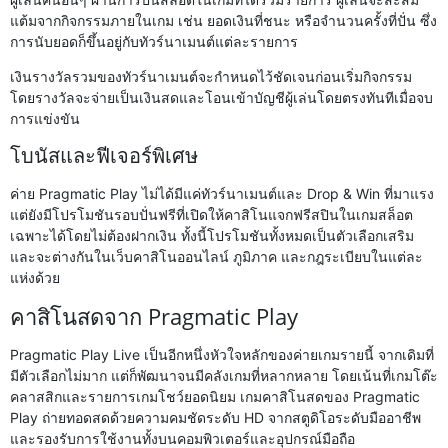
แต้มจากกิจกรรมภายในเกม เช่น ยอดเงินที่ชนะ หรือจำนวนครั้งที่ปั่น ซึ่ง
การนับยอดก็ขึ้นอยู่กับทัวร์นาเมนต์แต่ละรายการ
เงินรางวัลรวมของทัวร์นาเมนต์จะกำหนดไว้ชัดเจนก่อนเริ่มกิจกรรม
โดยรางวัลจะจ่ายเป็นเงินสดและโอนเข้าบัญชีผู้เล่นโดยตรงทันทีเมื่อจบ
การแข่งขัน
โบนัสและฟีเจอร์พิเศษ
ค่าย Pragmatic Play ไม่ได้มีแค่ทัวร์นาเมนต์และ Drop & Win ที่มาแรง
แต่ยังมีโปรโมชันรอบปั่นฟรีที่เปิดให้คาสิโนแจกฟรีสปินในเกมสล็อต
เฉพาะได้โดยไม่ต้องฝากเงิน ทั้งนี้โปรโมชันทั้งหมดเป็นตัวเลือกเสริม
และจะต่างกันในเว็บคาสิโนออนไลน์ ภูมิภาค และกฎระเบียบในแต่ละ
แห่งด้วย
คาสิโนสดจาก Pragmatic Play
Pragmatic Play Live เป็นอีกหนึ่งหัวใจหลักของค่ายเกมรายนี้ จากเดิมที่
มีตัวเลือกไม่มาก แต่ก็พัฒนาจนมีคลังเกมที่หลากหลาย โดยเน้นที่เกมโต๊ะ
คลาสสิกและรายการเกมโชว์ยอดนิยม เกมคาสิโนสดของ Pragmatic
Play ถ่ายทอดสดด้วยความคมชัดระดับ HD จากสตูดิโอระดับมืออาชีพ
และรองรับการใช้งานทั้งบนคอมพิวเตอร์และอุปกรณ์มือถือ