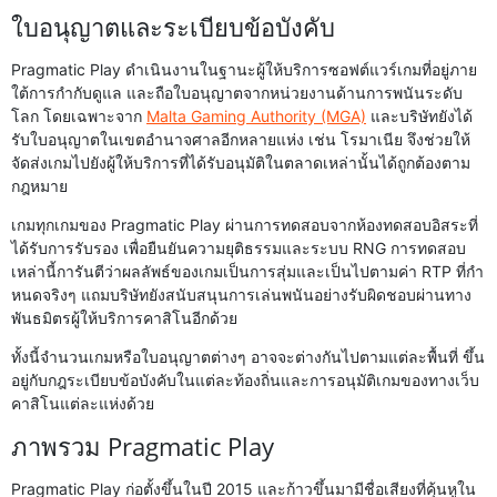
ใบอนุญาตและระเบียบข้อบังคับ
Pragmatic Play ดำเนินงานในฐานะผู้ให้บริการซอฟต์แวร์เกมที่อยู่ภาย
ใต้การกำกับดูแล และถือใบอนุญาตจากหน่วยงานด้านการพนันระดับ
โลก โดยเฉพาะจาก
Malta Gaming Authority (MGA)
และบริษัทยังได้
รับใบอนุญาตในเขตอำนาจศาลอีกหลายแห่ง เช่น โรมาเนีย จึงช่วยให้
จัดส่งเกมไปยังผู้ให้บริการที่ได้รับอนุมัติในตลาดเหล่านั้นได้ถูกต้องตาม
กฎหมาย
เกมทุกเกมของ Pragmatic Play ผ่านการทดสอบจากห้องทดสอบอิสระที่
ได้รับการรับรอง เพื่อยืนยันความยุติธรรมและระบบ RNG การทดสอบ
เหล่านี้การันตีว่าผลลัพธ์ของเกมเป็นการสุ่มและเป็นไปตามค่า RTP ที่กำ
หนดจริงๆ แถมบริษัทยังสนับสนุนการเล่นพนันอย่างรับผิดชอบผ่านทาง
พันธมิตรผู้ให้บริการคาสิโนอีกด้วย
ทั้งนี้จำนวนเกมหรือใบอนุญาตต่างๆ อาจจะต่างกันไปตามแต่ละพื้นที่ ขึ้น
อยู่กับกฎระเบียบข้อบังคับในแต่ละท้องถิ่นและการอนุมัติเกมของทางเว็บ
คาสิโนแต่ละแห่งด้วย
ภาพรวม Pragmatic Play
Pragmatic Play ก่อตั้งขึ้นในปี 2015 และก้าวขึ้นมามีชื่อเสียงที่คุ้นหูใน