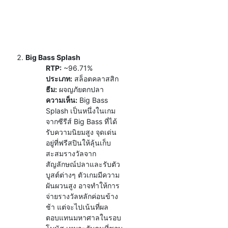
Big Bass Splash
RTP:
~96.71%
ประเภท:
สล็อตคลาสสิก
ธีม:
ผจญภัยตกปลา
ความเห็น:
Big Bass
Splash เป็นหนึ่งในเกม
จากซีรีส์ Big Bass ที่ได้
รับความนิยมสูง จุดเด่น
อยู่ที่ฟรีสปินให้ลุ้นเก็บ
สะสมรางวัลจาก
สัญลักษณ์ปลาและรับตัว
บูสต์ต่างๆ ตัวเกมมีความ
ผันผวนสูง อาจทำให้การ
จ่ายรางวัลหลักค่อนข้าง
ช้า แต่จะไปเน้นที่ผล
ตอบแทนมหาศาลในรอบ