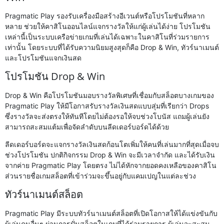
Pragmatic Play รองรับเครื่องมือสร้างอีเวนต์หรือโปรโมชันที่หลาก
หลาย ช่วยให้คาสิโนออนไลน์แจกรางวัลให้แก่ผู้เล่นได้ง่าย โปรโมชัน
เหล่านี้เป็นระบบเครือข่ายเกมที่เล่นได้เฉพาะในคาสิโนที่ร่วมรายการ
เท่านั้น โดยระบบที่ได้รับความนิยมสูงสุดก็คือ Drop & Win, ทัวร์นาเมนต์
และโปรโมชันแจกเงินสด
โปรโมชัน Drop & Win
Drop & Win คือโปรโมชันมอบรางวัลพิเศษที่เชื่อมกับสล็อตบางเกมของ
Pragmatic Play ให้มีโอกาสรับรางวัลเงินสดแบบสุ่มที่เรียกว่า Drops
ซึ่งรางวัลจะส่งตรงให้ทันทีโดยไม่ต้องรอให้จบช่วงโบนัส แถมผู้เล่นยัง
สามารถสะสมแต้มเพื่อจัดลำดับบนลีดเดอร์บอร์ดได้ด้วย
ลีดเดอร์บอร์ดจะแจกรางวัลเงินสดก้อนโตเพิ่มให้คนที่เล่นมากที่สุดเมื่อจบ
ช่วงโปรโมชัน ปกติกิจกรรม Drop & Win จะมีเวลาจำกัด และได้รับเงิน
จากค่าย Pragmatic Play โดยตรง ไม่ได้หักจากยอดคงเหลือของคาสิโน
ส่วนรายชื่อเกมสล็อตที่เข้าร่วมจะขึ้นอยู่กับแคมเปญในแต่ละช่วง
ทัวร์นาเมนต์สล็อต
Pragmatic Play มีระบบทัวร์นาเมนต์สล็อตที่เปิดโอกาสให้ได้แข่งขันกับ
ผู้เล่นคนอื่นๆ ผ่านการปั่นสล็อตในเกมที่ได้ร่วมรายการ ผู้เล่นจะสะสม