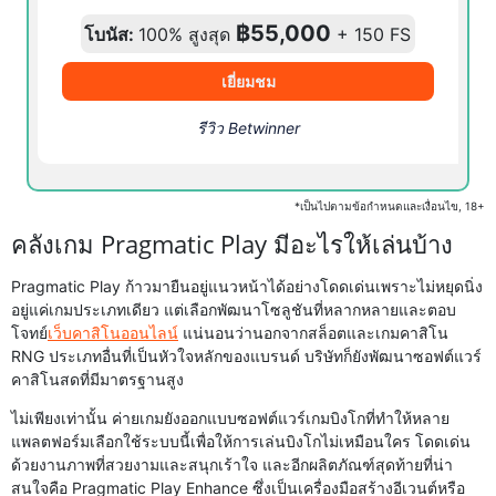
฿55,000
โบนัส:
100% สูงสุด
+ 150 FS
เยี่ยมชม
รีวิว Betwinner
*เป็นไปตามข้อกำหนดและเงื่อนไข, 18+
คลังเกม Pragmatic Play มีอะไรให้เล่นบ้าง
Pragmatic Play ก้าวมายืนอยู่แนวหน้าได้อย่างโดดเด่นเพราะไม่หยุดนิ่ง
อยู่แค่เกมประเภทเดียว แต่เลือกพัฒนาโซลูชันที่หลากหลายและตอบ
โจทย์
เว็บคาสิโนออนไลน์
แน่นอนว่านอกจากสล็อตและเกมคาสิโน
RNG ประเภทอื่นที่เป็นหัวใจหลักของแบรนด์ บริษัทก็ยังพัฒนาซอฟต์แวร์
คาสิโนสดที่มีมาตรฐานสูง
ไม่เพียงเท่านั้น ค่ายเกมยังออกแบบซอฟต์แวร์เกมบิงโกที่ทำให้หลาย
แพลตฟอร์มเลือกใช้ระบบนี้เพื่อให้การเล่นบิงโกไม่เหมือนใคร โดดเด่น
ด้วยงานภาพที่สวยงามและสนุกเร้าใจ และอีกผลิตภัณฑ์สุดท้ายที่น่า
สนใจคือ Pragmatic Play Enhance ซึ่งเป็นเครื่องมือสร้างอีเวนต์หรือ