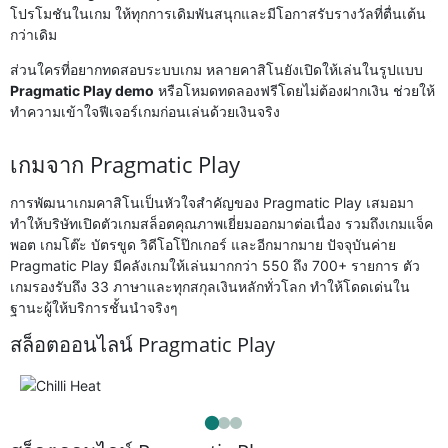
โปรโมชันในเกม ให้ทุกการเดิมพันสนุกและมีโอกาสรับรางวัลที่ตื่นเต้น
กว่าเดิม
ส่วนใครที่อยากทดสอบระบบเกม หลายคาสิโนยังเปิดให้เล่นในรูปแบบ
Pragmatic Play demo
หรือโหมดทดลองฟรีโดยไม่ต้องฝากเงิน ช่วยให้
ทำความเข้าใจฟีเจอร์เกมก่อนเล่นด้วยเงินจริง
เกมจาก Pragmatic Play
การพัฒนาเกมคาสิโนเป็นหัวใจสำคัญของ Pragmatic Play เสมอมา
ทำให้บริษัทเปิดตัวเกมสล็อตคุณภาพเยี่ยมออกมาต่อเนื่อง รวมถึงเกมแจ็ค
พอต เกมโต๊ะ บัตรขูด วิดีโอโป๊กเกอร์ และอีกมากมาย ปัจจุบันค่าย
Pragmatic Play มีคลังเกมให้เล่นมากกว่า 550 ถึง 700+ รายการ ตัว
เกมรองรับถึง 33 ภาษาและทุกสกุลเงินหลักทั่วโลก ทำให้โดดเด่นใน
ฐานะผู้ให้บริการชั้นนำจริงๆ
สล็อตออนไลน์ Pragmatic Play