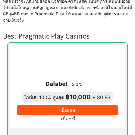
ที่สุดไม่ว่าจะเป็นเกมสล็อต แจ็คพอต คาสิโนสด โบนัส การเล่นบนมือถือ
ไปจนถึงใบอนุญาตที่ถูกกฎหมาย และยังคัดเลือกรายชื่อคาสิโนออนไลน์ที่
ดีที่สุดที่มีเกมจาก Pragmatic Play ให้เล่นอย่างปลอดภัย ยุติธรรม และ
จ่ายเงินจริง
Best Pragmatic Play Casinos
Dafabet
5.0/5
฿10,000
โบนัส:
100% สูงสุด
+ 80 FS
เยี่ยมชม
เร็ว ๆ นี้