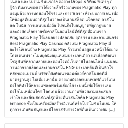
โนสด และโปรโมชันแจกโชคอย่าง Drops & Wins ที่ใครๆ ก็
รู้จัก ทีมงานของเราได้เจาะลึกรีวิวเกมของ Pragmatic Play ทุก
แง่มุมด้วยการทดสอบใช้จริงและการวิเคราะห์ระบบการเล่น เพื่อ
ให้ข้อมูลที่แม่นยำที่สุดไม่ว่าจะเป็นเกมสล็อต แจ็คพอต คาสิโน
สด โบนัส การเล่นบนมือถือ ไปจนถึงใบอนุญาตที่ถูกกฎหมาย
และยังคัดเลือกรายชื่อคาสิโนออนไลน์ที่ดีที่สุดที่มีเกมจาก
Pragmatic Play ให้เล่นอย่างปลอดภัย ยุติธรรม และจ่ายเงินจริง
Best Pragmatic Play Casinos คลังเกม Pragmatic Play มี
อะไรให้เล่นบ้าง Pragmatic Play ก้าวมายืนอยู่แนวหน้าได้อย่าง
โดดเด่นเพราะไม่หยุดนิ่งอยู่แค่เกมประเภทเดียว แต่เลือกพัฒนา
โซลูชันที่หลากหลายและตอบโจทย์เว็บคาสิโนออนไลน์ แน่นอน
ว่านอกจากสล็อตและเกมคาสิโน RNG ประเภทอื่นที่เป็นหัวใจ
หลักของแบรนด์ บริษัทก็ยังพัฒนาซอฟต์แวร์คาสิโนสดที่มี
มาตรฐานสูง ไม่เพียงเท่านั้น ค่ายเกมยังออกแบบซอฟต์แวร์เกม
บิงโกที่ทำให้หลายแพลตฟอร์มเลือกใช้ระบบนี้เพื่อให้การเล่น
บิงโกไม่เหมือนใคร โดดเด่นด้วยงานภาพที่สวยงามและสนุก
เร้าใจ และอีกผลิตภัณฑ์สุดท้ายที่น่าสนใจคือ Pragmatic Play
Enhance ซึ่งเป็นเครื่องมือสร้างอีเวนต์หรือโปรโมชันในเกม ให้
ทุกการเดิมพันสนุกและมีโอกาสรับรางวัลที่ตื่นเต้นกว่าเดิม […]