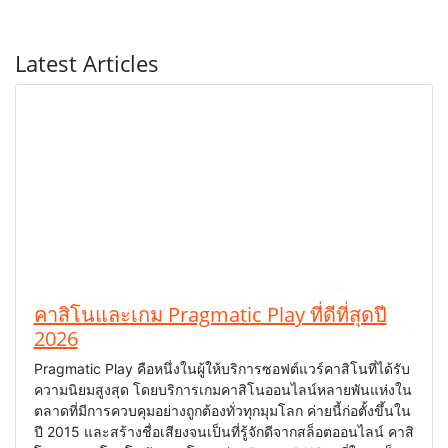
Latest Articles
คาสิโนและเกม Pragmatic Play ที่ดีที่สุดปี
2026
Pragmatic Play คือหนึ่งในผู้ให้บริการซอฟต์แวร์คาสิโนที่ได้รับ
ความนิยมสูงสุด โดยบริการเกมคาสิโนออนไลน์หลายพันแห่งใน
ตลาดที่มีการควบคุมอย่างถูกต้องทั่วทุกมุมโลก ค่ายนี้ก่อตั้งขึ้นใน
ปี 2015 และสร้างชื่อเสียงจนเป็นที่รู้จักดีจากสล็อตออนไลน์ คาสิ