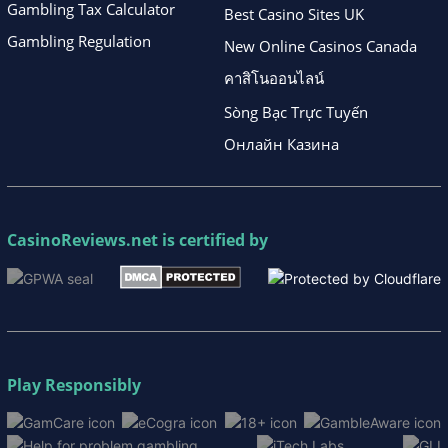
Gambling Tax Calculator
Best Casino Sites UK
Gambling Regulation
New Online Casinos Canada
คาสิโนออนไลน์
Sòng Bạc Trực Tuyến
Онлайн Казина
CasinoReviews.net
is certified by
Play Responsibly