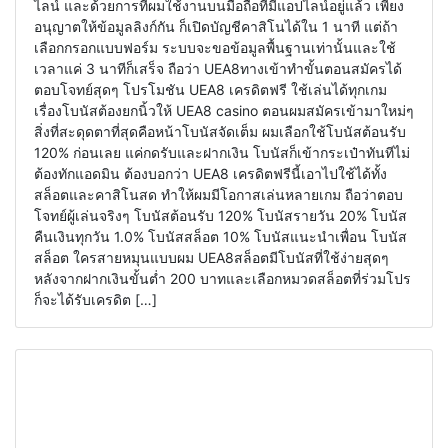
ไลน์ และด้วยการที่ผมใช้งานบนมือถือที่มีแอปไลน์อยู่แล้ว เพียง
อนุญาตให้ข้อมูลลิงก์กัน ก็เปิดบัญชีคาสิโนได้ใน 1 นาที แต่ถ้า
เลือกกรอกแบบฟอร์ม ระบบจะขอข้อมูลพื้นฐานเท่านั้นและใช้
เวลาแค่ 3 นาทีก็เสร็จ ถือว่า UEA8ทางเข้าทำขั้นตอนสมัครได้
ตอบโจทย์สุดๆ โปรโมชัน UEA8 เครดิตฟรี ใช้เล่นได้ทุกเกม
เรื่องโบนัสต้องยกนิ้วให้ UEA8 casino ตอนผมสมัครเข้ามาใหม่ๆ
สิ่งที่สะดุดตาที่สุดคือหน้าโบนัสจัดเต็ม ผมเลือกใช้โบนัสต้อนรับ
120% ก่อนเลย แค่กดรับและฝากเงิน โบนัสก็เข้ากระเป๋าทันทีไม่
ต้องทักแอดมิน ต้องบอกว่า UEA8 เครดิตฟรีนี้เอาไปใช้ได้ทั้ง
สล็อตและคาสิโนสด ทำให้ผมมีโอกาสเล่นหลายเกม ถือว่าตอบ
โจทย์ผู้เล่นจริงๆ โบนัสต้อนรับ 120% โบนัสรายวัน 20% โบนัส
คืนเงินทุกวัน 1.0% โบนัสสล็อต 10% โบนัสแนะนำเพื่อน โบนัส
สล็อต ใครสายหมุนแบบผม UEA8สล็อตมีโบนัสที่ใช้ง่ายสุดๆ
หลังจากฝากเงินขั้นต่ำ 200 บาทและเลือกหมวดสล็อตที่ร่วมโปร
ก็จะได้รับเครดิต […]