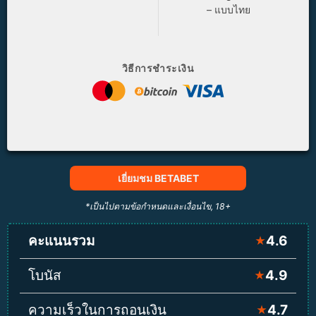
– แบบไทย
วิธีการชำระเงิน
เยี่ยมชม BETABET
*เป็นไปตามข้อกำหนดและเงื่อนไข, 18+
คะแนนรวม
4.6
★
โบนัส
4.9
★
ความเร็วในการถอนเงิน
4.7
★