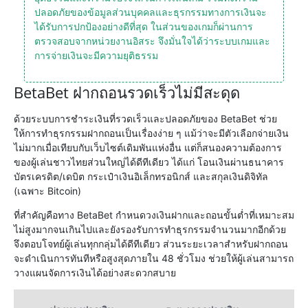
ปลอดภัยของข้อมูลส่วนบุคคลและธุรกรรมทางการเงินจะ
ได้รับการปกป้องอย่างดีที่สุด ในส่วนของเกมก็ผ่านการ
ตรวจสอบจากหน่วยงานอิสระ จึงมั่นใจได้ว่าระบบเกมและ
การจ่ายเงินจะมีความยุติธรรม
BetaBet ฝากถอนรวดเร็วไม่มีสะดุด
ด้วยระบบการชำระเงินที่รวดเร็วและปลอดภัยของ BetaBet ช่วย
ให้การทำธุรกรรมฝากถอนเป็นเรื่องง่าย ๆ แม้ว่าจะมีตัวเลือกจ่ายเงิน
ไม่มากเมื่อเทียบกับเว็บไซต์เดิมพันแห่งอื่น แต่ก็สนองความต้องการ
ของผู้เล่นชาวไทยส่วนใหญ่ได้ดีทีเดียว ได้แก่ โอนเงินผ่านธนาคาร
บัตรเครดิต/เดบิต กระเป๋าเงินอิเล็กทรอนิกส์ และสกุลเงินดิจิทัล
(เฉพาะ Bitcoin)
ที่สำคัญคือทาง BetaBet กำหนดวงเงินฝากและถอนขั้นต่ำที่เหมาะสม
ไม่สูงมากจนเกินไปและยังรองรับการทำธุรกรรมจำนวนมากอีกด้วย
จึงตอบโจทย์ผู้เล่นทุกกลุ่มได้ดีทีเดียว ส่วนระยะเวลาสำหรับฝากถอน
จะดำเนินการทันทีหรือสูงสุดภายใน 48 ชั่วโมง ช่วยให้ผู้เล่นสามารถ
วางแผนจัดการเงินได้อย่างสะดวกสบาย