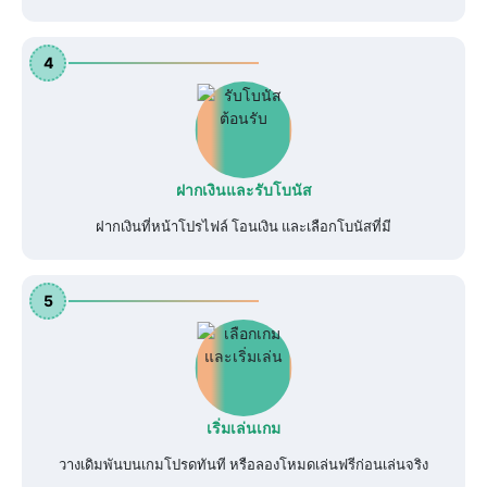
4
ฝากเงินและรับโบนัส
ฝากเงินที่หน้าโปรไฟล์ โอนเงิน และเลือกโบนัสที่มี
5
เริ่มเล่นเกม
วางเดิมพันบนเกมโปรดทันที หรือลองโหมดเล่นฟรีก่อนเล่นจริง