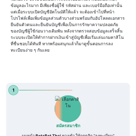
ข้อมูลอะไรมาก มีเพียงชื่อผู้ใช้ รหัสผ่าน และเบอร์มือถือเท่านั้น
แต่เมื่อระบบเปิดบัญชีอัตโนมัติให้แล้ว จะต้องเข้าไปที่หน้า
โปรไฟล์เพื่อเพิ่มข้อมูลส่วนตัวบางส่วนพร้อมกับอัปโหลดเอกสาร
ยืนยันตัวตนและยืนยันบัญชีเพื่อเป็นการรักษาความปลอดภัย
ของบัญชีผู้ใช้ก่อนวางเดิมพัน หลังจากตรวจสอบข้อมูลเสร็จสิ้น
ระบบจะเปิดให้ทำการฝากเงินเข้าสู่บัญชีเพื่อเริ่มเล่นเกมคาสิโน
ที่ชื่นชอบได้ทันที หากพร้อมสนุกแล้วก็มาดูขั้นตอนการลง
ทะเบียนง่าย ๆ กันเลย
1
สมัครสมาชิก
บนหน้า
BetaBet Thai
ทางเข้า ให้กดคลิก “ลงทะเบียน”