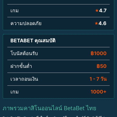
เกม
4.7
★
ความปลอดภัย
4.6
★
BETABET คุณสมบัติ
โบนัสต้อนรับ
฿1000
ฝากขั้นต่ำ
฿50
เวลาถอนเงิน
1 - 7 วัน
เกม
1000+
ภาพรวมคาสิโนออนไลน์ BetaBet ไทย