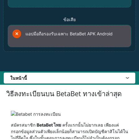
ข้อเสีย
✕
แอปมือถือรองรับเฉพาะ BetaBet APK Android
ในหน้านี้
›
วิธีลงทะเบียนบน BetaBet ทางเข้าล่าสุด
สมัครสมาชิก
BetaBet ไทย
ครั้งแรกนั้นไม่ยากเลย เพียงแค่
กรอกข้อมูลส่วนตัวเพียงเล็กน้อยก็สามารถเปิดบัญชีคาสิโนได้ใน
ไม่กี่อึดใจ ซึ่งในขั้นตอนการลงทะเบียนก็ไม่จำเป็นต้องกรอก