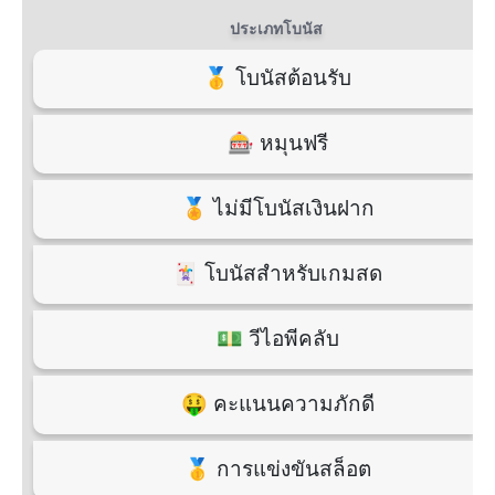
ประเภทโบนัส
🥇 โบนัสต้อนรับ
🎰 หมุนฟรี
🏅 ไม่มีโบนัสเงินฝาก
🃏 โบนัสสำหรับเกมสด
💵 วีไอพีคลับ
🤑 คะแนนความภักดี
🥇 การแข่งขันสล็อต