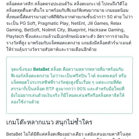
สล็อตคลาสสิก สล็อตดรอปแอนด์วิน สล็อตเมกะเวย์ ไปจนถึงวิดีโอ
สล็อตสุดตื่นตาตื่นใจ มาพร้อมกับฟีเจอร์พิเศษมากมาย เกมยอดนิยม
ทั้งหมดนี้คัดสรรมาอย่างพิถีพิถันจากค่ายเกมชั้นนำกว่า 50 ค่าย ไม่ว่า
จะเป็น PG Soft, Pragmatic Play, NetEnt, Jili Games, Relax
Gaming, BetSoft, Nolimit City, Blueprint, Hacksaw Gaming,
Playtech ซึ่งแต่ละเกมล้วนมีเอกลักษณ์เฉพาะตัว อัตราการจ่ายเงิน
รางวัลที่สูง มาพร้อมกับแจ็คพอตแตกง่าย แถมยังมีสล็อตทัวร์นาเมนต์
ให้ร่วมลุ้นรางวัลรายสัปดาห์และรายเดือนอีกด้วย
จุดแข็งของ
BetaBet
สล็อต คือความหลากหลายที่มาพร้อมกับ
ฟีเจอร์สล็อตแตกง่าย ไม่ว่าจะเป็นฟรีสปิน ไวด์ สแคทเตอร์ หรือ
แจ็คพอตโปรเกรสซีฟที่รางวัลพุ่งสูงขึ้นเรื่อย ๆ แต่ละเกมที่คัด
สรรมาก็เป็นสล็อต RTP สูงมากกว่า 90% และสำหรับมือใหม่ที่
ยังไม่อยากเล่นด้วยเงินจริง ก็มีโหมดเล่นฟรีหรือสล็อตสาธิตให้
ลองใช้งานด้วย
เกมโต๊ะหลากแนว สนุกไม่ซ้ำใคร
BetaBet ไม่ได้มีดีแค่สล็อตเพียงอย่างเดียว แต่ยังเสนอเกมคาสิโนสุด