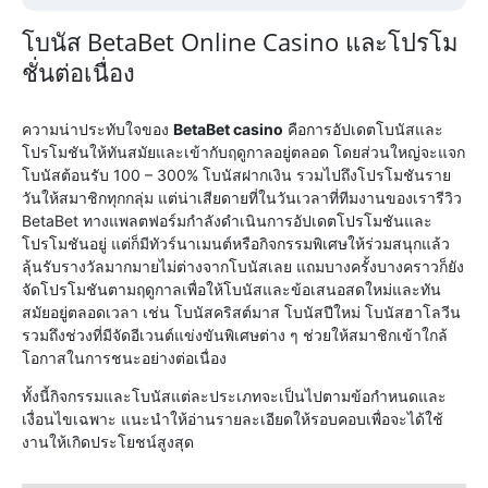
โบนัส BetaBet Online Casino และโปรโม
ชั่นต่อเนื่อง
ความน่าประทับใจของ
BetaBet casino
คือการอัปเดตโบนัสและ
โปรโมชันให้ทันสมัยและเข้ากับฤดูกาลอยู่ตลอด โดยส่วนใหญ่จะแจก
โบนัสต้อนรับ 100 – 300% โบนัสฝากเงิน รวมไปถึงโปรโมชันราย
วันให้สมาชิกทุกกลุ่ม แต่น่าเสียดายที่ในวันเวลาที่ทีมงานของเรารีวิว
BetaBet ทางแพลตฟอร์มกำลังดำเนินการอัปเดตโปรโมชันและ
โปรโมชันอยู่ แต่ก็มีทัวร์นาเมนต์หรือกิจกรรมพิเศษให้ร่วมสนุกแล้ว
ลุ้นรับรางวัลมากมายไม่ต่างจากโบนัสเลย แถมบางครั้งบางคราวก็ยัง
จัดโปรโมชันตามฤดูกาลเพื่อให้โบนัสและข้อเสนอสดใหม่และทัน
สมัยอยู่ตลอดเวลา เช่น โบนัสคริสต์มาส โบนัสปีใหม่ โบนัสฮาโลวีน
รวมถึงช่วงที่มีจัดอีเวนต์แข่งขันพิเศษต่าง ๆ ช่วยให้สมาชิกเข้าใกล้
โอกาสในการชนะอย่างต่อเนื่อง
ทั้งนี้กิจกรรมและโบนัสแต่ละประเภทจะเป็นไปตามข้อกำหนดและ
เงื่อนไขเฉพาะ แนะนำให้อ่านรายละเอียดให้รอบคอบเพื่อจะได้ใช้
งานให้เกิดประโยชน์สูงสุด