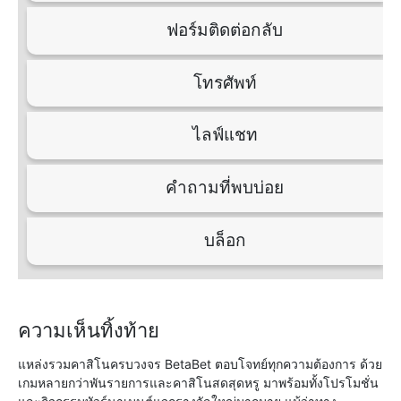
ฟอร์มติดต่อกลับ
โทรศัพท์
ไลฟ์แชท
คำถามที่พบบ่อย
บล็อก
ความเห็นทิ้งท้าย
แหล่งรวมคาสิโนครบวงจร BetaBet ตอบโจทย์ทุกความต้องการ ด้วย
เกมหลายกว่าพันรายการและคาสิโนสดสุดหรู มาพร้อมทั้งโปรโมชั่น