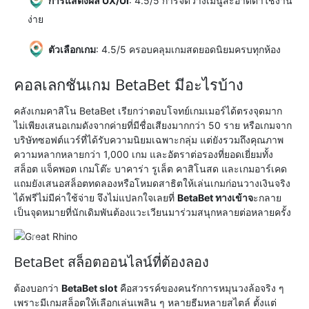
การแสดงผล UX/UI
: 4.5/5 การจัดวางเมนูสะอาดตาใช้งาน
ง่าย
ตัวเลือกเกม
: 4.5/5 ครอบคลุมเกมสดยอดนิยมครบทุกห้อง
คอลเลกชันเกม BetaBet มีอะไรบ้าง
คลังเกมคาสิโน BetaBet เรียกว่าตอบโจทย์เกมเมอร์ได้ตรงจุดมาก
ไม่เพียงเสนอเกมดังจากค่ายที่มีชื่อเสียงมากกว่า 50 ราย หรือเกมจาก
บริษัทซอฟต์แวร์ที่ได้รับความนิยมเฉพาะกลุ่ม แต่ยังรวมถึงคุณภาพ
ความหลากหลายกว่า 1,000 เกม และอัตราต่อรองที่ยอดเยี่ยมทั้ง
สล็อต แจ็คพอต เกมโต๊ะ บาคาร่า รูเล็ต คาสิโนสด และเกมอาร์เคด
แถมยังเสนอสล็อตทดลองหรือโหมดสาธิตให้เล่นเกมก่อนวางเงินจริง
ได้ฟรีไม่มีค่าใช้จ่าย จึงไม่แปลกใจเลยที่
BetaBet ทางเข้าจ
ะกลาย
เป็นจุดหมายที่นักเดิมพันต้องแวะเวียนมาร่วมสนุกหลายต่อหลายครั้ง
Previous
Next
BetaBet สล็อตออนไลน์ที่ต้องลอง
ต้องบอกว่า
BetaBet slot
คือสวรรค์ของคนรักการหมุนวงล้อจริง ๆ
เพราะมีเกมสล็อตให้เลือกเล่นเพลิน ๆ หลายธีมหลายสไตล์ ตั้งแต่