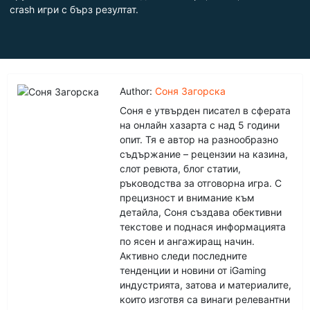
crash игри с бърз резултат.
Author:
Соня Загорска
Соня е утвърден писател в сферата
на онлайн хазарта с над 5 години
опит. Тя е автор на разнообразно
съдържание – рецензии на казина,
слот ревюта, блог статии,
ръководства за отговорна игра. С
прецизност и внимание към
детайла, Соня създава обективни
текстове и поднася информацията
по ясен и ангажиращ начин.
Активно следи последните
тенденции и новини от iGaming
индустрията, затова и материалите,
които изготвя са винаги релевантни