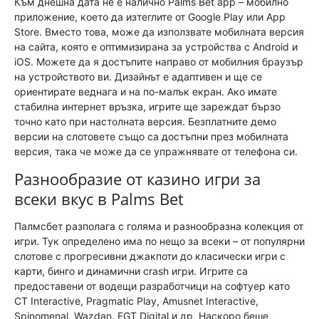
Към днешна дата не е налично Palms Bet app – мобилно
приложение, което да изтеглите от Google Play или App
Store. Вместо това, може да използвате мобилната версия
на сайта, която е оптимизирана за устройства с Android и
iOS. Можете да я достъпите направо от мобилния браузър
на устройството ви. Дизайнът е адаптивен и ще се
ориентирате веднага и на по-малък екран. Ако имате
стабилна интернет връзка, игрите ще зареждат бързо
точно като при настолната версия. Безплатните демо
версии на слотовете също са достъпни през мобилната
версия, така че може да се упражнявате от телефона си.
Разнообразие от казино игри за
всеки вкус в Palms Bet
Палмсбет разполага с голяма и разнообразна колекция от
игри. Тук определено има по нещо за всеки – от популярни
слотове с прогресивни джакпоти до класически игри с
карти, бинго и динамични crash игри. Игрите са
предоставени от водещи разработчици на софтуер като
CT Interactive, Pragmatic Play, Amusnet Interactive,
Spinomenal, Wazdan, EGT Digital и др. Наскоро беше