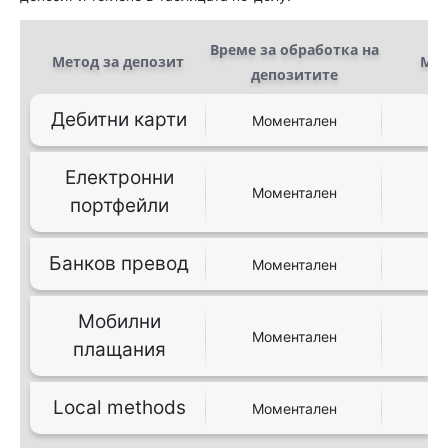
Време за обработка на
Метод за депозит
Мин
депозитите
Дебитни карти
Моментален
Електронни
Моментален
портфейли
Банков превод
Моментален
Мобилни
Моментален
плащания
Local methods
Моментален