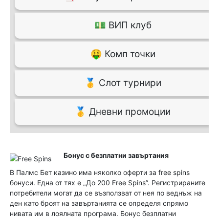
💵 ВИП клуб
🤑 Комп точки
🥇 Слот турнири
🥇 Дневни промоции
Бонус с безплатни завъртания
В Палмс Бет казино има няколко оферти за free spins
бонуси. Една от тях е „До 200 Free Spins”. Регистрираните
потребители могат да се възползват от нея по веднъж на
ден като броят на завъртанията се определя спрямо
нивата им в лоялната програма. Бонус безплатни