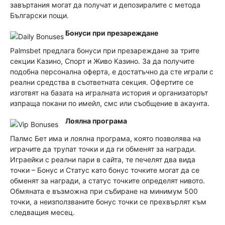
завъртания могат да получат и депозиралите с метода
Български пощи.
Бонуси при презареждане
Palmsbet предлага бонуси при презареждане за трите
секции Казино, Спорт и Живо Казино. За да получите
подобна персонална оферта, е достатъчно да сте играли с
реални средства в съответната секция. Офертите се
изготвят на базата на игралната история и организаторът
изпраща покани по имейл, смс или съобщение в акаунта.
Лоялна програма
Палмс Бет има и лоялна програма, която позволява на
играчите да трупат точки и да ги обменят за награди.
Играейки с реални пари в сайта, те печелят два вида
точки – Бонус и Статус като бонус точките могат да се
обменят за награди, а статус точките определят нивото.
Обмяната е възможна при събиране на минимум 500
точки, а неизползваните бонус точки се прехвърлят към
следващия месец.