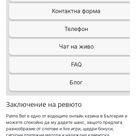
Контактна форма
Телефон
Чат на живо
FAQ
Блог
Заключение на ревюто
Palms Bet е едно от водещите онлайн казина в България и
можете спокойно да му дадете шанс, защото предлага
разнообразие от слотове и live игри, щедри бонуси,
сигурни платежни методи и надеждна клиентска