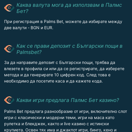
Каква валута мога да използвам в Палмс
Бет?
При регистрация в Palms Bet, можете да избирате между
две валути - BGN и EUR.
Как се прави депозит с Български пощи в
Palmsbet?
За да направите депозит с Български пощи, трябва да
влезете в профила си или да се регистрирате, да изберете
метода и да генерирате 10 цифрен код. След това е
необходимо да посетите каса и да кажете кода.
Какви игри предлага Палмс Бет казино?
Palms Bet предлага разнообразие от игри, включително слот
игри с класически и модерни теми, игри на маса като
рулетка и блекджек, както и live казино с истински
крупиета. Освен тях има и джакпот игри, бинго, кено и