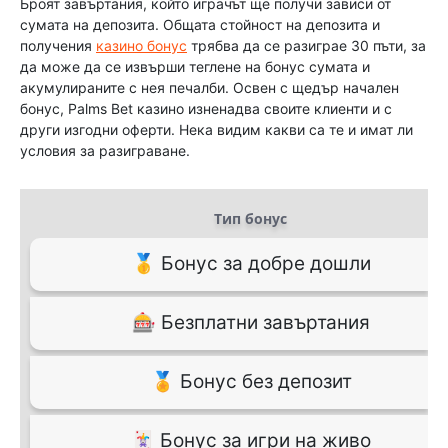
Броят завъртания, който играчът ще получи зависи от
сумата на депозита. Общата стойност на депозита и
получения
казино бонус
трябва да се разиграе 30 пъти, за
да може да се извърши теглене на бонус сумата и
акумулираните с нея печалби. Освен с щедър начален
бонус, Palms Bet казино изненадва своите клиенти и с
други изгодни оферти. Нека видим какви са те и имат ли
условия за разиграване.
Тип бонус
🥇 Бонус за добре дошли
🎰 Безплатни завъртания
🏅 Бонус без депозит
🃏 Бонус за игри на живо