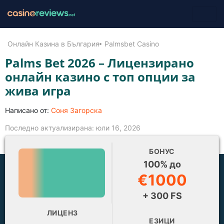
Онлайн Казина в България
Palmsbet Casino
Palms Bet 2026 – Лицензирано
онлайн казино с топ опции за
жива игра
Написано от:
Соня Загорска
Последно актуализирана:
юли 16, 2026
БОНУС
100% до
€1000
+ 300 FS
ЛИЦЕНЗ
ЕЗИЦИ