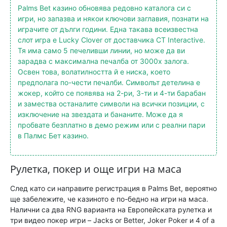
Palms Bet казино обновява редовно каталога си с
игри, но запазва и някои ключови заглавия, познати на
играчите от дълги години. Една такава всеизвестна
слот игра е Lucky Clover от доставчика CT Interactive.
Тя има само 5 печеливши линии, но може да ви
зарадва с максимална печалба от 3000х залога.
Освен това, волатилността й е ниска, което
предполага по-чести печалби. Символът детелина е
жокер, който се появява на 2-ри, 3-ти и 4-ти барабан
и замества останалите символи на всички позиции, с
изключение на звездата и бананите. Може да я
пробвате безплатно в демо режим или с реални пари
в Палмс Бет казино.
Рулетка, покер и още игри на маса
След като си направите регистрация в Palms Bet, вероятно
ще забележите, че казиното е по-бедно на игри на маса.
Налични са два RNG варианта на Европейската рулетка и
три видео покер игри – Jacks or Better, Joker Poker и 4 of a