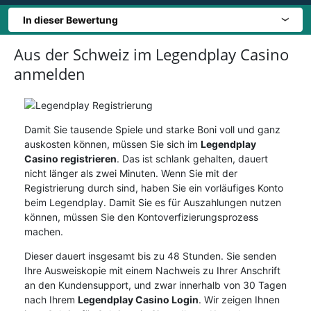
In dieser Bewertung
›
Aus der Schweiz im Legendplay Casino
anmelden
Damit Sie tausende Spiele und starke Boni voll und ganz
auskosten können, müssen Sie sich im
Legendplay
Casino registrieren
. Das ist schlank gehalten, dauert
nicht länger als zwei Minuten. Wenn Sie mit der
Registrierung durch sind, haben Sie ein vorläufiges Konto
beim Legendplay. Damit Sie es für Auszahlungen nutzen
können, müssen Sie den Kontoverfizierungsprozess
machen.
Dieser dauert insgesamt bis zu 48 Stunden. Sie senden
Ihre Ausweiskopie mit einem Nachweis zu Ihrer Anschrift
an den Kundensupport, und zwar innerhalb von 30 Tagen
nach Ihrem
Legendplay Casino Login
. Wir zeigen Ihnen