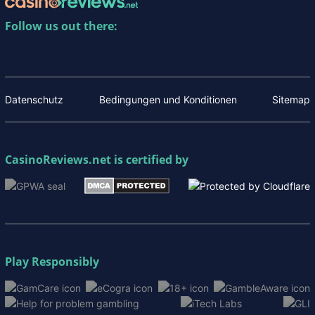
Follow us out there:
Datenschutz
Bedingungen und Konditionen
Sitemap
CasinoReviews.net
is certified by
Play Responsibly