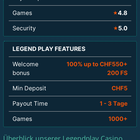
Games
4.8
★
Security
5.0
★
LEGEND PLAY FEATURES
Welcome
100% up to CHF550+
bonus
200 FS
Min Deposit
CHF5
Payout Time
1 - 3 Tage
Games
1000+
Überblick unserer Legendplay Casino