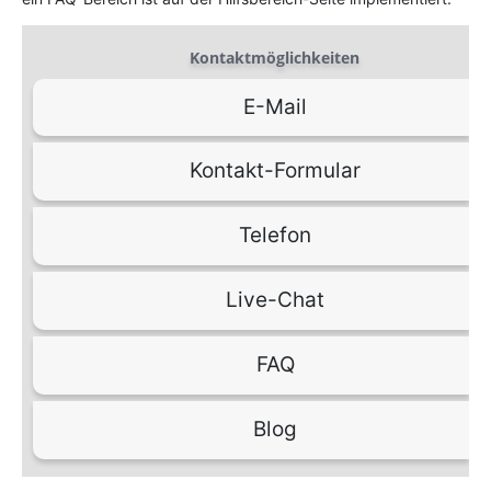
Kontaktmöglichkeiten
E-Mail
Kontakt-Formular
Telefon
Live-Chat
FAQ
Blog