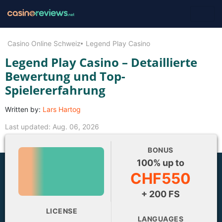
Casino Online Schweiz
Legend Play Casino
Legend Play Casino – Detaillierte
Bewertung und Top-
Spielererfahrung
Written by:
Lars Hartog
Last updated:
Aug. 06, 2026
BONUS
100% up to
CHF550
+ 200 FS
LICENSE
LANGUAGES