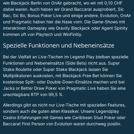
wie Blackjack Berlin von OnAir gebracht, wo wir mit 0,10 CHF
dabei waren. Auch haben wir Grand Baccarat ausprobiert, Sic
Bac, Sic Bo, Bonus Poker Live und einige andere. Evolution, OnAir
und Pragmatic haben hier die Nase vorn. Die Game-Shows mit
interaktiven Gameplay wie Gravity Blackjack oder Agent Spinity
kommen oft von Playtech und WinFinitiy.
Spezielle Funktionen und Nebeneinsätze
Bei der Vielfalt an Live-Tischen im Legend Play bleiben spezielle
Funktionen und Nebeneinsätze (Side Bets) nicht aus. Super
Stake Roulette oder Super Stake Blackjack lassen Sie
Multiplikatoren auskosten, mit Blackjack Free Bet können Sie
kostenlose Split- oder Double-Down-Einsätze machen und bei
Jacks or Better Draw Poker von Pragmatic Live haben Sie eine
unschlagbare RTP von 99,5 %.
Allerdings gibt es nicht nur Live-Tische mit speziellen Features,
sondern auch die guten alten Klassiker. Unsere Legendplay
Casino Erfahrungen mit Games wie Caribbean Stud Poker oder
Baccarat First Person von Evolution waren durchweg positiv.