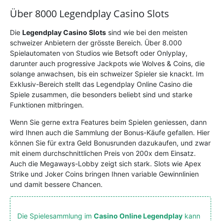
Über 8000 Legendplay Casino Slots
Die
Legendplay Casino Slots
sind wie bei den meisten
schweizer Anbietern der grösste Bereich. Über 8.000
Spielautomaten von Studios wie Betsoft oder Onlyplay,
darunter auch progressive Jackpots wie Wolves & Coins, die
solange anwachsen, bis ein schweizer Spieler sie knackt. Im
Exklusiv-Bereich stellt das Legendplay Online Casino die
Spiele zusammen, die besonders beliebt sind und starke
Funktionen mitbringen.
Wenn Sie gerne extra Features beim Spielen geniessen, dann
wird Ihnen auch die Sammlung der Bonus-Käufe gefallen. Hier
können Sie für extra Geld Bonusrunden dazukaufen, und zwar
mit einem durchschnittlichen Preis von 200x dem Einsatz.
Auch die Megaways-Lobby zeigt sich stark. Slots wie Apex
Strike und Joker Coins bringen Ihnen variable Gewinnlinien
und damit bessere Chancen.
Die Spielesammlung im
Casino Online Legendplay
kann