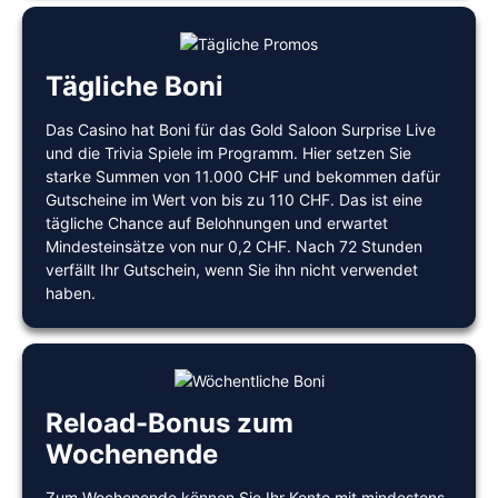
Tägliche Boni
Das Casino hat Boni für das Gold Saloon Surprise Live
und die Trivia Spiele im Programm. Hier setzen Sie
starke Summen von 11.000 CHF und bekommen dafür
Gutscheine im Wert von bis zu 110 CHF. Das ist eine
tägliche Chance auf Belohnungen und erwartet
Mindesteinsätze von nur 0,2 CHF. Nach 72 Stunden
verfällt Ihr Gutschein, wenn Sie ihn nicht verwendet
haben.
Reload-Bonus zum
Wochenende
Zum Wochenende können Sie Ihr Konto mit mindestens